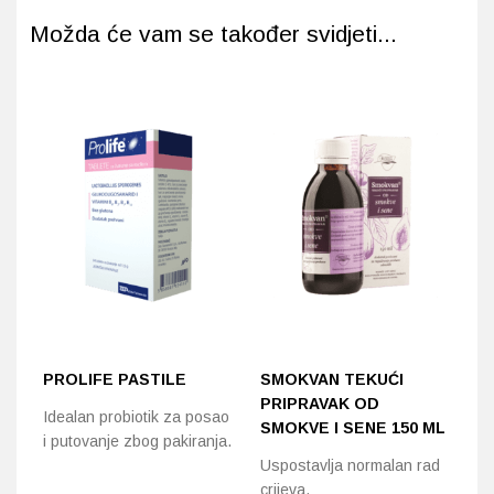
Možda će vam se također svidjeti...
PROLIFE PASTILE
SMOKVAN TEKUĆI
A
PRIPRAVAK OD
T
Idealan probiotik za posao
SMOKVE I SENE 150 ML
P
i putovanje zbog pakiranja.
Uspostavlja normalan rad
Te
crijeva.
re