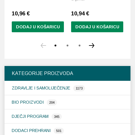
10,96
€
10,94
€
7
DODAJ U KOŠARICU
DODAJ U KOŠARICU
KATEGORIJE PROIZVODA
ZDRAVLJE I SAMOLIJEČENJE
1173
BIO PROIZVODI
204
DJEČJI PROGRAM
345
DODACI PREHRANI
501