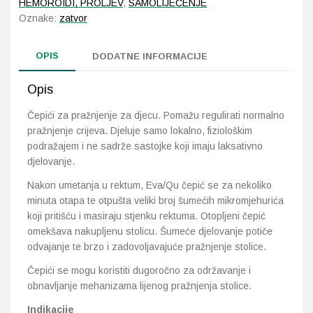
HEMOROIDI, PROLJEV
,
SAMOLIJEČENJE
Oznake:
zatvor
Probava, hemoroidi, pr
OPIS
DODATNE INFORMACIJE
Srce i krvne žile, vene
Opis
Stres, nesanica, opušt
Čepići za pražnjenje za djecu. Pomažu regulirati normalno
pražnjenje crijeva. Djeluje samo lokalno, fiziološkim
Uho, grlo, nos
podražajem i ne sadrže sastojke koji imaju laksativno
djelovanje.
Usta, usne, zubi
Nakon umetanja u rektum, Eva/Qu čepić se za nekoliko
minuta otapa te otpušta veliki broj šumećih mikromjehurića
koji pritišću i masiraju stjenku rektuma. Otopljeni čepić
omekšava nakupljenu stolicu. Šumeće djelovanje potiče
odvajanje te brzo i zadovoljavajuće pražnjenje stolice.
Čepići se mogu koristiti dugoročno za održavanje i
obnavljanje mehanizama lijenog pražnjenja stolice.
Indikacije