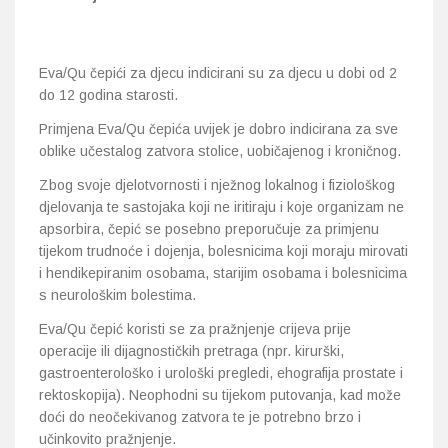
Eva/Qu čepići za djecu indicirani su za djecu u dobi od 2
do 12 godina starosti.
Primjena Eva/Qu čepića uvijek je dobro indicirana za sve
oblike učestalog zatvora stolice, uobičajenog i kroničnog.
Zbog svoje djelotvornosti i nježnog lokalnog i fiziološkog
djelovanja te sastojaka koji ne iritiraju i koje organizam ne
apsorbira, čepić se posebno preporučuje za primjenu
tijekom trudnoće i dojenja, bolesnicima koji moraju mirovati
i hendikepiranim osobama, starijim osobama i bolesnicima
s neurološkim bolestima.
Eva/Qu čepić koristi se za pražnjenje crijeva prije
operacije ili dijagnostičkih pretraga (npr. kirurški,
gastroenterološko i urološki pregledi, ehografija prostate i
rektoskopija). Neophodni su tijekom putovanja, kad može
doći do neočekivanog zatvora te je potrebno brzo i
učinkovito pražnjenje.