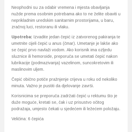
Neophodni su za odabir vremena i mjesta obavljanja
nužde prema osobnim potrebama ako to ne želite obaviti u
neprikladnim uredskim sanitarnim prostorijama, u baru,
zračnoj luci, restoranu ili vlaku.
Upotreba:
Izvadite jedan čepić iz zatvorenog pakiranja te
umetnite cijeli čepić u anus (čmar). Umetanje je lakše ako
se čepić prvo navlaži vodom. Ako korisnik ima ozljedu
sluznice ili hemoroide, preporuča se umetati čepić nakon
lubrikacije (podmazivanja) vazelinom, suncokretovim ili
maslinovim uljem.
Čepić obično potiče pražnjenje crijeva u roku od nekoliko
minuta. Važno je pustiti da djelovanje završi.
Korisnicima se preporuča zadržati čepić u rektumu što je
duže moguće, kretati se, čak i uz prisustvo očitog
podražaja, umjesto čekati u sjedećem ili ležećem položaju.
Veličina: 6 čepića