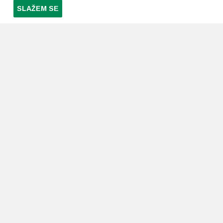
SLAŽEM SE
PRETPLATI SE NA NAŠ NEWSLETTER
Prihvaćam
uvjete poslovanja
*
LJEKARNE PAVLIĆ
PODRŠKA
O nama
Uvjeti i pravila