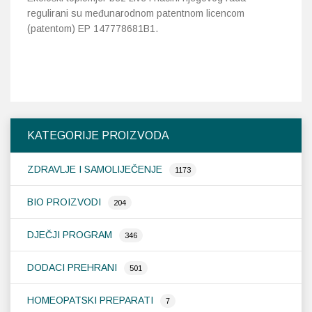
regulirani su međunarodnom patentnom licencom
(patentom) EP 147778681B1.
KATEGORIJE PROIZVODA
ZDRAVLJE I SAMOLIJEČENJE
1173
BIO PROIZVODI
204
DJEČJI PROGRAM
346
DODACI PREHRANI
501
HOMEOPATSKI PREPARATI
7