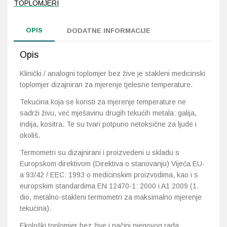
TOPLOMJERI
Probava, hemoroidi, pr
OPIS
DODATNE INFORMACIJE
Srce i krvne žile, vene
Opis
Stres, nesanica, opušt
Klinički / analogni toplomjer bez žive je stakleni medicinski
toplomjer dizajniran za mjerenje tjelesne temperature.
Uho, grlo, nos
Tekućina koja se koristi za mjerenje temperature ne
sadrži živu, već mješavinu drugih tekućih metala: galija,
Usta, usne, zubi
indija, kositra. Te su tvari potpuno netoksične za ljude i
okoliš.
Termometri su dizajnirani i proizvedeni u skladu s
Europskom direktivom (Direktiva o stanovanju) Vijeća EU-
a 93/42 / EEC: 1993 o medicinskim proizvodima, kao i s
europskim standardima EN 12470-1: 2000 i A1 2009 (1.
dio, metalno-stakleni termometri za maksimalno mjerenje
tekućina).
Ekološki toplomjer bez žive i načini njegovog rada