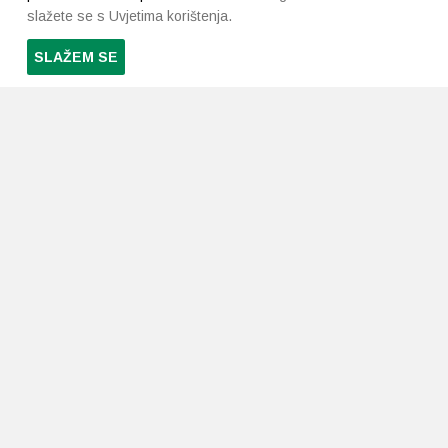
slažete se s Uvjetima korištenja.
SLAŽEM SE
PRETPLATI SE NA NAŠ NEWSLETTER
Prihvaćam
uvjete poslovanja
*
LJEKARNE PAVLIĆ
PODRŠKA