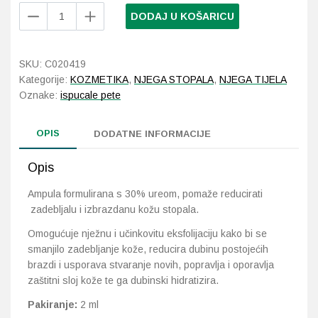
feetcalm
DODAJ U KOŠARICU
Ampoule
Probava, hemoroidi, pr
Ultra
Repair
SKU:
C020419
Srce i krvne žile, vene
Concentrate
Kategorije:
KOZMETIKA
,
NJEGA STOPALA
,
NJEGA TIJELA
2
Oznake:
ispucale pete
Stres, nesanica, opušt
ml
količina
OPIS
DODATNE INFORMACIJE
Uho, grlo, nos
Opis
Usta, usne, zubi
Ampula formulirana s 30% ureom, pomaže reducirati
zadebljalu i izbrazdanu kožu stopala.
Omogućuje nježnu i učinkovitu eksfolijaciju kako bi se
smanjilo zadebljanje kože, reducira dubinu postojećih
brazdi i usporava stvaranje novih, popravlja i oporavlja
zaštitni sloj kože te ga dubinski hidratizira.
Pakiranje:
2 ml