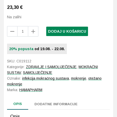
23,30
€
Probava, hemoroidi, pr
Na zalihi
Srce i krvne žile, vene
Hamapharm
DODAJ U KOŠARICU
UriBlock
Stres, nesanica, opušt
K
kapi
20% popusta
od 19.08. - 22.08.
Uho, grlo, nos
količina
SKU:
C019112
Usta, usne, zubi
Kategorije:
ZDRAVLJE I SAMOLIJEČENJE
,
MOKRAĆNI
SUSTAV
,
SAMOLIJEČENJE
Oznake:
infekcija mokraćnog sustava
,
mokrenje
,
otežano
mokrenje
Marka:
HAMAPHARM
OPIS
DODATNE INFORMACIJE
Opis