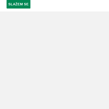
SLAŽEM SE
PRETPLATI SE NA NAŠ NEWSLETTER
Prihvaćam
uvjete poslovanja
*
LJEKARNE PAVLIĆ
PODRŠKA
O nama
Uvjeti i pravila