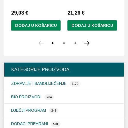
29,03
€
21,26
€
1
DODAJ U KOŠARICU
DODAJ U KOŠARICU
KATEGORIJE PROIZVODA
ZDRAVLJE I SAMOLIJEČENJE
1172
BIO PROIZVODI
204
DJEČJI PROGRAM
346
DODACI PREHRANI
501