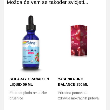
Možda će vam se također svidjeti...
SOLARAY CRANACTIN
YASENKA URO
P
LIQUID 59 ML
BALANCE 250 ML
V
Ekstrakt ploda američke
Prirodna pomoć za
Do
brusnice
zdravlje mokraćnih puteva
ne
mo