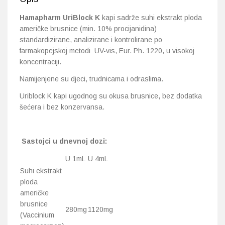
Hamapharm UriBlock K
kapi sadrže suhi ekstrakt ploda
američke brusnice (min. 10% procijanidina)
standardizirane, analizirane i kontrolirane po
farmakopejskoj metodi UV-vis, Eur. Ph. 1220, u visokoj
koncentraciji.
Namijenjene su djeci, trudnicama i odraslima.
Uriblock K kapi ugodnog su okusa brusnice, bez dodatka
šećera i bez konzervansa.
Sastojci u dnevnoj dozi:
U 1mL
U 4mL
Suhi ekstrakt
ploda
američke
brusnice
280mg
1120mg
(Vaccinium