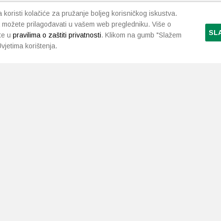
koristi kolačiće za pružanje boljeg korisničkog iskustva.
 možete prilagođavati u vašem web pregledniku. Više o
SL
te u
pravilima o zaštiti privatnosti
. Klikom na gumb "Slažem
vjetima korištenja.
LJEKARNE PAVLIĆ
PODRŠKA
NAČI
O nama
Uvjeti i pravila
Gdje smo
Dostava i isporuka
Kontakt
Raskid ugovora