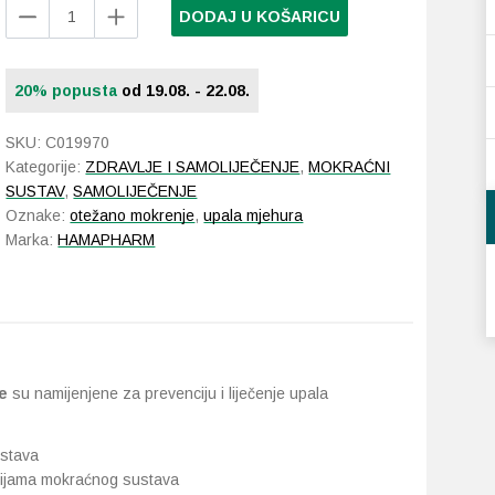
Hamapharm
DODAJ U KOŠARICU
UriBlock
S
šumeće
20% popusta
od 19.08. - 22.08.
tablete
količina
SKU:
C019970
Kategorije:
ZDRAVLJE I SAMOLIJEČENJE
,
MOKRAĆNI
SUSTAV
,
SAMOLIJEČENJE
Oznake:
otežano mokrenje
,
upala mjehura
Marka:
HAMAPHARM
e
su namijenjene za prevenciju i liječenje upala
ustava
kcijama mokraćnog sustava