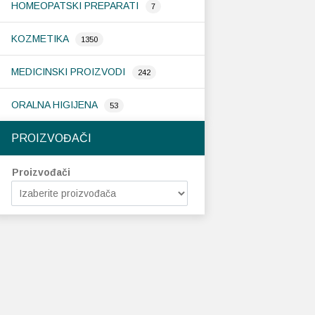
HOMEOPATSKI PREPARATI
7
KOZMETIKA
1350
MEDICINSKI PROIZVODI
242
ORALNA HIGIJENA
53
PROIZVOĐAČI
Proizvođači