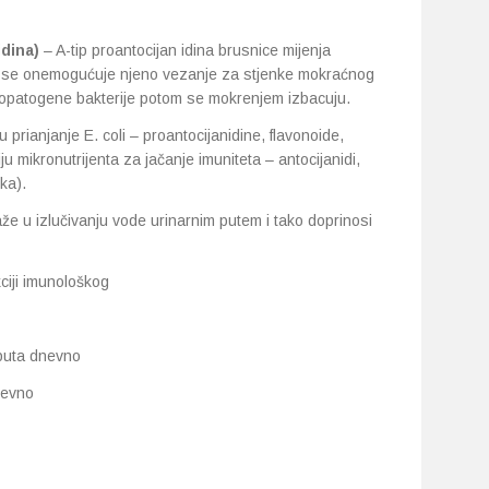
dina)
– A-tip proantocijan idina brusnice mijenja
me se onemogućuje njeno vezanje za stjenke mokraćnog
uropatogene bakterije potom se mokrenjem izbacuju.
 prianjanje E. coli – proantocijanidine, flavonoide,
u mikronutrijenta za jačanje imuniteta – antocijanidi,
ka).
aže u izlučivanju vode urinarnim putem i tako doprinosi
ciji imunološkog
 puta dnevno
nevno