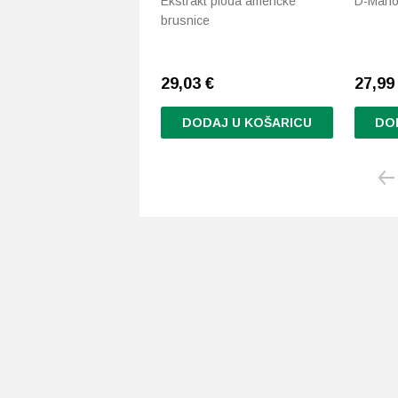
Ekstrakt ploda američke
D-Manoz
brusnice
29,03
€
27,99
DODAJ U KOŠARICU
DO
Ovaj
proizvo
ima
više
varijanti
Opcije
se
mogu
odabrat
na
stranici
proizvo