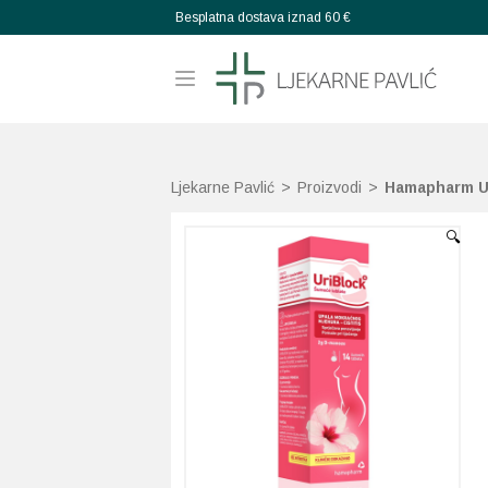
Besplatna dostava iznad 60 €
Ljekarne Pavlić
>
Proizvodi
>
Hamapharm Ur
🔍