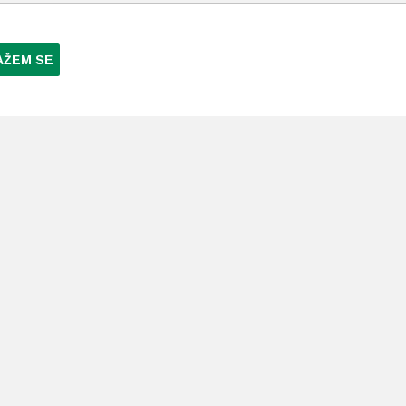
AŽEM SE
NI PLAĆANJA