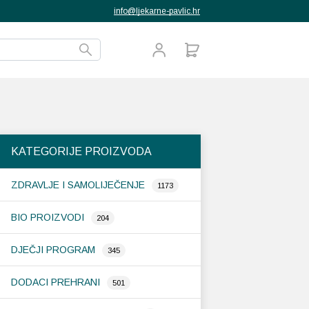
info@ljekarne-pavlic.hr
KATEGORIJE PROIZVODA
ZDRAVLJE I SAMOLIJEČENJE
1173
BIO PROIZVODI
204
DJEČJI PROGRAM
345
DODACI PREHRANI
501