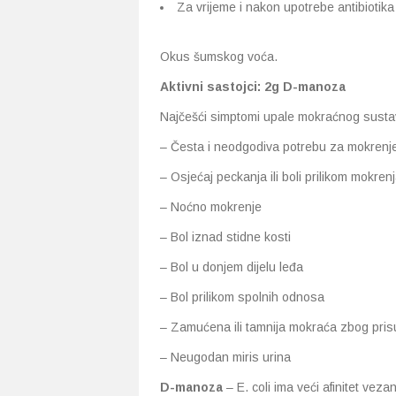
Za vrijeme i nakon upotrebe antibiotika
Okus šumskog voća.
Aktivni sastojci: 2g D-manoza
Najčešći simptomi upale mokraćnog susta
– Česta i neodgodiva potrebu za mokren
– Osjećaj peckanja ili boli prilikom mokren
– Noćno mokrenje
– Bol iznad stidne kosti
– Bol u donjem dijelu leđa
– Bol prilikom spolnih odnosa
– Zamućena ili tamnija mokraća zbog prisu
– Neugodan miris urina
D-manoza
– E. coli ima veći afinitet v