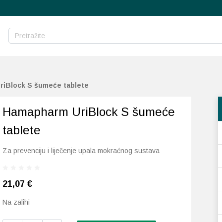
iBlock S šumeće tablete
Hamapharm UriBlock S šumeće
tablete
Za prevenciju i liječenje upala mokraćnog sustava
21,07
€
Na zalihi