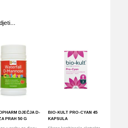
eti...
PHARM DJEČJA D-
BIO-KULT PRO-CYAN 45
YASENK
A PRAH 50 G
KAPSULA
FORTE 