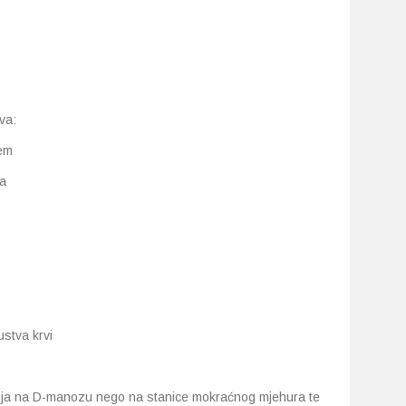
va:
jem
ja
stva krvi
ezanja na D-manozu nego na stanice mokraćnog mjehura te