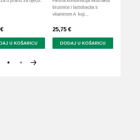
a u prahu za djecu.
Fiksna kombinacija ekstrakta
Brzo i uči
brusnice i lactobacila s
urinarne i
vitaminom A koji…
 €
25,75
€
25,31
€
DAJ U KOŠARICU
DODAJ U KOŠARICU
DODA
d
.
i
da