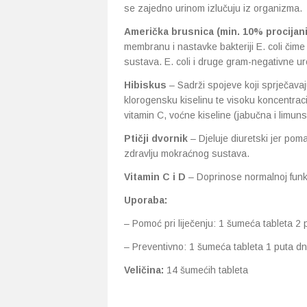
se zajedno urinom izlučuju iz organizma.
Američka brusnica (min. 10% procijani
membranu i nastavke bakteriji E. coli či
sustava. E. coli i druge gram-negativne 
Hibiskus
– Sadrži spojeve koji sprječavaju
klorogensku kiselinu te visoku koncentracij
vitamin C, voćne kiseline (jabučna i limuns
Ptičji dvornik
– Djeluje diuretski jer pom
zdravlju mokraćnog sustava.
Vitamin C i D
– Doprinose normalnoj funk
Uporaba:
– Pomoć pri liječenju: 1 šumeća tableta 2
– Preventivno: 1 šumeća tableta 1 puta d
Veličina:
14 šumećih tableta