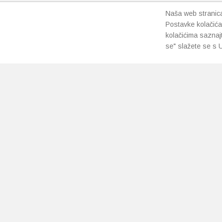
Naša web stranica 
Postavke kolačića
kolačićima saznaj
se" slažete se s U
PRETPLATI SE NA NAŠ NEWSLETTER
Prihvaćam
uvjete poslovanja
*