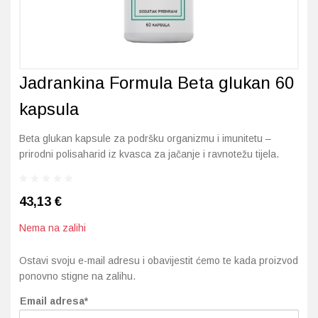
Imunitet
Magnezij
Vitamin H - Biotin
Maska i piling
Dermatitis, iritacije, s
Profesionalna njega k
Ostalo
Jetra
Selen
Vitamin K
Masna koža i akne
Higijena tijela
Otopine za leće
Jadrankina Formula Beta glukan 60
Kosa, koža i nokti
Željezo
Vitamini za djecu
Njega i hidratacija
Njega ruku
Steznici, ortoze
kapsula
Kosti, zglobovi, mišići
Njega oko očiju
Njega stopala
Tlakomjeri
Beta glukan kapsule za podršku organizmu i imunitetu –
Mokraćni sustav
Njega usana
Njega tijela
Toplomjeri
prirodni polisaharid iz kvasca za jačanje i ravnotežu tijela.
Mršavljenje
Njega za muškarce
43,13
€
Oči
Osjetljiva koža, crvenil
Nema na zalihi
Opće stanje organizma
Oštećena koža, rane
Ostavi svoju e-mail adresu i obavijestit ćemo te kada proizvod
ponovno stigne na zalihu.
Opekline, rane, ožiljci
Suha koža
Email adresa*
Pamćenje i koncentraci
Umorna koža i bez sjaj