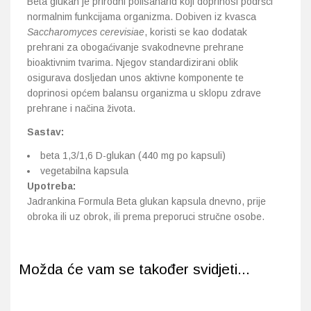
Beta glukan je prirodni polisaharid koji doprinosi podršci
normalnim funkcijama organizma. Dobiven iz kvasca
Saccharomyces cerevisiae
, koristi se kao dodatak
prehrani za obogaćivanje svakodnevne prehrane
bioaktivnim tvarima. Njegov standardizirani oblik
osigurava dosljedan unos aktivne komponente te
doprinosi općem balansu organizma u sklopu zdrave
prehrane i načina života.
Sastav:
beta 1,3/1,6 D-glukan (440 mg po kapsuli)
vegetabilna kapsula
Upotreba:
Jadrankina Formula Beta glukan kapsula dnevno, prije
obroka ili uz obrok, ili prema preporuci stručne osobe.
Možda će vam se također svidjeti...