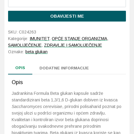
Probava, hemoroidi, pr
OBAVIJESTI ME
Srce i krvne žile, vene
SKU:
C024263
Kategorije:
IMUNITET
,
OPĆE STANJE ORGANIZMA
,
Stres, nesanica, opušt
SAMOLIJEČENJE
,
ZDRAVLJE I SAMOLIJEČENJE
Oznake:
beta glukan
Uho, grlo, nos
OPIS
DODATNE INFORMACIJE
Usta, usne, zubi
Opis
Jadrankina Formula Beta glukan kapsule sadrže
standardizirani beta 1,3/1,6 D-glukan dobiven iz kvasca
Saccharomyces cerevisiae
, prirodni polisaharid poznat po
svojoj ulozi u podršci organizmu i općem zdravlju.
Kvalitetan i kontroliran izvor beta glukana doprinosi
obogaćivanju svakodnevne prehrane prirodnim
bioaktivnim tvarima. Beta glukani iz kvasca koriste se kao