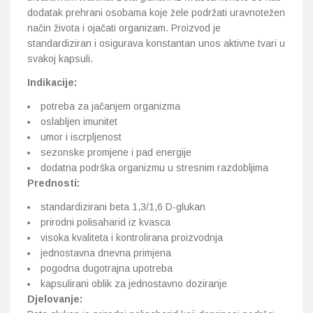
dodatak prehrani osobama koje žele podržati uravnotežen
način života i ojačati organizam. Proizvod je
standardiziran i osigurava konstantan unos aktivne tvari u
svakoj kapsuli.
Indikacije:
potreba za jačanjem organizma
oslabljen imunitet
umor i iscrpljenost
sezonske promjene i pad energije
dodatna podrška organizmu u stresnim razdobljima
Prednosti:
standardizirani beta 1,3/1,6 D-glukan
prirodni polisaharid iz kvasca
visoka kvaliteta i kontrolirana proizvodnja
jednostavna dnevna primjena
pogodna dugotrajna upotreba
kapsulirani oblik za jednostavno doziranje
Djelovanje: