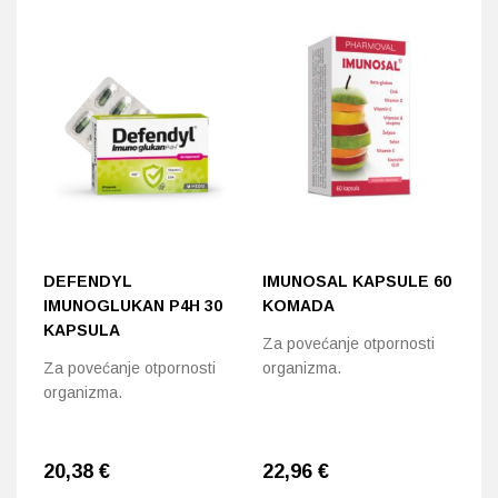
DEFENDYL
IMUNOSAL KAPSULE 60
V
IMUNOGLUKAN P4H 30
KOMADA
5
KAPSULA
Za povećanje otpornosti
Do
Za povećanje otpornosti
organizma.
g
organizma.
20,38
€
22,96
€
3