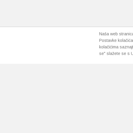
Naša web stranica 
Postavke kolačića
kolačićima saznaj
se" slažete se s U
PRETPLATI SE NA NAŠ NEWSLETTER