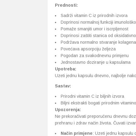
Prednosti:
Sadrži vitamin C iz prirodnih izvora
Doprinosi normalnoj funkciji imunološk
Pomaže smanjiti umor i iscrpljenost
Doprinosi zaštiti stanica od oksidativn
Podržava normalno stvaranje kolagena za
Povećava apsorpciju željeza
Pogodan za svakodnevnu primjenu
Jednostavno doziranje u kapsulama
Upotreba:
Uzeti jednu kapsulu dnevno, najbolje nak
Sastav:
Prirodni vitamin C iz biljnih izvora
Biljni ekstrakti bogati prirodnim vitami
Upozorenja:
Ne prekoračivati preporučenu dnevnu doz
prehranu i zdrav način života. Čuvati izva
Način primjene
: Uzeti jednu kapsulu 