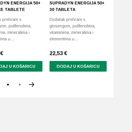
DYN ENERGIJA 50+
SUPRADYN ENERGIJA 50+
APIPHAR
E TABLETE
30 TABLETA
KOMPLE
 prehrani s
Dodatak prehrani s
Sirup s v
om, polifenolima,
ginsengom, polifenolima,
nadopuna 
ima, mineralima i
vitaminima, mineralima i
odraslih.
tima u…
elementima u…
8
€
22,53
€
8,59
€
DAJ U KOŠARICU
DODAJ U KOŠARICU
DODA