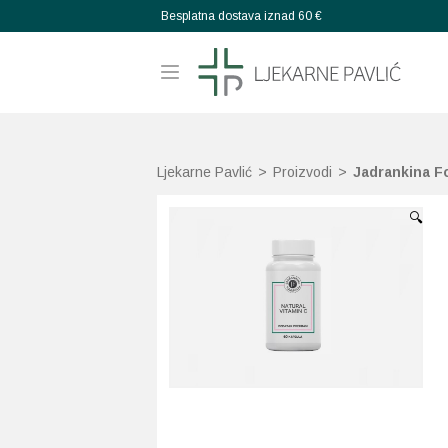
Besplatna dostava iznad 60 €
Ljekarne Pavlić
>
Proizvodi
>
Jadrankina Fo
🔍