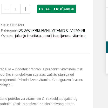
Jadrankina
DODAJ U KOŠARICU
Formula
Natural
Vitamin
SKU:
C021693
C
Kategorije:
DODACI PREHRANI
,
VITAMIN C
,
VITAMINI
60
Oznake:
jačanje imuniteta
,
umor i iscrpljenost
,
vitamin c
kapsula
količina
kapsula – Dodatak prehrani s prirodnim vitaminom C iz
 podršku imunološkom sustavu, zaštitu stanica od
crpljenosti. Prirodni izvor vitamina C osigurava izvrsnu
 primjenu.
ećane potrebe za vitaminom C, razdoblja pojačanog
podrška zaštiti organizma od oksidativnog stresa.