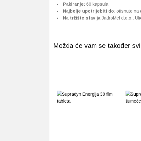
Pakiranje
: 60 kapsula
Najbolje upotrijebiti do
: otisnuto na
Na tržište stavlja
JadroMel d.o.o., Uli
Možda će vam se također svidj