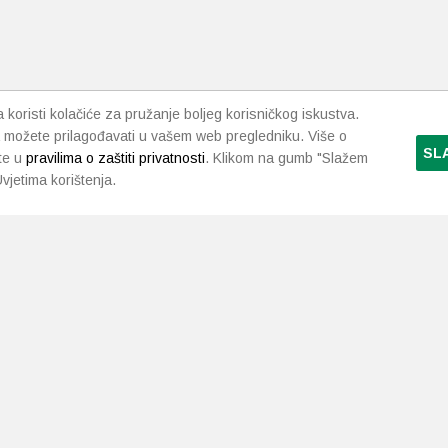
koristi kolačiće za pružanje boljeg korisničkog iskustva.
 možete prilagođavati u vašem web pregledniku. Više o
SL
te u
pravilima o zaštiti privatnosti
. Klikom na gumb "Slažem
vjetima korištenja.
LJEKARNE PAVLIĆ
PODRŠKA
NAČI
O nama
Uvjeti i pravila