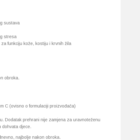
og sustava
og stresa
 funkciju kože, kostiju i krvnih žila
on obroka.
nom C (ovisno o formulaciji proizvođača)
u. Dodatak prehrani nije zamjena za uravnoteženu
n dohvata djece.
dnevno, najbolje nakon obroka.