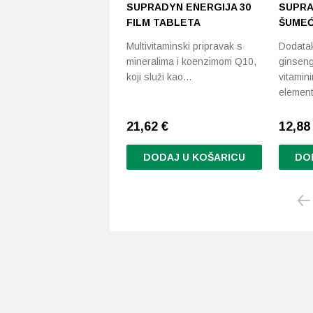
SUPRADYN ENERGIJA 30
SUPRA
FILM TABLETA
ŠUMEĆ
Multivitaminski pripravak s
Dodatak
mineralima i koenzimom Q10,
ginseng
koji služi kao…
vitamin
elemen
21,62
€
12,8
DODAJ U KOŠARICU
DO