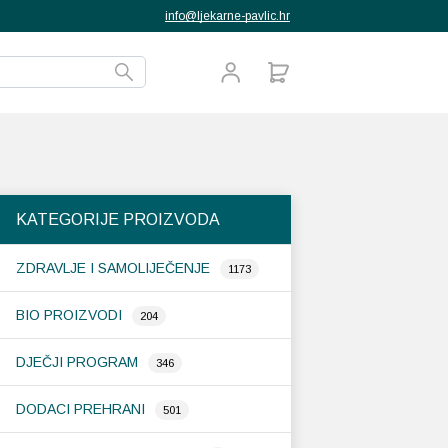
info@ljekarne-pavlic.hr
KATEGORIJE PROIZVODA
ZDRAVLJE I SAMOLIJEČENJE
1173
BIO PROIZVODI
204
DJEČJI PROGRAM
346
DODACI PREHRANI
501