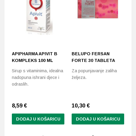
APIPHARMA APIVIT B
BELUPO FERSAN
D
KOMPLEKS 100 ML
FORTE 30 TABLETA
A
K
Sirup s vitaminima, idealna
Za popunjavanje zaliha
nadopuna ishrani djece i
željeza.
Sa
odraslih.
do
ok
8,59
€
10,30
€
1
DODAJ U KOŠARICU
DODAJ U KOŠARICU