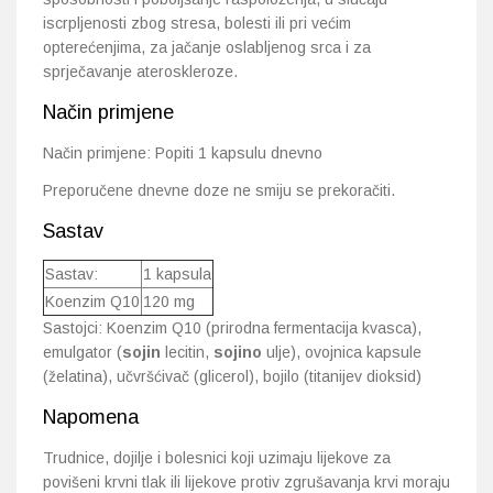
iscrpljenosti zbog stresa, bolesti ili pri većim
opterećenjima, za jačanje oslabljenog srca i za
sprječavanje ateroskleroze.
Način primjene
Način primjene: Popiti 1 kapsulu dnevno
Preporučene dnevne doze ne smiju se prekoračiti.
Sastav
Sastav:
1 kapsula
Koenzim Q10
120 mg
Sastojci: Koenzim Q10 (prirodna fermentacija kvasca),
emulgator (
sojin
lecitin,
sojino
ulje), ovojnica kapsule
(želatina), učvršćivač (glicerol), bojilo (titanijev dioksid)
Napomena
Trudnice, dojilje i bolesnici koji uzimaju lijekove za
povišeni krvni tlak ili lijekove protiv zgrušavanja krvi moraju