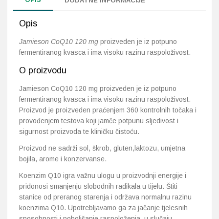
DODATNE INFORMACIJE
Opis
Jamieson CoQ10 120 mg
proizveden je iz potpuno
fermentiranog kvasca i ima visoku razinu raspoloživost.
O proizvodu
Jamieson CoQ10 120 mg proizveden je iz potpuno
fermentiranog kvasca i ima visoku razinu raspoloživost.
Proizvod je proizveden praćenjem 360 kontrolnih točaka i
provođenjem testova koji jamče potpunu sljedivost i
sigurnost proizvoda te kliničku čistoću.
Proizvod ne sadrži sol, škrob, gluten,laktozu, umjetna
bojila, arome i konzervanse.
Koenzim Q10 igra važnu ulogu u proizvodnji energije i
pridonosi smanjenju slobodnih radikala u tijelu. Štiti
stanice od preranog starenja i održava normalnu razinu
koenzima Q10. Upotrebljavamo ga za jačanje tjelesnih
sposobnosti i poboljšanje raspoloženja, u slučaju