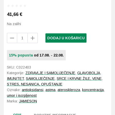
Probava, hemoroidi, pr
41,66
€
Na zalihi
Srce i krvne žile, vene
Jamieson
Stres, nesanica, opušt
DODAJ U KOŠARICU
CoQ10
120
Uho, grlo, nos
mg
15% popusta
od 17.08. - 22.08.
60
Usta, usne, zubi
kapsula
SKU:
C022403
količina
Kategorije:
ZDRAVLJE I SAMOLIJEČENJE
,
GLAVOBOLJA
,
IMUNITET
,
SAMOLIJEČENJE
,
SRCE I KRVNE ŽILE, VENE
,
STRES, NESANICA, OPUŠTANJE
Oznake:
antioksidansi
,
astma
,
ateroskleroza
,
koncentracija
,
umor i iscrpljenost
Marka:
JAMIESON
OPIS