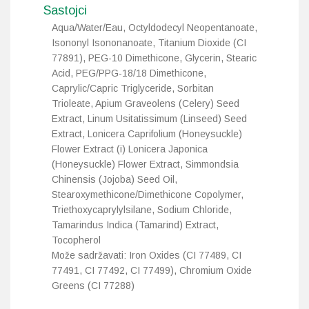
Sastojci
Aqua/Water/Eau, Octyldodecyl Neopentanoate,
Isononyl Isononanoate, Titanium Dioxide (CI
77891), PEG-10 Dimethicone, Glycerin, Stearic
Acid, PEG/PPG-18/18 Dimethicone,
Caprylic/Capric Triglyceride, Sorbitan
Trioleate, Apium Graveolens (Celery) Seed
Extract, Linum Usitatissimum (Linseed) Seed
Extract, Lonicera Caprifolium (Honeysuckle)
Flower Extract (i) Lonicera Japonica
(Honeysuckle) Flower Extract, Simmondsia
Chinensis (Jojoba) Seed Oil,
Stearoxymethicone/Dimethicone Copolymer,
Triethoxycaprylylsilane, Sodium Chloride,
Tamarindus Indica (Tamarind) Extract,
Tocopherol
Može sadržavati: Iron Oxides (CI 77489, CI
77491, CI 77492, CI 77499), Chromium Oxide
Greens (CI 77288)