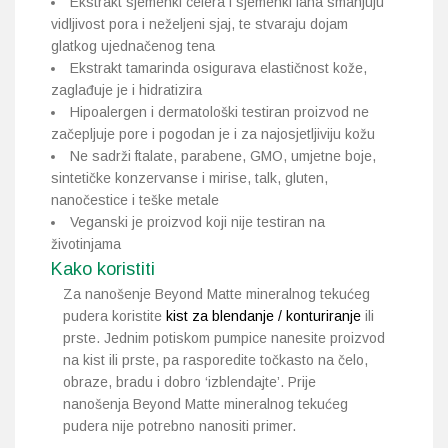
Ekstrakt sjemenki celera i sjemenki lana smanjuju
vidljivost pora i neželjeni sjaj, te stvaraju dojam
glatkog ujednačenog tena
Ekstrakt tamarinda osigurava elastičnost kože,
zaglađuje je i hidratizira
Hipoalergen i dermatološki testiran proizvod ne
začepljuje pore i pogodan je i za najosjetljiviju kožu
Ne sadrži ftalate, parabene, GMO, umjetne boje,
sintetičke konzervanse i mirise, talk, gluten,
nanočestice i teške metale
Veganski je proizvod koji nije testiran na
životinjama
Kako koristiti
Za nanošenje Beyond Matte mineralnog tekućeg
pudera koristite
kist za blendanje / konturiranje
ili
prste. Jednim potiskom pumpice nanesite proizvod
na kist ili prste, pa rasporedite točkasto na čelo,
obraze, bradu i dobro ‘izblendajte’. Prije
nanošenja Beyond Matte mineralnog tekućeg
pudera nije potrebno nanositi primer.