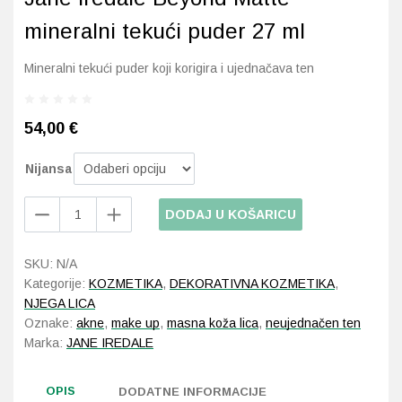
mineralni tekući puder 27 ml
Probava, hemoroidi, pr
Mineralni tekući puder koji korigira i ujednačava ten
Srce i krvne žile, vene
54,00 €
Stres, nesanica, opušt
Nijansa
Uho, grlo, nos
Jane
DODAJ U KOŠARICU
Usta, usne, zubi
Iredale
Beyond
SKU:
N/A
Matte
Kategorije:
KOZMETIKA
,
DEKORATIVNA KOZMETIKA
,
mineralni
NJEGA LICA
tekući
Oznake:
akne
,
make up
,
masna koža lica
,
neujednačen ten
puder
Marka:
JANE IREDALE
27
ml
količina
OPIS
DODATNE INFORMACIJE