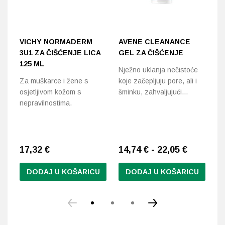
VICHY NORMADERM
AVENE CLEANANCE
A
3U1 ZA ČIŠĆENJE LICA
GEL ZA ČIŠĆENJE
K
125 ML
K
Nježno uklanja nečistoće
Za muškarce i žene s
koje začepljuju pore, ali i
Uj
osjetljivom kožom s
šminku, zahvaljujući…
Po
nepravilnostima.
cr
17,32
€
14,74 € - 22,05 €
2
DODAJ U KOŠARICU
DODAJ U KOŠARICU
Ovaj
Ov
proizvod
pr
ima
im
više
vi