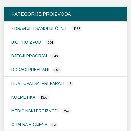
varijanti.
var
Opcije
Op
KATEGORIJE PROIZVODA
se
se
mogu
m
ZDRAVLJE I SAMOLIJEČENJE
odabrati
od
1173
na
na
stranici
st
BIO PROIZVODI
204
proizvoda
pr
DJEČJI PROGRAM
346
DODACI PREHRANI
501
HOMEOPATSKI PREPARATI
7
KOZMETIKA
1350
MEDICINSKI PROIZVODI
242
ORALNA HIGIJENA
53