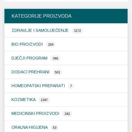
varijanti.
var
Opcije
Op
KATEGORIJE PROIZVODA
se
se
mogu
m
ZDRAVLJE I SAMOLIJEČENJE
odabrati
od
1172
na
na
stranici
st
BIO PROIZVODI
204
proizvoda
pr
DJEČJI PROGRAM
346
DODACI PREHRANI
501
HOMEOPATSKI PREPARATI
7
KOZMETIKA
1347
MEDICINSKI PROIZVODI
242
ORALNA HIGIJENA
53