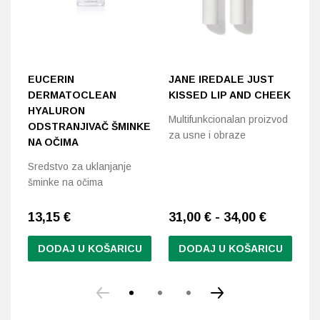
EUCERIN
JANE IREDALE JUST
J
DERMATOCLEAN
KISSED LIP AND CHEEK
T
HYALURON
Multifunkcionalan proizvod
In
ODSTRANJIVAČ ŠMINKE
za usne i obraze
mu
NA OČIMA
st
Sredstvo za uklanjanje
šminke na očima
13,15
€
31,00 € - 34,00 €
4
DODAJ U KOŠARICU
DODAJ U KOŠARICU
Ovaj
Ov
proizvod
pr
ima
im
više
vi