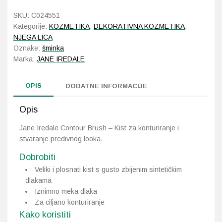
Brush
SKU:
C024551
količina
Probava, hemoroidi, pr
Kategorije:
KOZMETIKA
,
DEKORATIVNA KOZMETIKA
,
NJEGA LICA
Srce i krvne žile, vene
Oznake:
šminka
Marka:
JANE IREDALE
Stres, nesanica, opušt
OPIS
DODATNE INFORMACIJE
Uho, grlo, nos
Opis
Usta, usne, zubi
Jane Iredale Contour Brush – Kist za konturiranje i
stvaranje predivnog looka.
Dobrobiti
Veliki i plosnati kist s gusto zbijenim sintetičkim
dlakama
Iznimno meka dlaka
Za ciljano konturiranje
Kako koristiti