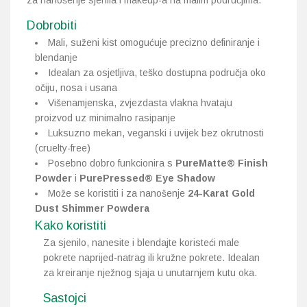
za nanošenje sjenila i makeup-a na malim područjima.
Dobrobiti
Mali, suženi kist omogućuje precizno definiranje i
blendanje
Idealan za osjetljiva, teško dostupna područja oko
očiju, nosa i usana
Višenamjenska, zvjezdasta vlakna hvataju
proizvod uz minimalno rasipanje
Luksuzno mekan, veganski i uvijek bez okrutnosti
(cruelty-free)
Posebno dobro funkcionira s
PureMatte® Finish
Powder
i
PurePressed® Eye Shadow
Može se koristiti i za nanošenje
24-Karat Gold
Dust Shimmer Powdera
Kako koristiti
Za sjenilo, nanesite i blendajte koristeći male
pokrete naprijed-natrag ili kružne pokrete. Idealan
za kreiranje nježnog sjaja u unutarnjem kutu oka.
Sastojci