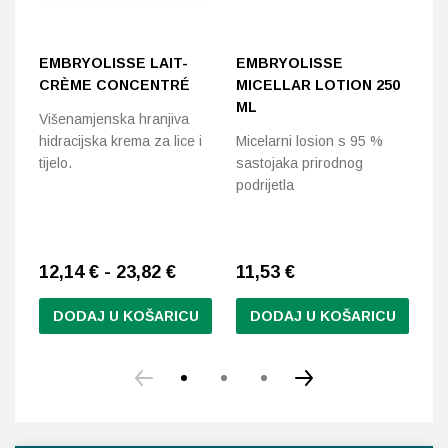
EMBRYOLISSE LAIT-
EMBRYOLISSE
C
CRÈME CONCENTRÉ
MICELLAR LOTION 250
M
ML
Č
Višenamjenska hranjiva
hidracijska krema za lice i
Micelarni losion s 95 %
Uč
tijelo.
sastojaka prirodnog
šm
podrijetla
12,14 € - 23,82 €
11,53
€
1
DODAJ U KOŠARICU
DODAJ U KOŠARICU
Ovaj
proizvod
ima
više
varijanti.