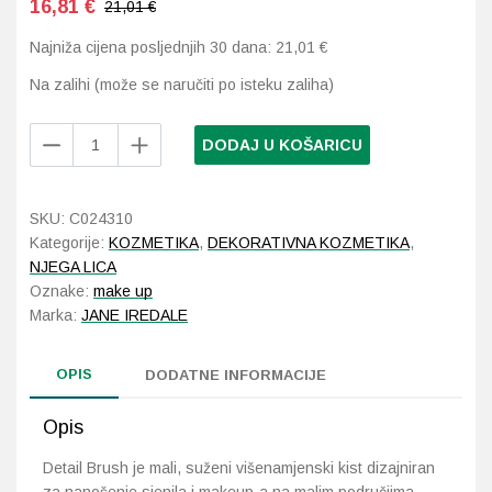
16,81
€
21,01 €
Najniža cijena posljednjih 30 dana:
21,01
€
Probava, hemoroidi, pr
Na zalihi (može se naručiti po isteku zaliha)
Srce i krvne žile, vene
Jane
DODAJ U KOŠARICU
Stres, nesanica, opušt
Iredale
Detail
Brush
Uho, grlo, nos
SKU:
C024310
kist
Kategorije:
KOZMETIKA
,
DEKORATIVNA KOZMETIKA
,
količina
Usta, usne, zubi
NJEGA LICA
Oznake:
make up
Marka:
JANE IREDALE
OPIS
DODATNE INFORMACIJE
Opis
Detail Brush je mali, suženi višenamjenski kist dizajniran