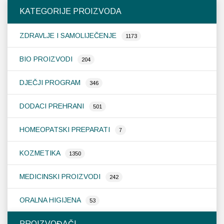
Opcije
KATEGORIJE PROIZVODA
se
mogu
ZDRAVLJE I SAMOLIJEČENJE
odabrati
1173
na
stranici
BIO PROIZVODI
204
proizvoda
DJEČJI PROGRAM
346
DODACI PREHRANI
501
HOMEOPATSKI PREPARATI
7
KOZMETIKA
1350
MEDICINSKI PROIZVODI
242
ORALNA HIGIJENA
53
PROIZVOĐAČI