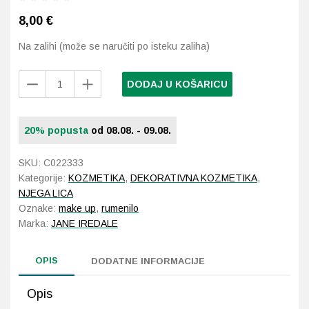
8,00
€
Probava, hemoroidi, pr
Na zalihi (može se naručiti po isteku zaliha)
Srce i krvne žile, vene
Jane
DODAJ U KOŠARICU
Iredale
Stres, nesanica, opušt
Flocked
Sponge
20% popusta
od 08.08. - 09.08.
Uho, grlo, nos
količina
SKU:
C022333
Usta, usne, zubi
Kategorije:
KOZMETIKA
,
DEKORATIVNA KOZMETIKA
,
NJEGA LICA
Oznake:
make up
,
rumenilo
Marka:
JANE IREDALE
OPIS
DODATNE INFORMACIJE
Opis