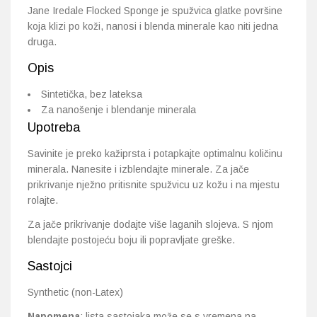
Jane Iredale Flocked Sponge je spužvica glatke površine
koja klizi po koži, nanosi i blenda minerale kao niti jedna
druga.
Opis
Sintetička, bez lateksa
Za nanošenje i blendanje minerala
Upotreba
Savinite je preko kažiprsta i potapkajte optimalnu količinu
minerala. Nanesite i izblendajte minerale. Za jače
prikrivanje nježno pritisnite spužvicu uz kožu i na mjestu
rolajte.
Za jače prikrivanje dodajte više laganih slojeva. S njom
blendajte postojeću boju ili popravljate greške.
Sastojci
Synthetic (non-Latex)
Napomena
: lista sastojaka može se s vremena na