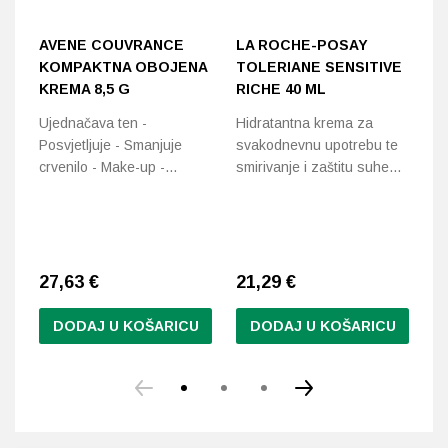
AVENE COUVRANCE
LA ROCHE-POSAY
E
KOMPAKTNA OBOJENA
TOLERIANE SENSITIVE
A
KREMA 8,5 G
RICHE 40 ML
N
M
Ujednačava ten -
Hidratantna krema za
5
Posvjetljuje - Smanjuje
svakodnevnu upotrebu te
crvenilo - Make-up -…
smirivanje i zaštitu suhe…
Za
ko
hi
pr
27,63 €
21,29
€
3
DODAJ U KOŠARICU
DODAJ U KOŠARICU
Ovaj
proizvod
ima
više
varijanti.