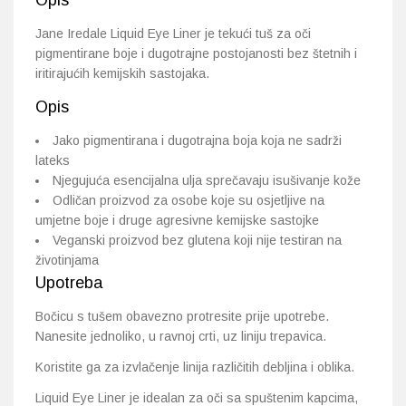
Opis
Jane Iredale Liquid Eye Liner je tekući tuš za oči
pigmentirane boje i dugotrajne postojanosti bez štetnih i
iritirajućih kemijskih sastojaka.
Opis
Jako pigmentirana i dugotrajna boja koja ne sadrži
lateks
Njegujuća esencijalna ulja sprečavaju isušivanje kože
Odličan proizvod za osobe koje su osjetljive na
umjetne boje i druge agresivne kemijske sastojke
Veganski proizvod bez glutena koji nije testiran na
životinjama
Upotreba
Bočicu s tušem obavezno protresite prije upotrebe.
Nanesite jednoliko, u ravnoj crti, uz liniju trepavica.
Koristite ga za izvlačenje linija različitih debljina i oblika.
Liquid Eye Liner je idealan za oči sa spuštenim kapcima,