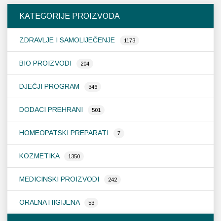
Opcije
KATEGORIJE PROIZVODA
se
mogu
ZDRAVLJE I SAMOLIJEČENJE
odabrati
1173
na
stranici
BIO PROIZVODI
204
proizvoda
DJEČJI PROGRAM
346
DODACI PREHRANI
501
HOMEOPATSKI PREPARATI
7
KOZMETIKA
1350
MEDICINSKI PROIZVODI
242
ORALNA HIGIJENA
53