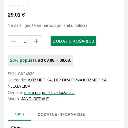
Probava, hemoroidi, pr
29,01
€
Na zalihi (može se naručiti po isteku zaliha)
Srce i krvne žile, vene
Jane
Stres, nesanica, opušt
DODAJ U KOŠARICU
Iredale
Liquid
Uho, grlo, nos
Eye
20% popusta
od 08.08. - 09.08.
Liner
Usta, usne, zubi
6
SKU:
C024636
ml
Kategorije:
KOZMETIKA
,
DEKORATIVNA KOZMETIKA
,
količina
NJEGA LICA
Oznake:
make up
,
osjetljiva koža lica
Marka:
JANE IREDALE
OPIS
DODATNE INFORMACIJE