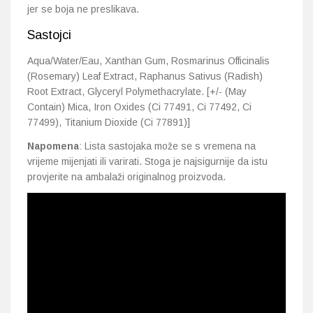
jer se boja ne preslikava.
Sastojci
Aqua/Water/Eau, Xanthan Gum, Rosmarinus Officinalis
(Rosemary) Leaf Extract, Raphanus Sativus (Radish)
Root Extract, Glyceryl Polymethacrylate. [+/- (May
Contain) Mica, Iron Oxides (Ci 77491, Ci 77492, Ci
77499), Titanium Dioxide (Ci 77891)]
Napomena
: Lista sastojaka može se s vremena na
vrijeme mijenjati ili varirati. Stoga je najsigurnije da istu
provjerite na ambalaži originalnog proizvoda.