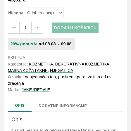
Nijansa
Probava, hemoroidi, pr
Jane
Srce i krvne žile, vene
DODAJ U KOŠARICU
Iredale
PurePressed
Stres, nesanica, opušt
20% popusta
od 08.08. - 09.08.
Base
Mineral
Uho, grlo, nos
Foundation
SKU:
N/A
Refill
Kategorije:
KOZMETIKA
,
DEKORATIVNA KOZMETIKA
,
Usta, usne, zubi
količina
MASNA KOŽA I AKNE
,
NJEGA LICA
Oznake:
neujednačen ten
,
proširene pore
,
zaštita od uv
zračenja
Marka:
JANE IREDALE
OPIS
DODATNE INFORMACIJE
Opis
Naš #1 bestseler PurePressed Base Mineral Foundation