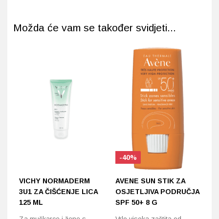
Možda će vam se također svidjeti...
-40%
VICHY NORMADERM
AVENE SUN STIK ZA
L
3U1 ZA ČIŠĆENJE LICA
OSJETLJIVA PODRUČJA
E
125 ML
SPF 50+ 8 G
B
K