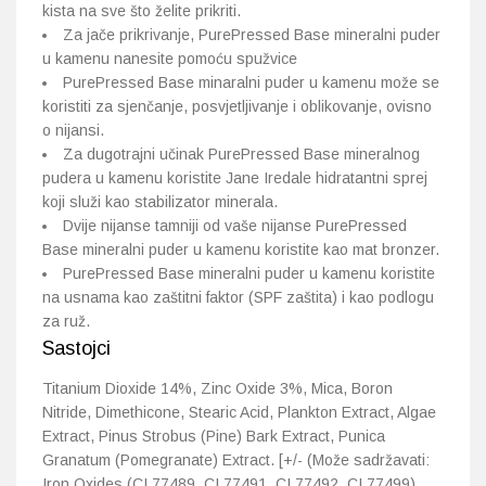
kista na sve što želite prikriti.
Za jače prikrivanje, PurePressed Base mineralni puder
u kamenu nanesite pomoću spužvice
PurePressed Base minaralni puder u kamenu može se
koristiti za sjenčanje, posvjetljivanje i oblikovanje, ovisno
o nijansi.
Za dugotrajni učinak PurePressed Base mineralnog
pudera u kamenu koristite Jane Iredale hidratantni sprej
koji služi kao stabilizator minerala.
Dvije nijanse tamniji od vaše nijanse PurePressed
Base mineralni puder u kamenu koristite kao mat bronzer.
PurePressed Base mineralni puder u kamenu koristite
na usnama kao zaštitni faktor (SPF zaštita) i kao podlogu
za ruž.
Sastojci
Titanium Dioxide 14%, Zinc Oxide 3%, Mica, Boron
Nitride, Dimethicone, Stearic Acid, Plankton Extract, Algae
Extract, Pinus Strobus (Pine) Bark Extract, Punica
Granatum (Pomegranate) Extract. [+/- (Može sadržavati:
Iron Oxides (CI 77489, CI 77491, CI 77492, CI 77499),