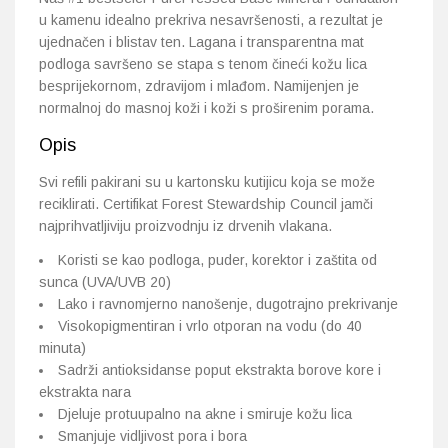
u kamenu idealno prekriva nesavršenosti, a rezultat je
ujednačen i blistav ten. Lagana i transparentna mat
podloga savršeno se stapa s tenom čineći kožu lica
besprijekornom, zdravijom i mlađom. Namijenjen je
normalnoj do masnoj koži i koži s proširenim porama.
Opis
Svi refili pakirani su u kartonsku kutijicu koja se može
reciklirati. Certifikat Forest Stewardship Council jamči
najprihvatljiviju proizvodnju iz drvenih vlakana.
Koristi se kao podloga, puder, korektor i zaštita od
sunca (UVA/UVB 20)
Lako i ravnomjerno nanošenje, dugotrajno prekrivanje
Visokopigmentiran i vrlo otporan na vodu (do 40
minuta)
Sadrži antioksidanse poput ekstrakta borove kore i
ekstrakta nara
Djeluje protuupalno na akne i smiruje kožu lica
Smanjuje vidljivost pora i bora