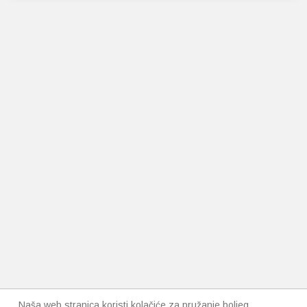
Naša web stranica koristi kolačiće za pružanje boljeg