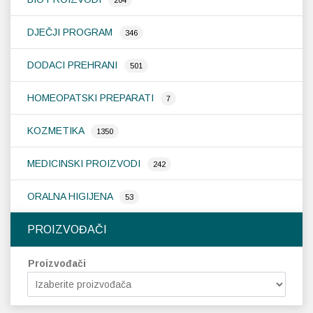
204
DJEČJI PROGRAM
346
DODACI PREHRANI
501
HOMEOPATSKI PREPARATI
7
KOZMETIKA
1350
MEDICINSKI PROIZVODI
242
ORALNA HIGIJENA
53
PROIZVOĐAČI
Proizvođači