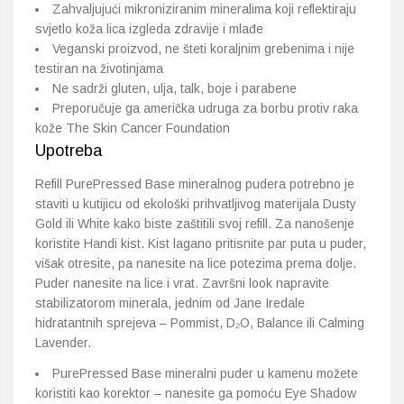
Zahvaljujući mikroniziranim mineralima koji reflektiraju
svjetlo koža lica izgleda zdravije i mlađe
Veganski proizvod, ne šteti koraljnim grebenima i nije
testiran na životinjama
Ne sadrži gluten, ulja, talk, boje i parabene
Preporučuje ga američka udruga za borbu protiv raka
kože The Skin Cancer Foundation
Upotreba
Refill PurePressed Base mineralnog pudera potrebno je
staviti u kutijicu od ekološki prihvatljivog materijala Dusty
Gold ili White kako biste zaštitili svoj refill. Za nanošenje
koristite Handi kist. Kist lagano pritisnite par puta u puder,
višak otresite, pa nanesite na lice potezima prema dolje.
Puder nanesite na lice i vrat. Završni look napravite
stabilizatorom minerala, jednim od Jane Iredale
hidratantnih sprejeva – Pommist, D₂O, Balance ili Calming
Lavender.
PurePressed Base mineralni puder u kamenu možete
koristiti kao korektor – nanesite ga pomoću Eye Shadow