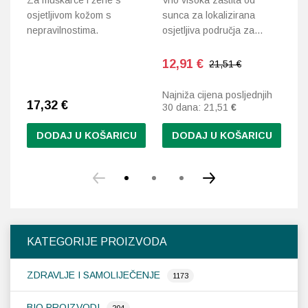
Za muškarce i žene s
Vrlo visoka zaštita od
2
osjetljivom kožom s
sunca za lokalizirana
nepravilnostima.
osjetljiva područja za…
Um
či
ne
12,91
€
21,51 €
Najniža cijena posljednjih
17,32
€
1
30 dana:
21,51
€
DODAJ U KOŠARICU
DODAJ U KOŠARICU
KATEGORIJE PROIZVODA
ZDRAVLJE I SAMOLIJEČENJE
1173
BIO PROIZVODI