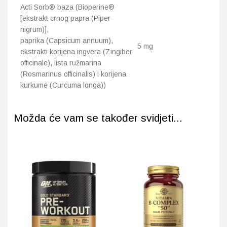
Acti Sorb® baza (Bioperine®
[ekstrakt crnog papra (Piper
nigrum)],
paprika (Capsicum annuum),
5 mg
ekstrakti korijena ingvera (Zingiber
officinale), lista ružmarina
(Rosmarinus officinalis) i korijena
kurkume (Curcuma longa))
Možda će vam se također svidjeti...