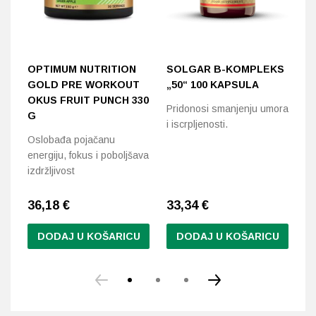
OPTIMUM NUTRITION
SOLGAR B-KOMPLEKS
T
GOLD PRE WORKOUT
„50“ 100 KAPSULA
K
OKUS FRUIT PUNCH 330
K
Pridonosi smanjenju umora
G
i iscrpljenosti.
In
Oslobađa pojačanu
50
energiju, fokus i poboljšava
vi
izdržljivost
36,18
€
33,34
€
3
DODAJ U KOŠARICU
DODAJ U KOŠARICU