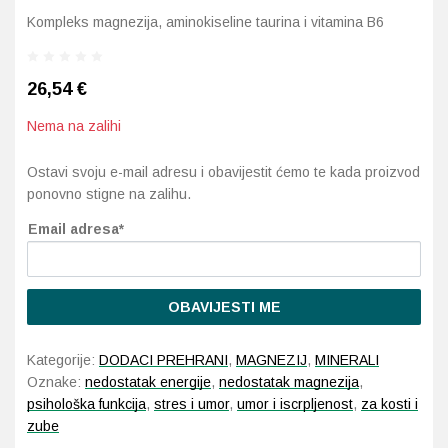
Kompleks magnezija, aminokiseline taurina i vitamina B6
Probava, hemoroidi, pr
26,54
€
Srce i krvne žile, vene
Nema na zalihi
Stres, nesanica, opušt
Ostavi svoju e-mail adresu i obavijestit ćemo te kada proizvod
Uho, grlo, nos
ponovno stigne na zalihu.
Email adresa*
Usta, usne, zubi
OBAVIJESTI ME
Kategorije:
DODACI PREHRANI
,
MAGNEZIJ
,
MINERALI
Oznake:
nedostatak energije
,
nedostatak magnezija
,
psihološka funkcija
,
stres i umor
,
umor i iscrpljenost
,
za kosti i
zube