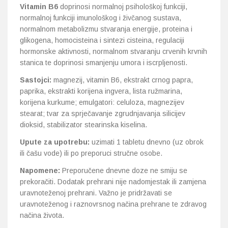
Vitamin B6
doprinosi normalnoj psihološkoj funkciji,
normalnoj funkciji imunološkog i živčanog sustava,
normalnom metabolizmu stvaranja energije, proteina i
glikogena, homocisteina i sintezi cisteina, regulaciji
hormonske aktivnosti, normalnom stvaranju crvenih krvnih
stanica te doprinosi smanjenju umora i iscrpljenosti.
Sastojci:
magnezij, vitamin B6, ekstrakt crnog papra,
paprika, ekstrakti korijena ingvera, lista ružmarina,
korijena kurkume; emulgatori: celuloza, magnezijev
stearat; tvar za sprječavanje zgrudnjavanja silicijev
dioksid, stabilizator stearinska kiselina.
Upute za upotrebu:
uzimati 1 tabletu dnevno (uz obrok
ili čašu vode) ili po preporuci stručne osobe.
Napomene:
Preporučene dnevne doze ne smiju se
prekoračiti. Dodatak prehrani nije nadomjestak ili zamjena
uravnoteženoj prehrani. Važno je pridržavati se
uravnoteženog i raznovrsnog načina prehrane te zdravog
načina života.