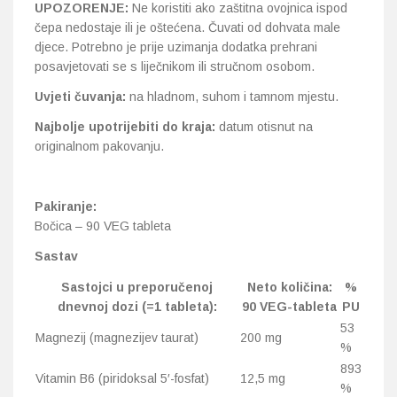
UPOZORENJE:
Ne koristiti ako zaštitna ovojnica ispod
čepa nedostaje ili je oštećena. Čuvati od dohvata male
djece. Potrebno je prije uzimanja dodatka prehrani
posavjetovati se s liječnikom ili stručnom osobom.
Uvjeti čuvanja:
na hladnom, suhom i tamnom mjestu.
Najbolje upotrijebiti do kraja:
datum otisnut na
originalnom pakovanju.
Pakiranje:
Bočica – 90 VEG tableta
Sastav
Sastojci u preporučenoj
Neto količina:
%
dnevnoj dozi (=1 tableta):
90 VEG-tableta
PU
53
Magnezij (magnezijev taurat)
200 mg
%
893
Vitamin B6 (piridoksal 5′-fosfat)
12,5 mg
%