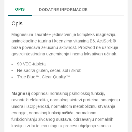
OPIS
DODATNE INFORMACIJE
Opis
Magnesium Taurate+ jedinstven je kompleks magnezija,
aminokiseline taurina i koenzima vitamina B6. ActiSorb®
baza povećava želučanu aktivnost. Proizvod ne uzrokuje
gastrointestinalna uznemirenja i nema laksativan učinak.
90 VEG-tableta
Ne sadrži gluten, šećer, sol i škrob
True Blue™, Clear Quality™
Magnezij
doprinosi normalnoj psihološkoj funkciji,
ravnoteži elektrolita, normalnoj sintezi proteina, smanjenju
umora i iscrpljenosti, normalnom metabolizmu stvaranja
energije, normalnoj funkciji mišića, normalnom
funkcioniranju živčanog sustava, održavanju normalnih
kostiju i zubi te ima ulogu u procesu dijeljenja stanica.