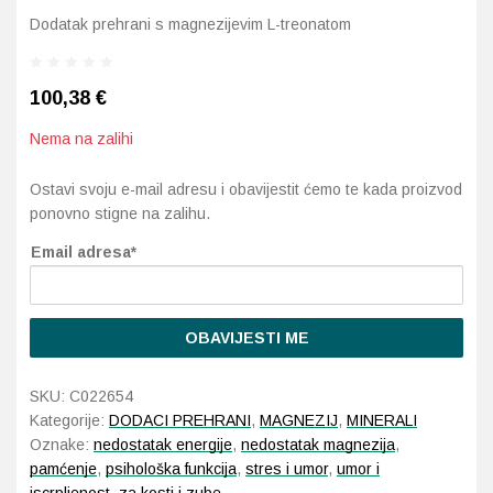
Dodatak prehrani s magnezijevim L-treonatom
Probava, hemoroidi, pr
100,38
€
Srce i krvne žile, vene
Nema na zalihi
Stres, nesanica, opušt
Ostavi svoju e-mail adresu i obavijestit ćemo te kada proizvod
Uho, grlo, nos
ponovno stigne na zalihu.
Email adresa*
Usta, usne, zubi
OBAVIJESTI ME
SKU:
C022654
Kategorije:
DODACI PREHRANI
,
MAGNEZIJ
,
MINERALI
Oznake:
nedostatak energije
,
nedostatak magnezija
,
pamćenje
,
psihološka funkcija
,
stres i umor
,
umor i