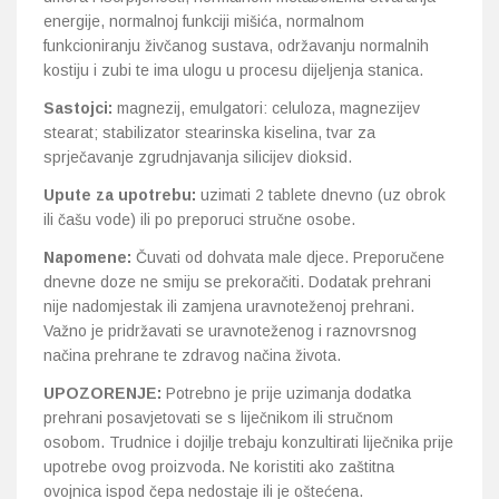
energije, normalnoj funkciji mišića, normalnom
funkcioniranju živčanog sustava, održavanju normalnih
kostiju i zubi te ima ulogu u procesu dijeljenja stanica.
Sastojci:
magnezij, emulgatori: celuloza, magnezijev
stearat; stabilizator stearinska kiselina, tvar za
sprječavanje zgrudnjavanja silicijev dioksid.
Upute za upotrebu:
uzimati 2 tablete dnevno (uz obrok
ili čašu vode) ili po preporuci stručne osobe.
Napomene:
Čuvati od dohvata male djece. Preporučene
dnevne doze ne smiju se prekoračiti. Dodatak prehrani
nije nadomjestak ili zamjena uravnoteženoj prehrani.
Važno je pridržavati se uravnoteženog i raznovrsnog
načina prehrane te zdravog načina života.
UPOZORENJE:
Potrebno je prije uzimanja dodatka
prehrani posavjetovati se s liječnikom ili stručnom
osobom. Trudnice i dojilje trebaju konzultirati liječnika prije
upotrebe ovog proizvoda. Ne koristiti ako zaštitna
ovojnica ispod čepa nedostaje ili je oštećena.