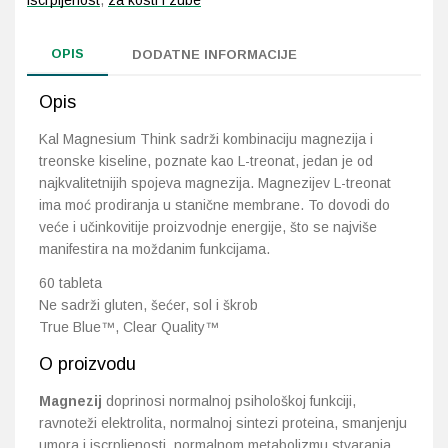
iscrpljenost
,
za kosti i zube
OPIS
DODATNE INFORMACIJE
Opis
Kal Magnesium Think sadrži kombinaciju magnezija i
treonske kiseline, poznate kao L-treonat, jedan je od
najkvalitetnijih spojeva magnezija. Magnezijev L-treonat
ima moć prodiranja u stanične membrane. To dovodi do
veće i učinkovitije proizvodnje energije, što se najviše
manifestira na moždanim funkcijama.
60 tableta
Ne sadrži gluten, šećer, sol i škrob
True Blue™, Clear Quality™
O proizvodu
Magnezij
doprinosi normalnoj psihološkoj funkciji,
ravnoteži elektrolita, normalnoj sintezi proteina, smanjenju
umora i iscrpljenosti, normalnom metabolizmu stvaranja