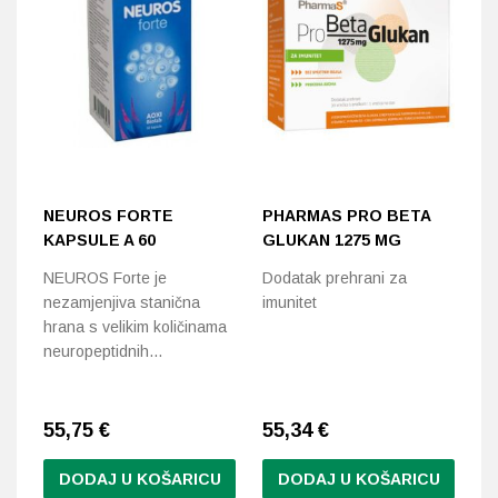
NEUROS FORTE
PHARMAS PRO BETA
B
KAPSULE A 60
GLUKAN 1275 MG
R
T
NEUROS Forte je
Dodatak prehrani za
nezamjenjiva stanična
imunitet
Na
hrana s velikim količinama
pr
neuropeptidnih…
kv
vi
55,75
€
55,34
€
4
DODAJ U KOŠARICU
DODAJ U KOŠARICU