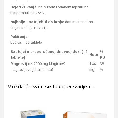
Uvjeti čuvanja:
na suhom i tamnom mjestu na
temperaturi do 25°C.
Najbolje upotrijebiti do kraja:
datum otisnut na
originalnom pakovanju.
Pakiranje:
Bočica – 60 tableta
Sastojci u preporučenoj dnevnoj dozi (=2
%
Neto:
tablete):
PU
Magnezij
(iz 2000 mg Magtein®
144
38
magnezijevog L-treonata)
mg
%
Možda će vam se također svidjeti...