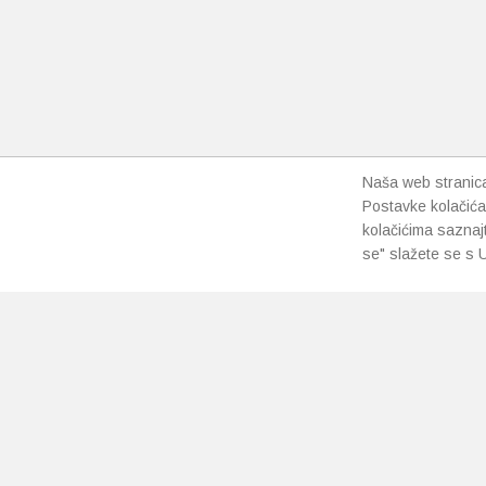
Naša web stranica 
Postavke kolačića
kolačićima saznaj
se" slažete se s U
PRETPLATI SE NA NAŠ NEWSLETTER