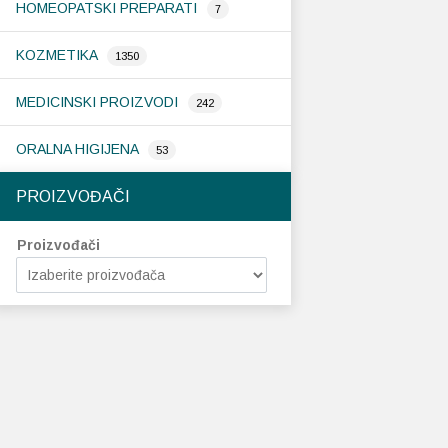
HOMEOPATSKI PREPARATI
7
KOZMETIKA
1350
MEDICINSKI PROIZVODI
242
ORALNA HIGIJENA
53
PROIZVOĐAČI
Proizvođači