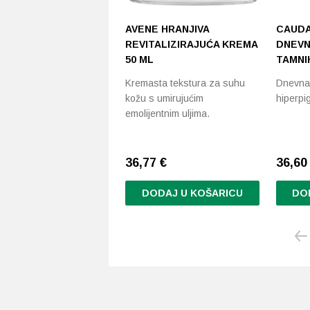
AVENE HRANJIVA
CAUDA
REVITALIZIRAJUĆA KREMA
DNEVN
50 ML
TAMNI
Kremasta tekstura za suhu
Dnevna 
kožu s umirujućim
hiperpi
emolijentnim uljima.
36,77
€
36,6
DODAJ U KOŠARICU
DO