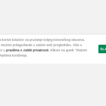
mogu
odabrati
na
stranici
proizvoda
koristi kolačiće za pružanje boljeg korisničkog iskustva.
 možete prilagođavati u vašem web pregledniku. Više o
SL
te u
pravilima o zaštiti privatnosti
. Klikom na gumb "Slažem
vjetima korištenja.
LJEKARNE PAVLIĆ
PODRŠKA
NAČI