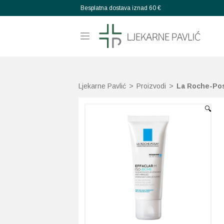
Besplatna dostava iznad 60 €
Ljekarne Pavlić
>
Proizvodi
>
La Roche-Pos
🔍