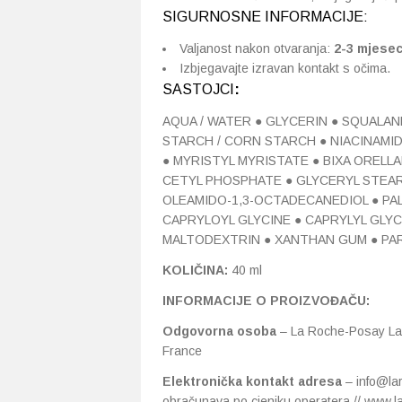
SIGURNOSNE INFORMACIJE:
Valjanost nakon otvaranja:
2-3 mjese
Izbjegavajte izravan kontakt s očima.
SASTOJCI
:
AQUA / WATER ● GLYCERIN ● SQUALAN
STARCH / CORN STARCH ● NIACINAMI
● MYRISTYL MYRISTATE ● BIXA ORELL
CETYL PHOSPHATE ● GLYCERYL STEARA
OLEAMIDO-1,3-OCTADECANEDIOL ● PA
CAPRYLOYL GLYCINE ● CAPRYLYL GLYCO
MALTODEXTRIN ● XANTHAN GUM ● PA
KOLIČINA:
40 ml
INFORMACIJE O PROIZVOĐAČU:
Odgovorna osoba
– La Roche-Posay Lab
France
Elektronička kontakt adresa
– info@la
obračunava po cjeniku operatera // www.