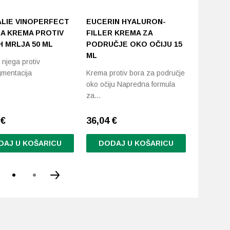
LIE VINOPERFECT
EUCERIN HYALURON-
ORIGIN
A KREMA PROTIV
FILLER KREMA ZA
EYE KR
H MRLJA 50 ML
PODRUČJE OKO OČIJU 15
OKO OČ
ML
njega protiv
Osvježava
gmentacija
Krema protiv bora za područje
Brighteni
oko očiju Napredna formula
područje 
za…
0
€
36,04
€
35,32 €
DAJ U KOŠARICU
DODAJ U KOŠARICU
DODA
Ovaj
proizvod
ima
više
varijanti.
Opcije
se