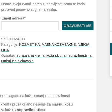
Ostavi svoju e-mail adresu i obavijestit ćemo te kada
proizvod ponovno stigne na zalihu.
Email adresa*
OBAVIJESTI ME
SKU:
C024183
Kategorije:
KOZMETIKA
,
MASNA KOŽA I AKNE
,
NJEGA
LICA
Oznake:
hidratantna krema
,
koža sklona nepravilnostima
,
umirujuće djelovanje
aj nelagode na koži i smanjuje nepravilnosti
 krema
pruža ciljano rješenje za
masnu kožu
i za kožu s
nepravilnostima
.