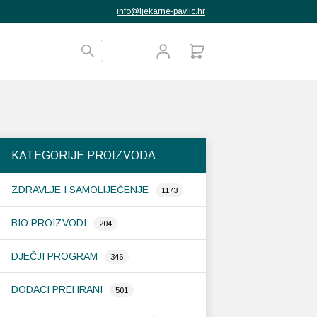
info@ljekarne-pavlic.hr
KATEGORIJE PROIZVODA
ZDRAVLJE I SAMOLIJEČENJE
1173
BIO PROIZVODI
204
DJEČJI PROGRAM
346
DODACI PREHRANI
501