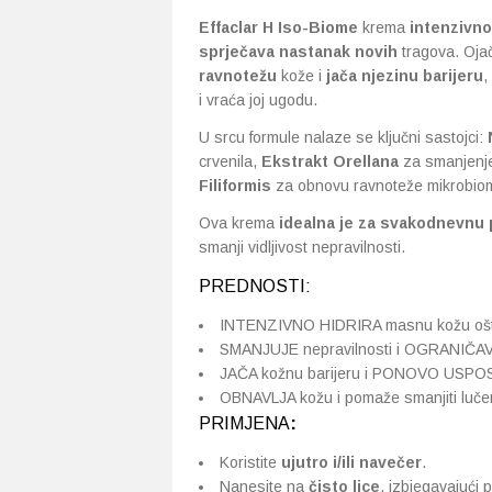
Effaclar H Iso-Biome
krema
intenzivno
sprječava nastanak novih
tragova. Oj
ravnotežu
kože i
jača njezinu barijeru
,
i vraća joj ugodu.
U srcu formule nalaze se ključni sastojci:
crvenila,
Ekstrakt Orellana
za smanjenje 
Filiformis
za obnovu ravnoteže mikrobio
Ova krema
idealna je za svakodnevnu 
smanji vidljivost nepravilnosti.
PREDNOSTI:
INTENZIVNO HIDRIRA masnu kožu ošte
SMANJUJE nepravilnosti i OGRANIČAVA
JAČA kožnu barijeru i PONOVO USPOS
OBNAVLJA kožu i pomaže smanjiti luč
PRIMJENA
:
Koristite
ujutro i/ili navečer
.
Nanesite na
čisto lice
, izbjegavajući 