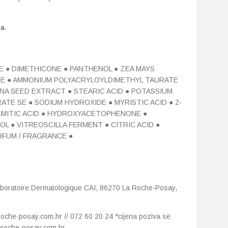
ca
.
E ● DIMETHICONE ● PANTHENOL ● ZEA MAYS
DE ● AMMONIUM POLYACRYLOYLDIMETHYL TAURATE
ANA SEED EXTRACT ● STEARIC ACID ● POTASSIUM
TE SE ● SODIUM HYDROXIDE ● MYRISTIC ACID ● 2-
LMITIC ACID ● HYDROXYACETOPHENONE ●
L ● VITREOSCILLA FERMENT ● CITRIC ACID ●
RFUM / FRAGRANCE ●
oratoire Dermatologique CAI, 86270 La Roche-Posay,
roche-posay.com.hr // 072 60 20 24 *cijena poziva se
laroche-posay.com.hr