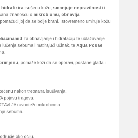
 hidratizira
isušenu kožu,
smanjuje nepravilnosti i
ačana znanošću o
mikrobiomu
,
obnavlja
 pomažući joj da se bolje brani. Istovremeno umiruje kožu
Niacinamid
za obnavljanje i hidrataciju te ublažavanje
lučenja sebuma i matirajući učinak, te
Aqua Posae
ma.
primjenu
, pomaže koži da se oporavi, postane glađa i
ćenu nakon tretmana isušivanja.
 pojavu tragova.
TAVLJA ravnotežu mikrobioma.
enje sebuma.
područje oko očiju.