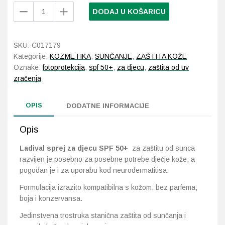
Ladival
DODAJ U KOŠARICU
sprej
Probava, hemoroidi, pr
za
djecu
SKU:
C017179
Srce i krvne žile, vene
SPF
Kategorije:
KOZMETIKA
,
SUNČANJE
,
ZAŠTITA KOŽE
50+
Oznake:
fotoprotekcija
,
spf 50+
,
za djecu
,
zaštita od uv
Stres, nesanica, opušt
200
zračenja
ml
količina
Uho, grlo, nos
OPIS
DODATNE INFORMACIJE
Usta, usne, zubi
Opis
Ladival sprej za djecu SPF 50+
za zaštitu od sunca
razvijen je posebno za posebne potrebe dječje kože, a
pogodan je i za uporabu kod neurodermatitisa.
Formulacija izrazito kompatibilna s kožom: bez parfema,
boja i konzervansa.
Jedinstvena trostruka stanična zaštita od sunčanja i