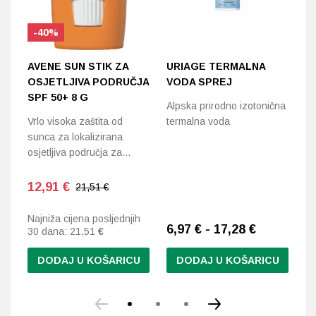
-40%
AVENE SUN STIK ZA
URIAGE TERMALNA
D
OSJETLJIVA PODRUČJA
VODA SPREJ
Z
SPF 50+ 8 G
P
Alpska prirodno izotonična
5
Vrlo visoka zaštita od
termalna voda
sunca za lokalizirana
Vr
osjetljiva područja za…
Sv
sp
mr
12,91
€
21,51 €
Najniža cijena posljednjih
6,97 € - 17,28 €
2
30 dana:
21,51
€
DODAJ U KOŠARICU
DODAJ U KOŠARICU
Ovaj
proizvod
ima