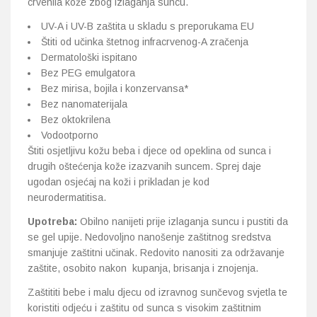
crvenila kože zbog izlaganja suncu.
UV-A i UV-B zaštita u skladu s preporukama EU
Štiti od učinka štetnog infracrvenog-A zračenja
Dermatološki ispitano
Bez PEG emulgatora
Bez mirisa, bojila i konzervansa*
Bez nanomaterijala
Bez oktokrilena
Vodootporno
Štiti osjetljivu kožu beba i djece od opeklina od sunca i
drugih oštećenja kože izazvanih suncem. Sprej daje
ugodan osjećaj na koži i prikladan je kod
neurodermatitisa.
Upotreba:
Obilno nanijeti prije izlaganja suncu i pustiti da
se gel upije. Nedovoljno nanošenje zaštitnog sredstva
smanjuje zaštitni učinak. Redovito nanositi za održavanje
zaštite, osobito nakon kupanja, brisanja i znojenja.
Zaštititi bebe i malu djecu od izravnog sunčevog svjetla te
koristiti odjeću i zaštitu od sunca s visokim zaštitnim