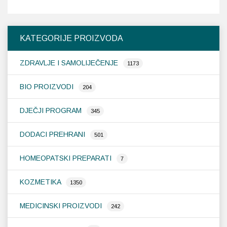
više
varijanti.
Opcije
KATEGORIJE PROIZVODA
se
mogu
ZDRAVLJE I SAMOLIJEČENJE
odabrati
1173
na
stranici
BIO PROIZVODI
204
proizvoda
DJEČJI PROGRAM
345
DODACI PREHRANI
501
HOMEOPATSKI PREPARATI
7
KOZMETIKA
1350
MEDICINSKI PROIZVODI
242