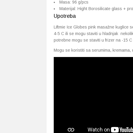
Masa: 96 g/pcs
Materijal: Hight Borosilicate glass + pr
Upotreba
Liftmie Ice Globes pink masažne kuglice s
4-5 C ili se mogu staviti u hladnjak nekol
potrebne mogu se staviti u frizer na -15 C
Mogu se koristiti sa serumima, kremama, u