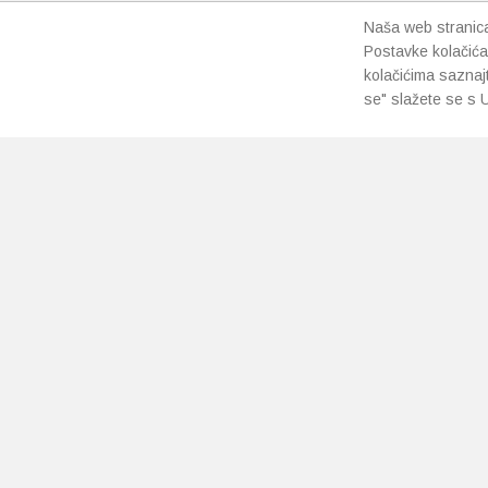
Naša web stranica 
Postavke kolačića
kolačićima saznaj
se" slažete se s U
PRETPLATI SE NA NAŠ NEWSLETTER
Prihvaćam
uvjete poslovanja
*