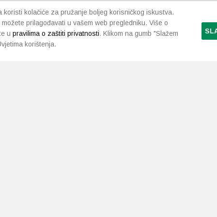
koristi kolačiće za pružanje boljeg korisničkog iskustva.
 možete prilagođavati u vašem web pregledniku. Više o
SL
te u
pravilima o zaštiti privatnosti
. Klikom na gumb "Slažem
vjetima korištenja.
LJEKARNE PAVLIĆ
PODRŠKA
NAČI
O nama
Uvjeti i pravila
Gdje smo
Dostava i isporuka
Kontakt
Raskid ugovora