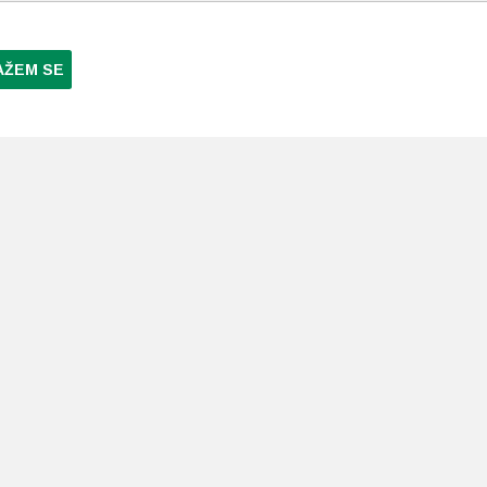
AŽEM SE
NI PLAĆANJA