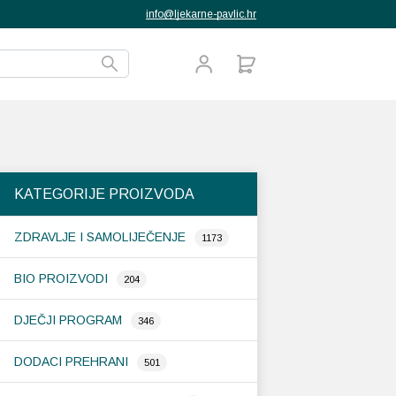
info@ljekarne-pavlic.hr
KATEGORIJE PROIZVODA
ZDRAVLJE I SAMOLIJEČENJE
1173
BIO PROIZVODI
204
DJEČJI PROGRAM
346
DODACI PREHRANI
501