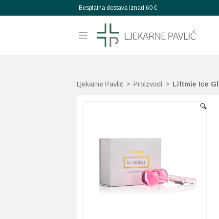
Besplatna dostava iznad 60 €
Ljekarne Pavlić
>
Proizvodi
>
Liftmie Ice G
🔍