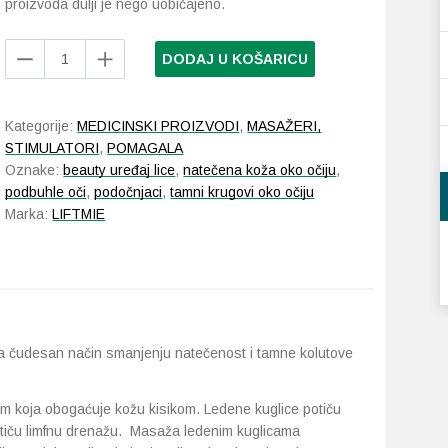
proizvoda dulji je nego uobičajeno.
Liftmie
DODAJ U KOŠARICU
Ice
Globes
pink
Kategorije:
MEDICINSKI PROIZVODI
,
MASAŽERI,
masažne
STIMULATORI
,
POMAGALA
kuglice
Oznake:
beauty uređaj lice
,
natečena koža oko očiju
,
količina
podbuhle oči
,
podočnjaci
,
tamni krugovi oko očiju
Marka:
LIFTMIE
na čudesan način smanjenju natečenost i tamne kolutove
 koja obogaćuje kožu kisikom. Ledene kuglice potiču
 Potiču limfnu drenažu. Masaža ledenim kuglicama