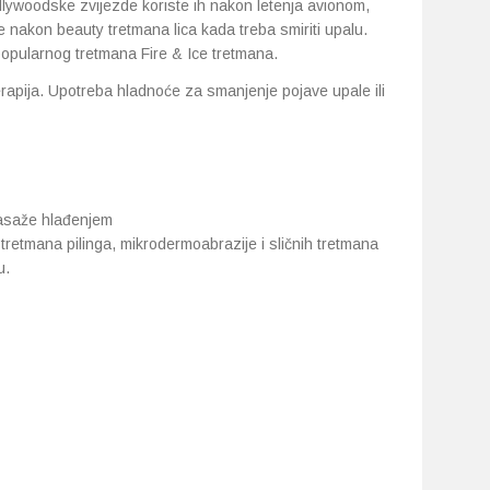
ollywoodske zvijezde koriste ih nakon letenja avionom,
e nakon beauty tretmana lica kada treba smiriti upalu.
popularnog tretmana Fire & Ice tretmana.
erapija. Upotreba hladnoće za smanjenje pojave upale ili
asaže hlađenjem
 tretmana pilinga, mikrodermoabrazije i sličnih tretmana
u.