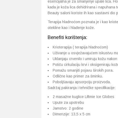
esencijalna je za smanjenje upale lica. H
kada je koža lica dehidrirana i napuhana t
Beauty saloni koriste ih kao sastavni dio 
Terapija hladnoćom poznata je i kao kriot
otekline kao i hlađenje kože.
Benefiti korištenja:
Krioterapija ( terapija hladnoćom)
Uživanje u osvježavajućem iskustvu m
Uklanjaju crvenilo i umiruju kožu nakon
Potiču cirkulaciju krvi i oksigeniraju kož
Pomažu smanjiti pojavu širokih pora.
Odlične kao primer za šminku.
Poboljšavaju apsorpciju proizvoda.
Sadržaj pakiranja i tehničke specifikacije:
2 masažne kuglice Liftmie Ice Globes
Upute za upotrebu
Jamstvo: 2 godine
Dimenzije: 13,5 x 5 cm