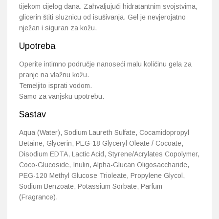
tijekom cijelog dana. Zahvaljujući hidratantnim svojstvima,
glicerin štiti sluznicu od isušivanja. Gel je nevjerojatno
nježan i siguran za kožu.
Upotreba
Operite intimno područje nanoseći malu količinu gela za
pranje na vlažnu kožu.
Temeljito isprati vodom.
Samo za vanjsku upotrebu.
Sastav
Aqua (Water), Sodium Laureth Sulfate, Cocamidopropyl
Betaine, Glycerin, PEG-18 Glyceryl Oleate / Cocoate,
Disodium EDTA, Lactic Acid, Styrene/Acrylates Copolymer,
Coco-Glucoside, Inulin, Alpha-Glucan Oligosaccharide,
PEG-120 Methyl Glucose Trioleate, Propylene Glycol,
Sodium Benzoate, Potassium Sorbate, Parfum
(Fragrance).