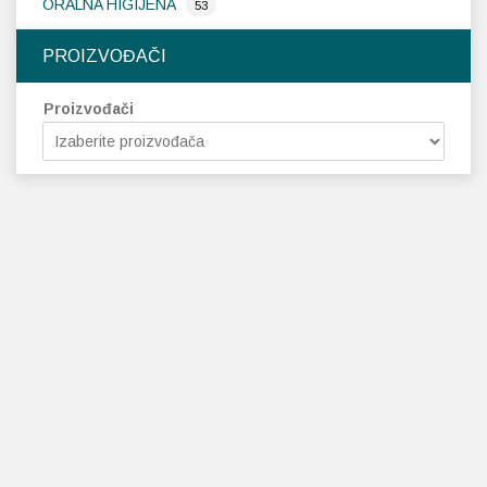
ORALNA HIGIJENA
53
PROIZVOĐAČI
Proizvođači