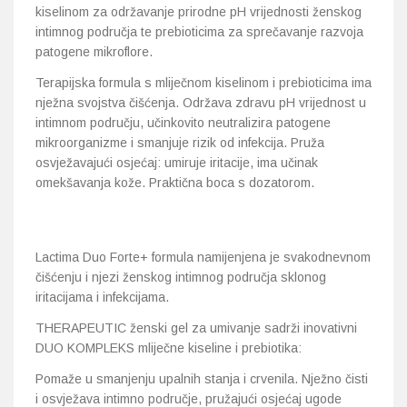
kiselinom za održavanje prirodne pH vrijednosti ženskog
intimnog područja te prebioticima za sprečavanje razvoja
patogene mikroflore.
Terapijska formula s mliječnom kiselinom i prebioticima ima
nježna svojstva čišćenja. Održava zdravu pH vrijednost u
intimnom području, učinkovito neutralizira patogene
mikroorganizme i smanjuje rizik od infekcija. Pruža
osvježavajući osjećaj: umiruje iritacije, ima učinak
omekšavanja kože. Praktična boca s dozatorom.
Lactima Duo Forte+ formula namijenjena je svakodnevnom
čišćenju i njezi ženskog intimnog područja sklonog
iritacijama i infekcijama.
THERAPEUTIC ženski gel za umivanje sadrži inovativni
DUO KOMPLEKS mliječne kiseline i prebiotika:
Pomaže u smanjenju upalnih stanja i crvenila. Nježno čisti
i osvježava intimno područje, pružajući osjećaj ugode