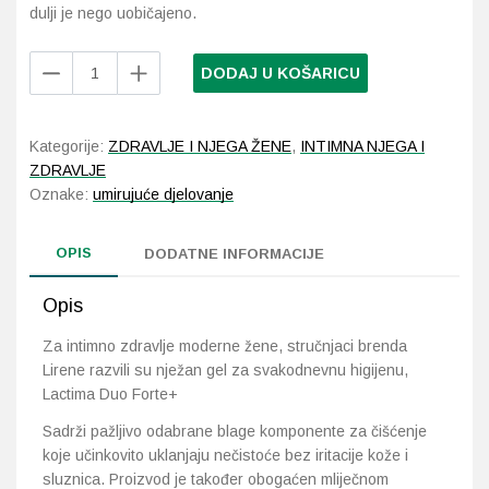
dulji je nego uobičajeno.
Probava, hemoroidi, pr
Lirene
DODAJ U KOŠARICU
Lactima
Srce i krvne žile, vene
Duo
Forte+
Kategorije:
ZDRAVLJE I NJEGA ŽENE
,
INTIMNA NJEGA I
Stres, nesanica, opušt
intimni
ZDRAVLJE
sapun
Oznake:
umirujuće djelovanje
300
Uho, grlo, nos
ml
OPIS
količina
DODATNE INFORMACIJE
Usta, usne, zubi
Opis
Za intimno zdravlje moderne žene, stručnjaci brenda
Lirene razvili su nježan gel za svakodnevnu higijenu,
Lactima Duo Forte+
Sadrži pažljivo odabrane blage komponente za čišćenje
koje učinkovito uklanjaju nečistoće bez iritacije kože i
sluznica. Proizvod je također obogaćen mliječnom