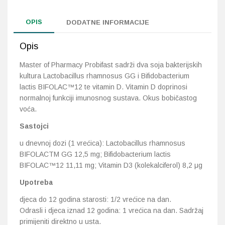
OPIS
DODATNE INFORMACIJE
Opis
Master of Pharmacy Probifast sadrži dva soja bakterijskih
kultura Lactobacillus rhamnosus GG i Bifidobacterium
lactis BIFOLAC™12 te vitamin D. Vitamin D doprinosi
normalnoj funkciji imunosnog sustava. Okus bobičastog
voća.
Sastojci
u dnevnoj dozi (1 vrećica): Lactobacillus rhamnosus
BIFOLACTM GG 12,5 mg; Bifidobacterium lactis
BIFOLAC™12 11,11 mg; Vitamin D3 (kolekalciferol) 8,2 μg
Upotreba
djeca do 12 godina starosti: 1/2 vrećice na dan.
Odrasli i djeca iznad 12 godina: 1 vrećica na dan. Sadržaj
primijeniti direktno u usta.