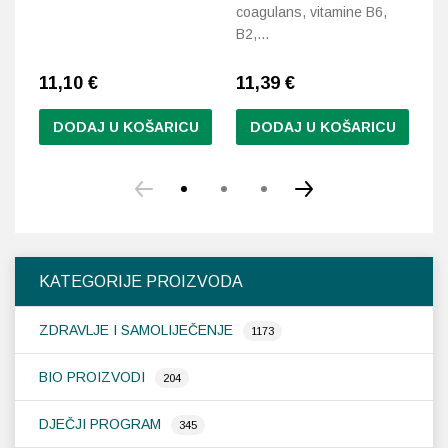
coagulans, vitamine B6,
na
B2,…
os
11,10
€
11,39
€
1
DODAJ U KOŠARICU
DODAJ U KOŠARICU
KATEGORIJE PROIZVODA
ZDRAVLJE I SAMOLIJEČENJE
1173
BIO PROIZVODI
204
DJEČJI PROGRAM
345