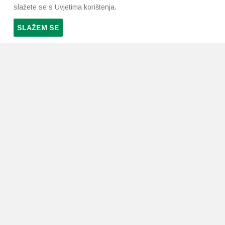
slažete se s Uvjetima korištenja.
SLAŽEM SE
PRETPLATI SE NA NAŠ NEWSLETTER
Prihvaćam
uvjete poslovanja
*
LJEKARNE PAVLIĆ
PODRŠKA