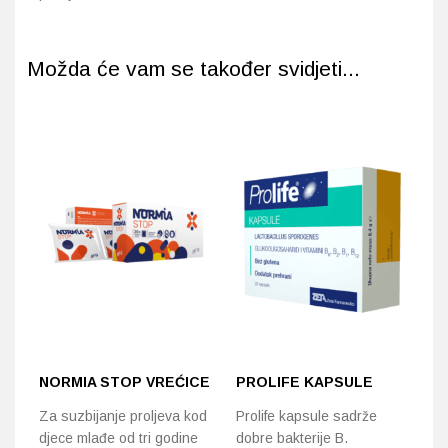
Možda će vam se također svidjeti...
NORMIA STOP VREĆICE
PROLIFE KAPSULE
P
K
Za suzbijanje proljeva kod
Prolife kapsule sadrže
djece mlađe od tri godine
dobre bakterije B.
Id