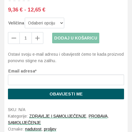
9,36 € - 12,65 €
Probava, hemoroidi, pr
Veličina
Srce i krvne žile, vene
Master
DODAJ U KOŠARICU
of
Stres, nesanica, opušt
Pharmacy
Ostavi svoju e-mail adresu i obavijestit ćemo te kada proizvod
Probifast
Uho, grlo, nos
ponovno stigne na zalihu.
vrećice
količina
Usta, usne, zubi
Email adresa*
OBAVIJESTI ME
SKU:
N/A
Kategorije:
ZDRAVLJE I SAMOLIJEČENJE
,
PROBAVA
,
SAMOLIJEČENJE
Oznake:
nadutost
,
proljev