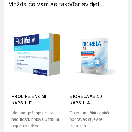
Možda će vam se također svidjeti...
PROLIFE ENZIMI
BIORELA AB 10
B
KAPSULE
KAPSULA
K
Idealno rješenje protiv
Dokazano štiti i potiče
Do
nadutosti, bolova u trbuhu i
oporavak crijevne
op
osjećaja težine…
mikroflore.
mi