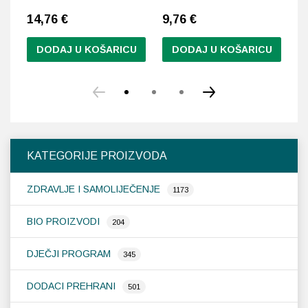
14,76
€
9,76
€
1
DODAJ U KOŠARICU
DODAJ U KOŠARICU
KATEGORIJE PROIZVODA
ZDRAVLJE I SAMOLIJEČENJE
1173
BIO PROIZVODI
204
DJEČJI PROGRAM
345
DODACI PREHRANI
501