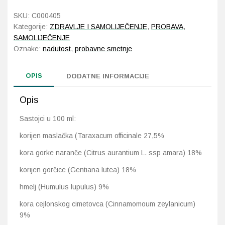
50
SKU:
C000405
ml
Probava, hemoroidi, pr
Kategorije:
ZDRAVLJE I SAMOLIJEČENJE
,
PROBAVA
,
količina
SAMOLIJEČENJE
Srce i krvne žile, vene
Oznake:
nadutost
,
probavne smetnje
Stres, nesanica, opušt
OPIS
DODATNE INFORMACIJE
Uho, grlo, nos
Opis
Sastojci u 100 ml:
Usta, usne, zubi
korijen maslačka (Taraxacum officinale 27,5%
kora gorke naranče (Citrus aurantium L. ssp amara) 18%
korijen gorčice (Gentiana lutea) 18%
hmelj (Humulus lupulus) 9%
kora cejlonskog cimetovca (Cinnamomoum zeylanicum)
9%