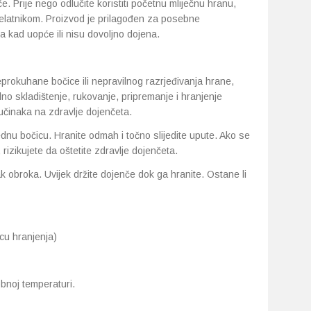
e. Prije nego odlučite koristiti početnu mliječnu hranu,
jelatnikom. Proizvod je prilagođen za posebne
 kad uopće ili nisu dovoljno dojena.
okuhane bočice ili nepravilnog razrjeđivanja hrane,
no skladištenje, rukovanje, pripremanje i hranjenje
učinaka na zdravlje dojenčeta.
dnu bočicu. Hranite odmah i točno slijedite upute. Ako se
izikujete da oštetite zdravlje dojenčeta.
 obroka. Uvijek držite dojenče dok ga hranite. Ostane li
icu hranjenja)
bnoj temperaturi.