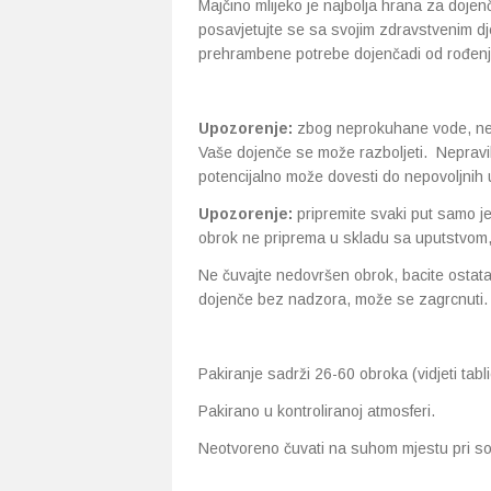
Majčino mlijeko je najbolja hrana za dojenč
posavjetujte se sa svojim zdravstvenim d
prehrambene potrebe dojenčadi od rođenja
Upozorenje:
zbog neprokuhane vode, nepr
Vaše dojenče se može razboljeti. Nepravil
potencijalno može dovesti do nepovoljnih 
Upozorenje:
pripremite svaki put samo je
obrok ne priprema u skladu sa uputstvom, r
Ne čuvajte nedovršen obrok, bacite ostatak
dojenče bez nadzora, može se zagrcnuti.
Pakiranje sadrži 26-60 obroka (vidjeti tabl
Pakirano u kontroliranoj atmosferi.
Neotvoreno čuvati na suhom mjestu pri so