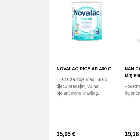
NOVALAC RICE AR 400 G
NAN C
MJ) 80
Hrana za dojenčad i malu
djecu preosjetljivu na
Početna
bjelančevine kravljeg…
dojenča
15,05
€
19,1