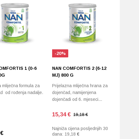
-20%
-20%
OMFORTIS 1 (0-6
NAN COMFORTIS 2 (6-12
NAN 2 
0G
MJ) 800 G
MLIJEK
(6-12 MJ
 mliječna formula za
Prijelazna mliječna hrana za
d od rođenja nadalje.
dojenčad, namijenjena
Supreme p
dojenčadi od 6. mjeseci…
hrana za
15,34
€
21,12
€
19,18 €
Najniža cijena posljednjih 30
Najniža c
8
€
dana:
19,18
€
dana:
26