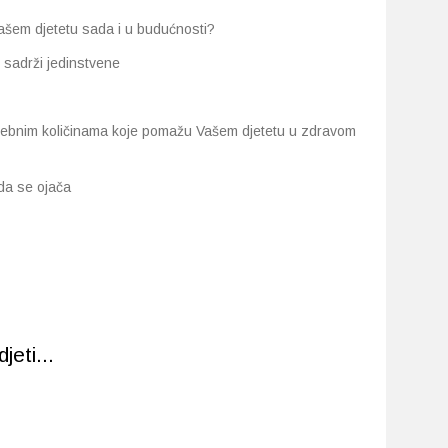
Vašem djetetu sada i u budućnosti?
i sadrži jedinstvene
trebnim količinama koje pomažu Vašem djetetu u zdravom
da se ojača
eti...