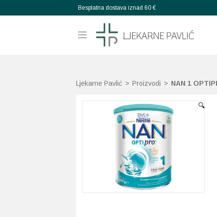
Besplatna dostava iznad 60 €
Ljekarne Pavlić
>
Proizvodi
>
NAN 1 OPTIPR
🔍