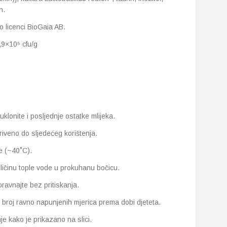
n.
o licenci BioGaia AB.
8,9×10⁵ cfu/g
klonite i posljednje ostatke mlijeka.
riveno do sljedećeg korištenja.
e (~40˚C).
 količinu tople vode u prokuhanu bočicu.
poravnajte bez pritiskanja.
an broj ravno napunjenih mjerica prema dobi djeteta.
je kako je prikazano na slici.