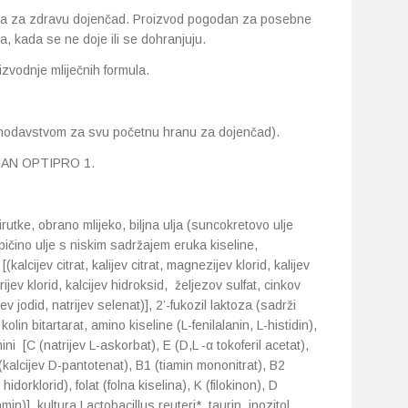
a za zdravu dojenčad. Proizvod pogodan za posebne
 kada se ne doje ili se dohranjuju.
zvodnje mliječnih formula.
nodavstvom za svu početnu hranu za dojenčad).
o NAN OPTIPRO 1.
utke, obrano mlijeko, biljna ulja (suncokretovo ulje
ičino ulje s niskim sadržajem eruka kiseline,
(kalcijev citrat, kalijev citrat, magnezijev klorid, kalijev
trijev klorid, kalcijev hidroksid, željezov sulfat, cinkov
ev jodid, natrijev selenat)], 2’-fukozil laktoza (sadrži
 kolin bitartarat, amino kiseline (L-fenilalanin, L-histidin),
ini [C (natrijev L-askorbat), E (D,L -α tokoferil acetat),
(kalcijev D-pantotenat), B1 (tiamin mononitrat), B2
 hidorklorid), folat (folna kiselina), K (filokinon), D
min)], kultura Lactobacillus reuteri*, taurin, inozitol,