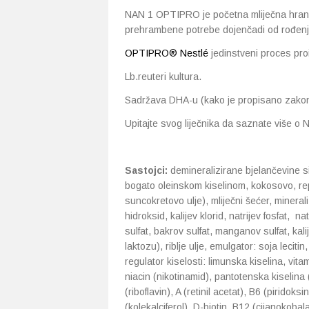
NAN 1 OPTIPRO je početna mliječna hran
prehrambene potrebe dojenčadi od rođenja,
OPTIPRO® Nestlé
jedinstveni proces proi
Lb.reuteri kultura.
Sadržava DHA-u (kako je propisano zako
Upitajte svog liječnika da saznate više 
Sastojci:
demineralizirane bjelančevine sir
bogato oleinskom kiselinom, kokosovo, rep
suncokretovo ulje), mliječni šećer, minerali [
hidroksid, kalijev klorid, natrijev fosfat, na
sulfat, bakrov sulfat, manganov sulfat, kalij
laktozu), riblje ulje, emulgator: soja lecitin,
regulator kiselosti: limunska kiselina, vitam
niacin (nikotinamid), pantotenska kiselina 
(riboflavin), A (retinil acetat), B6 (piridoksin
(kolekalciferol), D-biotin, B12 (cijanokobala