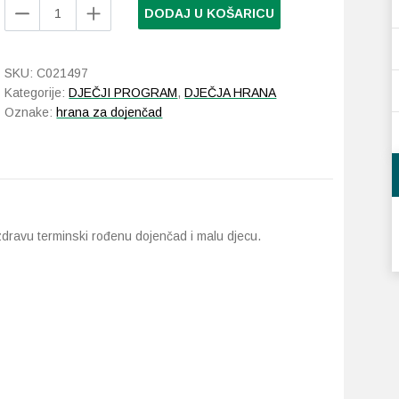
NAN
DODAJ U KOŠARICU
1
OPTIPRO
početna
SKU:
C021497
mliječna
Kategorije:
DJEČJI PROGRAM
,
DJEČJA HRANA
hrana
Oznake:
hrana za dojenčad
(0-
6mj)
800
g
količina
dravu terminski rođenu dojenčad i malu djecu.