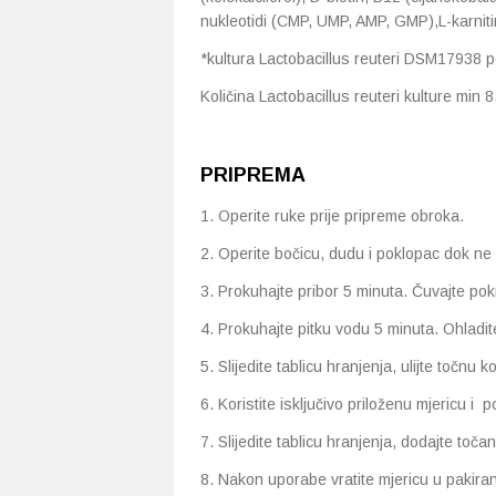
nukleotidi (CMP, UMP, AMP, GMP),L-karniti
*kultura Lactobacillus reuteri DSM17938 p
Količina Lactobacillus reuteri kulture min 
PRIPREMA
1. Operite ruke prije pripreme obroka.
2. Operite bočicu, dudu i poklopac dok ne u
3. Prokuhajte pribor 5 minuta. Čuvajte pok
4. Prokuhajte pitku vodu 5 minuta. Ohladit
5. Slijedite tablicu hranjenja, ulijte točnu
6. Koristite isključivo priloženu mjericu i 
7. Slijedite tablicu hranjenja, dodajte toč
8. Nakon uporabe vratite mjericu u pakiran