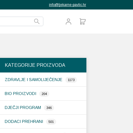
info@ljekarne-pavlic.hr
KATEGORIJE PROIZVODA
ZDRAVLJE I SAMOLIJEČENJE
1173
BIO PROIZVODI
204
DJEČJI PROGRAM
346
DODACI PREHRANI
501