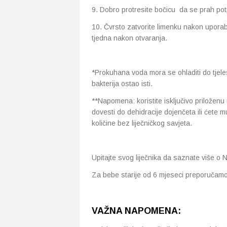
9. Dobro protresite bočicu da se prah pot
10. Čvrsto zatvorite limenku nakon uporab
tjedna nakon otvaranja.
*Prokuhana voda mora se ohladiti do tjele
bakterija ostao isti.
**Napomena: koristite isključivo priložen
dovesti do dehidracije dojenčeta ili ćete 
količine bez liječničkog savjeta.
Upitajte svog liječnika da saznate više 
Za bebe starije od 6 mjeseci preporučam
VAŽNA NAPOMENA: