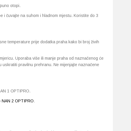
puno otopi.
e i čuvajte na suhom i hladnom mjestu. Koristite do 3
sne temperature prije dodatka praha kako bi broj živih
u mjericu. Uporaba više ili manje praha od naznačenog će
mu uskratiti pravilnu prehranu. Ne mijenjajte naznačene
o NAN 1 OPTIPRO.
o
NAN 2 OPTIPRO
.