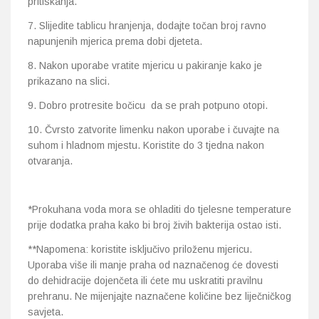
pritiskanja.
7. Slijedite tablicu hranjenja, dodajte točan broj ravno
napunjenih mjerica prema dobi djeteta.
8. Nakon uporabe vratite mjericu u pakiranje kako je
prikazano na slici.
9. Dobro protresite bočicu da se prah potpuno otopi.
10. Čvrsto zatvorite limenku nakon uporabe i čuvajte na
suhom i hladnom mjestu. Koristite do 3 tjedna nakon
otvaranja.
*Prokuhana voda mora se ohladiti do tjelesne temperature
prije dodatka praha kako bi broj živih bakterija ostao isti.
**Napomena: koristite isključivo priloženu mjericu.
Uporaba više ili manje praha od naznačenog će dovesti
do dehidracije dojenčeta ili ćete mu uskratiti pravilnu
prehranu. Ne mijenjajte naznačene količine bez liječničkog
savjeta.