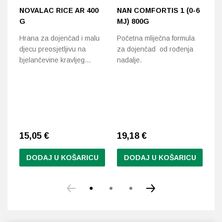
NOVALAC RICE AR 400
NAN COMFORTIS 1 (0-6
N
G
MJ) 800G
12
Hrana za dojenčad i malu
Početna mliječna formula
Pr
djecu preosjetljivu na
za dojenčad od rođenja
za
bjelančevine kravljeg…
nadalje.
do
1
Na
15,05
€
19,18
€
30
DODAJ U KOŠARICU
DODAJ U KOŠARICU