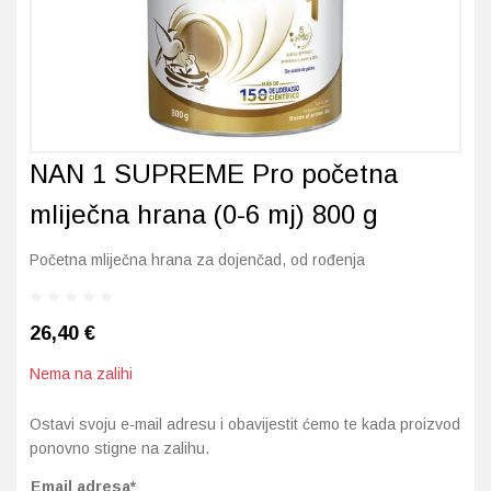
Imunitet
Magnezij
Vitamin H - Biotin
Maska i piling
Dermatitis, iritacije, s
Profesionalna njega k
Ostalo
Jetra
Selen
Vitamin K
Masna koža i akne
Higijena tijela
Otopine za leće
Kosa, koža i nokti
Željezo
Vitamini za djecu
Njega i hidratacija
Njega ruku
Steznici, ortoze
NAN 1 SUPREME Pro početna
Kosti, zglobovi, mišići
Njega oko očiju
Njega stopala
Tlakomjeri
mliječna hrana (0-6 mj) 800 g
Mokraćni sustav
Njega usana
Njega tijela
Toplomjeri
Početna mliječna hrana za dojenčad, od rođenja
Mršavljenje
Njega za muškarce
26,40
€
Oči
Osjetljiva koža, crvenil
Nema na zalihi
Opće stanje organizma
Oštećena koža, rane
Ostavi svoju e-mail adresu i obavijestit ćemo te kada proizvod
Opekline, rane, ožiljci
Suha koža
ponovno stigne na zalihu.
Email adresa*
Pamćenje i koncentraci
Umorna koža i bez sjaj