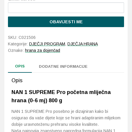
Probava, hemoroidi, pr
OBAVIJESTI ME
Srce i krvne žile, vene
SKU:
C021506
Stres, nesanica, opušt
Kategorije:
DJEČJI PROGRAM
,
DJEČJA HRANA
Oznake:
hrana za dojenčad
Uho, grlo, nos
OPIS
DODATNE INFORMACIJE
Usta, usne, zubi
Opis
NAN 1 SUPREME Pro početna mliječna
hrana (0-6 mj) 800 g
NAN 1 SUPREME Pro posebno je dizajniran kako bi
osigurao da vaše dijete koje se hrani adaptiranim mlijekom
dobije uravnoteženu prehranu visoke kvalitete.
Naša najnovija znanstveno napredna formulacija NAN 1