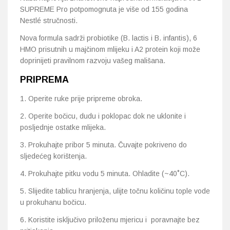
SUPREME Pro potpomognuta je više od 155 godina
Nestlé stručnosti.
Nova formula sadrži probiotike (B. lactis i B. infantis), 6
HMO prisutnih u majčinom mlijeku i A2 protein koji može
doprinijeti pravilnom razvoju vašeg mališana.
PRIPREMA
1. Operite ruke prije pripreme obroka.
2. Operite bočicu, dudu i poklopac dok ne uklonite i
posljednje ostatke mlijeka.
3. Prokuhajte pribor 5 minuta. Čuvajte pokriveno do
sljedećeg korištenja.
4. Prokuhajte pitku vodu 5 minuta. Ohladite (~40˚C).
5. Slijedite tablicu hranjenja, ulijte točnu količinu tople vode
u prokuhanu bočicu.
6. Koristite isključivo priloženu mjericu i poravnajte bez