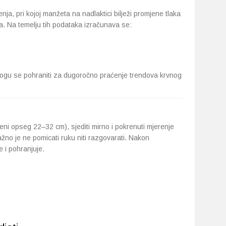
nja, pri kojoj manžeta na nadlaktici bilježi promjene tlaka
ja. Na temelju tih podataka izračunava se:
mogu se pohraniti za dugoročno praćenje trendova krvnog
eni opseg 22–32 cm), sjediti mirno i pokrenuti mjerenje
ažno je ne pomicati ruku niti razgovarati. Nakon
e i pohranjuje.