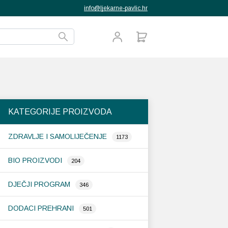
info@ljekarne-pavlic.hr
KATEGORIJE PROIZVODA
ZDRAVLJE I SAMOLIJEČENJE
1173
BIO PROIZVODI
204
DJEČJI PROGRAM
346
DODACI PREHRANI
501