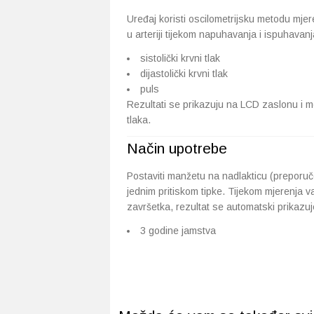
Uređaj koristi oscilometrijsku metodu mjere
u arteriji tijekom napuhavanja i ispuhavan
sistolički krvni tlak
dijastolički krvni tlak
puls
Rezultati se prikazuju na LCD zaslonu i 
tlaka.
Način upotrebe
Postaviti manžetu na nadlakticu (preporuč
jednim pritiskom tipke. Tijekom mjerenja v
završetka, rezultat se automatski prikazuj
3 godine jamstva