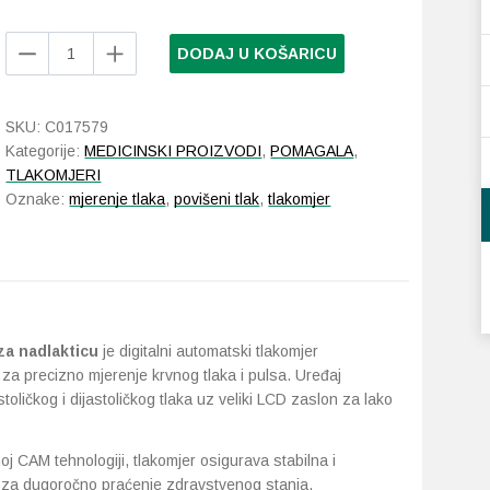
NANO
DODAJ U KOŠARICU
Black
Line
Evolution
SKU:
C017579
tlakomjer
Kategorije:
MEDICINSKI PROIZVODI
,
POMAGALA
,
za
TLAKOMJERI
nadlakticu
Oznake:
mjerenje tlaka
,
povišeni tlak
,
tlakomjer
količina
za nadlakticu
je digitalni automatski tlakomjer
 za precizno mjerenje krvnog tlaka i pulsa. Uređaj
oličkog i dijastoličkog tlaka uz veliki LCD zaslon za lako
oj CAM tehnologiji, tlakomjer osigurava stabilna i
 za dugoročno praćenje zdravstvenog stanja.