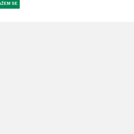
AŽEM SE
NI PLAĆANJA