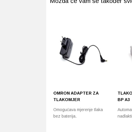
Možda će vam se također svidj
OMRON ADAPTER ZA
TLAKO
TLAKOMJER
BP A3
Omogućava mjerenje tlaka
Automat
bez baterija.
nadlakt