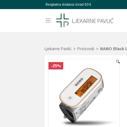
Besplatna dostava iznad 60 €
Ljekarne Pavlić
>
Proizvodi
>
NANO Black L
🔍
-25%
-25%
-25%