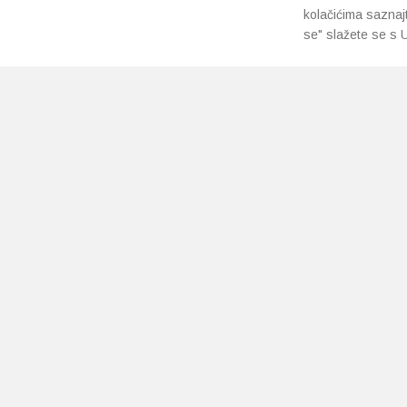
kolačićima saznaj
se" slažete se s U
PRETPLATI SE NA NAŠ NEWSLETTER
Prihvaćam
uvjete poslovanja
*