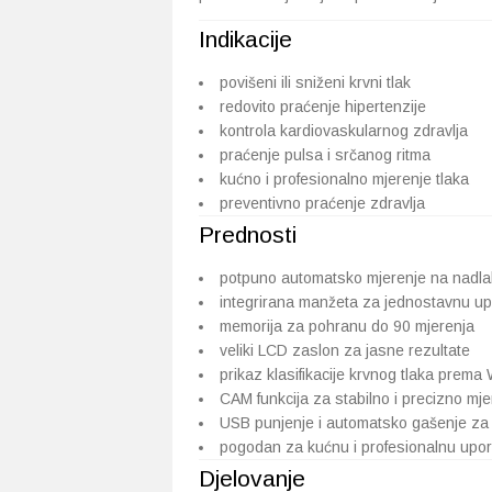
Indikacije
povišeni ili sniženi krvni tlak
redovito praćenje hipertenzije
kontrola kardiovaskularnog zdravlja
praćenje pulsa i srčanog ritma
kućno i profesionalno mjerenje tlaka
preventivno praćenje zdravlja
Prednosti
potpuno automatsko mjerenje na nadlak
integrirana manžeta za jednostavnu u
memorija za pohranu do 90 mjerenja
veliki LCD zaslon za jasne rezultate
prikaz klasifikacije krvnog tlaka pre
CAM funkcija za stabilno i precizno mje
USB punjenje i automatsko gašenje za 
pogodan za kućnu i profesionalnu upo
Djelovanje