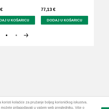
3
€
77,13
€
64,95
€
DAJ U KOŠARICU
DODAJ U KOŠARICU
DODA
koristi kolačiće za pružanje boljeg korisničkog iskustva.
 možete prilagođavati u vašem web pregledniku. Više o