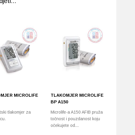
eti...
MJER MICROLIFE
TLAKOMJER MICROLIFE
NANO V
BP A150
TLAKOM
NADLAK
ski tlakomjer za
Microlife-a A150 AFIB pruža
GOVORN
icu.
točnost i pouzdanost koju
očekujete od…
Tlakomjer
govornom