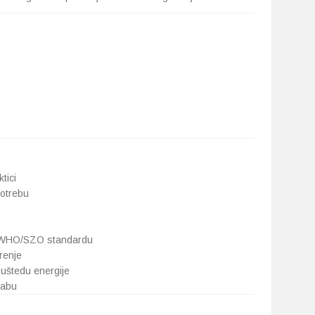
tici
potrebu
ma WHO/SZO standardu
renje
uštedu energije
rabu