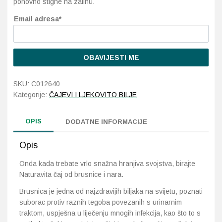
ponovno stigne na zalihu.
Email adresa*
Probava, hemoroidi, pr
Srce i krvne žile, vene
OBAVIJESTI ME
Stres, nesanica, opušt
SKU:
C012640
Kategorije:
ČAJEVI I LJEKOVITO BILJE
Uho, grlo, nos
Usta, usne, zubi
OPIS
DODATNE INFORMACIJE
Opis
Onda kada trebate vrlo snažna hranjiva svojstva, birajte
Naturavita čaj od brusnice i nara.
Brusnica je jedna od najzdravijih biljaka na svijetu, poznati
suborac protiv raznih tegoba povezanih s urinarnim
traktom, uspješna u liječenju mnogih infekcija, kao što to s