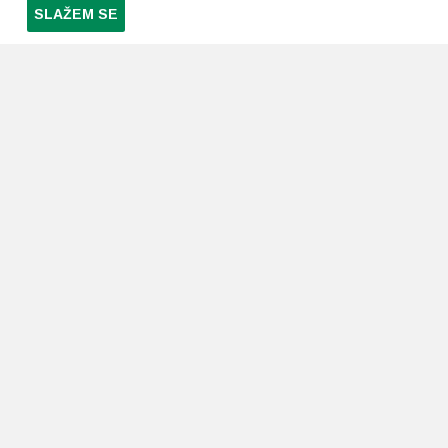
SLAŽEM SE
PRETPLATI SE NA NAŠ NEWSLETTER
Prihvaćam
uvjete poslovanja
*
LJEKARNE PAVLIĆ
PODRŠKA
O nama
Uvjeti i pravila