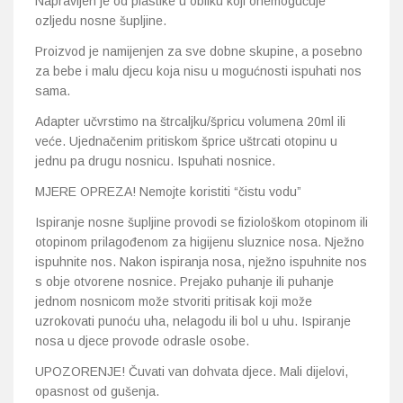
Napravljen je od plastike u obliku koji onemogućuje
ozljedu nosne šupljine.
Proizvod je namijenjen za sve dobne skupine, a posebno
za bebe i malu djecu koja nisu u mogućnosti ispuhati nos
sama.
Adapter učvrstimo na štrcaljku/špricu volumena 20ml ili
veće. Ujednačenim pritiskom šprice uštrcati otopinu u
jednu pa drugu nosnicu. Ispuhati nosnice.
MJERE OPREZA! Nemojte koristiti “čistu vodu”
Ispiranje nosne šupljine provodi se fiziološkom otopinom ili
otopinom prilagođenom za higijenu sluznice nosa. Nježno
ispuhnite nos. Nakon ispiranja nosa, nježno ispuhnite nos
s obje otvorene nosnice. Prejako puhanje ili puhanje
jednom nosnicom može stvoriti pritisak koji može
uzrokovati punoću uha, nelagodu ili bol u uhu. Ispiranje
nosa u djece provode odrasle osobe.
UPOZORENJE! Čuvati van dohvata djece. Mali dijelovi,
opasnost od gušenja.