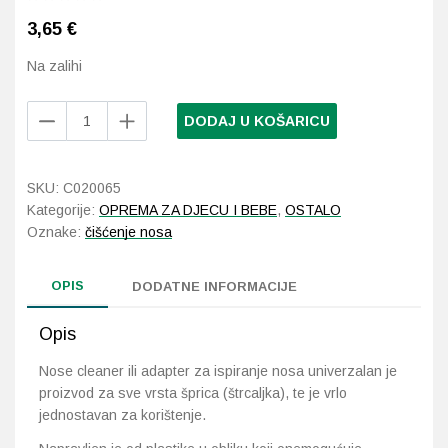
3,65
€
Probava, hemoroidi, pr
Na zalihi
Srce i krvne žile, vene
Nose
DODAJ U KOŠARICU
Cleaner
Stres, nesanica, opušt
Adapter
za
SKU:
C020065
Uho, grlo, nos
ispiranje
Kategorije:
OPREMA ZA DJECU I BEBE
,
OSTALO
nosa
Oznake:
čišćenje nosa
Usta, usne, zubi
količina
OPIS
DODATNE INFORMACIJE
Opis
Nose cleaner ili adapter za ispiranje nosa univerzalan je
proizvod za sve vrsta šprica (štrcaljka), te je vrlo
jednostavan za korištenje.