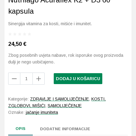
kapsula
Probava, hemoroidi, pr
Sinergija vitamina za kosti, mišiće i imunitet.
Srce i krvne žile, vene
24,50
€
Stres, nesanica, opušt
Zbog posebnih uvjeta nabave, rok isporuke ovog proizvoda
Uho, grlo, nos
dulji je nego uobičajeno.
Usta, usne, zubi
Nutrilago
DODAJ U KOŠARICU
Acuraflex
K2
+
Kategorije:
ZDRAVLJE I SAMOLIJEČENJE
,
KOSTI,
D3
ZGLOBOVI, MIŠIĆI
,
SAMOLIJEČENJE
60
Oznake:
jačanje imuniteta
kapsula
količina
OPIS
DODATNE INFORMACIJE