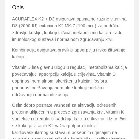
Opis
ACURAFLEX K2 + D3 osigurava optimalne razine vitamina
D3 (2000 IU) i vitamina K2 MK-7 (100 mcg) za podršku
zdravlju kostiju, funkciji mišića, metabolizmu kalcija, radu
imunološkog sustava i normalnom zgrušavanju krvi.
Kombinacija osigurava pravilnu apsorpciju i iskorištavanje
kalcija.
Vitamin D ima glavnu ulogu u regulaciji metabolizma kalcija
povećavajući apsorpciju kalcija u crijevima. Vitamin D
doprinosi normalnom iskorištenju kalcija i fosfora,
pridonosi održavanju normalne funkcije mišića i
održavanju normalnih kostiju.
Osim dobro poznate važnosti za aktivaciju određenih
proteina uključenih u procese zgrušavanja krvi, vitamin K
sudjeluje i u regulaciji sadržaja kalcija u tkivima. Uz to, čini
se kako je vitamin K2 važna potpora funkciji
kardiovaskularnog sustava, s posebnim utjecajem na