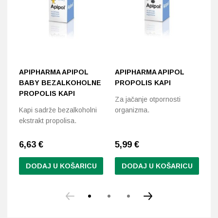
APIPHARMA APIPOL
APIPHARMA APIPOL
A
BABY BEZALKOHOLNE
PROPOLIS KAPI
K
PROPOLIS KAPI
Za jačanje otpornosti
Si
Kapi sadrže bezalkoholni
organizma.
na
ekstrakt propolisa.
od
6,63
€
5,99
€
8
DODAJ U KOŠARICU
DODAJ U KOŠARICU