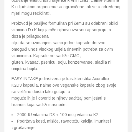
očuvanje elastičnosti stijenke krvnih žila1. Zalihe vitamina
K u ljudskom organizmu su ograničene, ali se u određenoj
mjeri mogu reciklirati.
Proizvod je pažljivo formuliran pri čemu su odabrani oblici
vitamina D i K koji jamče njihovu izvrsnu apsorpciju, a
doza je prilagođena
cilju da se uzimanjem samo jedne kapsule dnevno
omogući unos visokog udjela dnevnih potreba za ovim
vitaminima. Kapsule ne sadrže GMO,
gluten, kvasac, pšenicu, soju, konzervanse, sladila ni
umjetna bojila.
EASY INTAKE jedinstvena je karakteristika Acuraflex
K2D3 kapsula, naime ove veganske kapsule zbog svoje
se veličine doista lako gutaju, a
moguće ih je i otvoriti te njihov sadržaj pomiješati s
hranom koja sadrži masnoće.
2000 IU vitamina D3 + 100 mcg vitamina K2
Podržava kosti, mišiće, ravnotežu kalcija, imunitet i
zgrušavanje