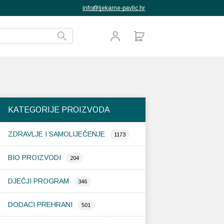
info@ljekarne-pavlic.hr
KATEGORIJE PROIZVODA
ZDRAVLJE I SAMOLIJEČENJE
1173
BIO PROIZVODI
204
DJEČJI PROGRAM
346
DODACI PREHRANI
501