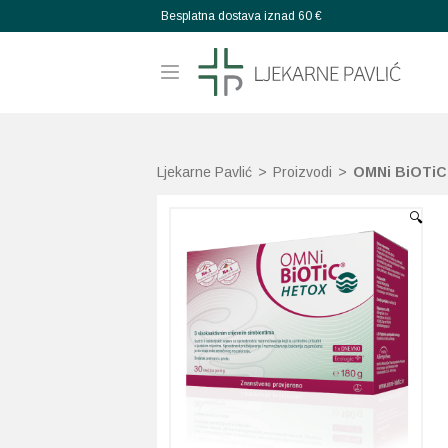
Besplatna dostava iznad 60 €
Ljekarne Pavlić
>
Proizvodi
>
OMNi BiOTiC 
🔍