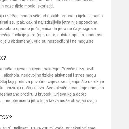
ih naše tijelo moglo iskoristiti.
nju izdržati mnogo više od ostalih organa u tijelu. U samo
ati se. Ipak, čak ni najizdržljivija jetra nije sposobna
posebno opasno je činjenica da jetra ne šalje signale
mećaja funkcije jetre (npr. umor, gubitak apetita, nadutost,
 dijelu abdomena), vrlo su nespecifični i ne mogu se
X
?
a naša crijeva i crijevne bakterije. Previše nezdravih
i alkohola, nedovoljno fizičke aktivnosti i stres mogu
 Sloj koji prekriva površinu crijeva se mijenja, što uzrokuje
 koloniziraju naša crijeva. Sve toksične tvari koje unosimo
 nesmetano prodiru u krvotok. Crijeva koja dobro
 i neopterećenu jetru koja takva može obavljati svoju
TOX
?
6 g) umiješati u 100-200 ml vode, pričekati vrijeme