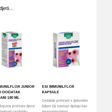
eti...
MMUNILFLOR JUNIOR
ESI IMMUNILFLOR
LACTOG
I DODATAK
KAPSULE
KAPSUL
ANI 180 ML
Dodatak prehrani s ljekovitim
Lactogyn 
opuna prehrani djece
biljem čiji sastojci djeluju kao
s bakteri
hladnom razdoblju
imunostimulatori,…
Lactobaci