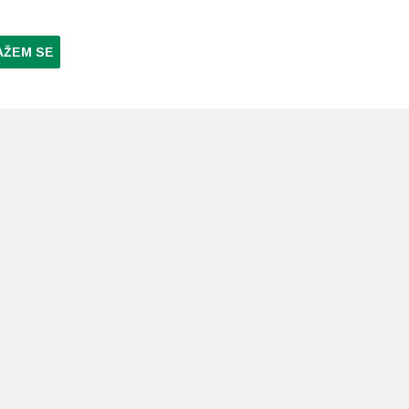
AŽEM SE
NI PLAĆANJA