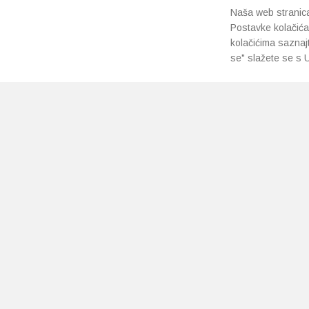
Naša web stranica 
Postavke kolačića
kolačićima saznaj
se" slažete se s U
PRETPLATI SE NA NAŠ NEWSLETTER
Prihvaćam
uvjete poslovanja
*