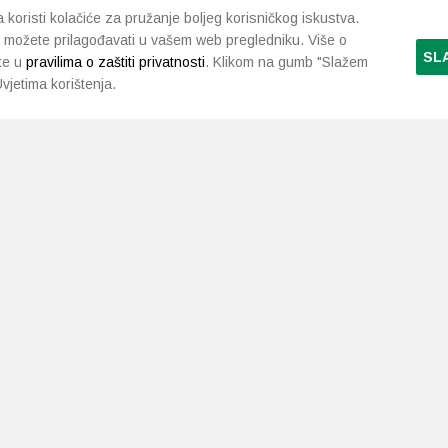
koristi kolačiće za pružanje boljeg korisničkog iskustva.
 možete prilagođavati u vašem web pregledniku. Više o
SL
te u
pravilima o zaštiti privatnosti
. Klikom na gumb "Slažem
vjetima korištenja.
LJEKARNE PAVLIĆ
PODRŠKA
NAČI
O nama
Uvjeti i pravila
Gdje smo
Dostava i isporuka
Kontakt
Raskid ugovora