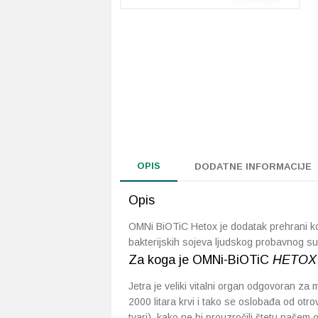
OPIS
DODATNE INFORMACIJE
Opis
OMNi BiOTiC Hetox je dodatak prehrani koji
bakterijskih sojeva ljudskog probavnog 
Za koga je OMNi-BiOTiC
HETOX
Jetra je veliki vitalni organ odgovoran za m
2000 litara krvi i tako se oslobađa od otrov
tvari), kako ne bi prouzročili štetu našem