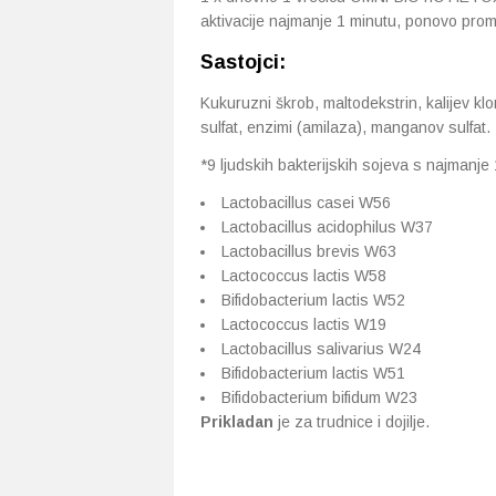
aktivacije najmanje 1 minutu, ponovo promi
Sastojci:
Kukuruzni škrob, maltodekstrin, kalijev klori
sulfat, enzimi (amilaza), manganov sulfat.
*9 ljudskih bakterijskih sojeva s najmanje 15
Lactobacillus casei W56
Lactobacillus acidophilus W37
Lactobacillus brevis W63
Lactococcus lactis W58
Bifidobacterium lactis W52
Lactococcus lactis W19
Lactobacillus salivarius W24
Bifidobacterium lactis W51
Bifidobacterium bifidum W23
Prikladan
je za trudnice i dojilje.