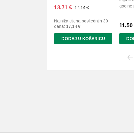
godine
13,71
€
17,14 €
Najniža cijena posljednjih 30
11,50
dana:
17,14
€
DODAJ U KOŠARICU
DO