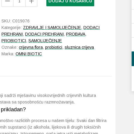
DODAJ U KOŠARICU
BiOTiC
Hetox
vrećice
SKU:
C019076
30
Kategorije:
ZDRAVLJE I SAMOLIJEČENJE
,
DODACI
x
PREHRANI
,
DODACI PREHRANI
,
PROBAVA
,
6
PROBIOTICI
,
SAMOLIJEČENJE
g
Oznake:
crijevna flora
,
probiotici
,
sluznica crijeva
količina
Marka:
OMNI BIOTIC
 sadrži mješavinu visokovrijednih crijevnih kultura
sustava sa sposobnošću razmnožavanja.
prikladan?
noštvo različitih procesa u našem tijelu: Svaki dan filtrira
nih supstanci (iz alkohola, lijekova ili drugih toksičnih
 organizmu. Istovremeno, naša jetra vrši metabolizam