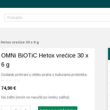
Hetox vrećice 30 x 6 g
OMNi BiOTiC Hetox vrećice 30 x
6 g
Dodatak prehrani u obliku praha s kulturama probiotika
74,90
€
Na zalihi (može se naručiti po isteku zaliha)
OMNi