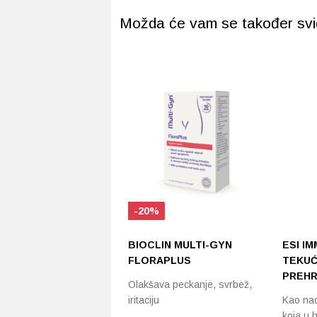
Možda će vam se također svidj
-20%
BIOCLIN MULTI-GYN
ESI I
FLORAPLUS
TEKUĆ
PREHR
Olakšava peckanje, svrbež,
iritaciju
Kao nad
koja u 