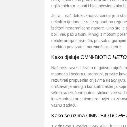
ugljikohidrata, masti i bjelančevina kako bi 
Jetra – naš detoksikacijski centar je u sta
nekoliko tjedana jetra je sposobna regenerir
izdržati neograničene napore. Ono što je 
boli, već pati u tišini. Mnogi simptomi pore
netolerancija masnoća, pritisak u gornjem
direktno povezati s poremećajima jetre.
Kako djeluje OMNi-BiOTiC
HETO
Naš nezdravi stil života negativno utječe n
masnoća i šećera u prehrani, previše kave 
rezultirati propusnim crijevima (leaky gut).
uništavanje mnogih korisnih bakterija koje
više nisu izlučene putem stolice, već sad
funkcioniraju su važan preduvjet za zdravu
važnu zadaću.
Kako se uzima OMNi-BiOTiC
HE
1 x dnevno 1 vrećicu OMNi-BiOTiC HETOX (