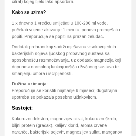
citrat) kojeg tijelo lako apsorbira.
Kako se uzima?
1 x dnevno 1 vrećicu umiješati u 100-200 ml vode,
pričekati vrijeme aktivacije 1 minutu, ponovo promiješati i
popiti. Preporučuje se popiti na prazan želudac.
Dodatak prehrani koji sadrži mješavinu visokovrijednih
bakterijskih sojeva ljudskog probavnog sustava sa
sposobnošću razmnožavanja, uz dodatak magnezija koji
doprinosi normalnoj funkciji mišića i živčanog sustava te
smanjenju umora i iscrpljenosti.
Dužina uzimanja:
Preporučuje se koristiti najmanje 6 mjeseci; dugotrajna
upotreba se pokazala posebno učinkovitom.
Sastojci:
Kukuruzni dekstrin, magnezijev citrat, kukuruzni škrob,
biljni protein (grašak), kalijev klorid, aroma crvene
naranče, bakterijski sojevi*, magnezijev sulfat, manganov