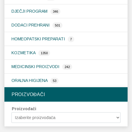
pr
DJEČJI PROGRAM
346
DODACI PREHRANI
501
HOMEOPATSKI PREPARATI
7
KOZMETIKA
1350
MEDICINSKI PROIZVODI
242
ORALNA HIGIJENA
53
PROIZVOĐAČI
Proizvođači