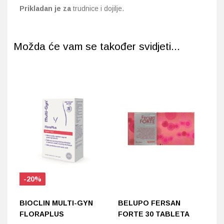
Prikladan je za
trudnice i dojilje.
Možda će vam se također svidjeti...
-20%
BIOCLIN MULTI-GYN
BELUPO FERSAN
D
FLORAPLUS
FORTE 30 TABLETA
C