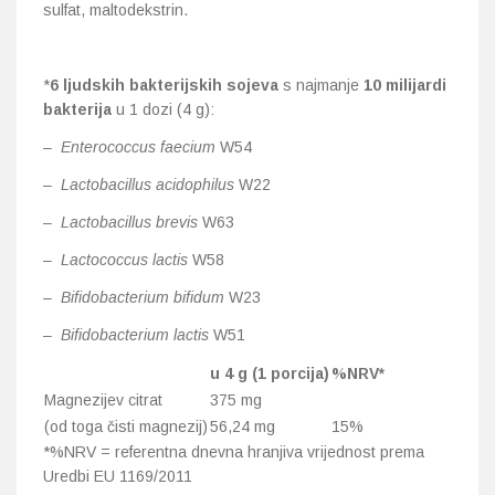
sulfat, maltodekstrin.
*
6 ljudskih bakterijskih sojeva
s najmanje
10 milijardi
bakterija
u 1 dozi (4 g):
– Enterococcus faecium
W54
– Lactobacillus acidophilus
W22
– Lactobacillus brevis
W63
– Lactococcus lactis
W58
– Bifidobacterium bifidum
W23
– Bifidobacterium lactis
W51
u 4 g (1 porcija)
%NRV*
Magnezijev citrat
375 mg
(od toga čisti magnezij)
56,24 mg
15%
*%NRV = referentna dnevna hranjiva vrijednost prema
Uredbi EU 1169/2011