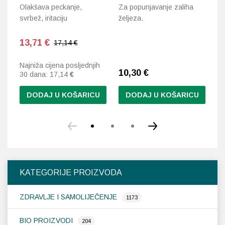
Olakšava peckanje,
Za popunjavanje zaliha
Vi
svrbež, iritaciju
željeza.
do
k
en
13,71
€
17,14 €
Najniža cijena posljednjih
10,30
€
1
30 dana:
17,14
€
DODAJ U KOŠARICU
DODAJ U KOŠARICU
Ov
pr
im
vi
var
Op
KATEGORIJE PROIZVODA
se
m
ZDRAVLJE I SAMOLIJEČENJE
od
1173
na
st
BIO PROIZVODI
204