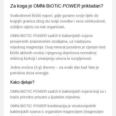
Za koga je OMNi-BiOTiC
POWER
prikladan?
Svakodnevni fizički napori, gdje guramo svoje tijelo do
krajnjih granica zbog što bolje izvedbe i veće učinkovitosti,
ozbiljno utječu na naš organizam.
OMNi-BiOTiC
POWER
sadrži 6 bakterijskih sojeva
provjerenih znanstvenim studijama, uz nadopunu
vrijednog magnezija: Ovaj mineral posebno je cijenjen kod
fizički aktivnih osoba i njegovog doprinosa normalnoj
mišićnoj funkciji i smanjenju umora te iscrpljenosti.
Jedna vrećica (4 g) dnevno – za svaki dan kad Vam je
potrebna doza energije.
Kako djeluje?
OMNi-BiOTiC
POWER
sadrži 6 bakterijskih sojeva koji su i
inače prirodno prisutni u ljudskim crijevima.
OMNi-BiOTiC
POWER
kombinacija je visokovrijednih
bakterijskih sojeva s organskim magnezijem (magnezijev