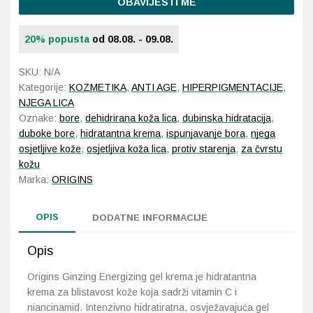
OBAVIJESTI ME
20% popusta
od 08.08. - 09.08.
SKU:
N/A
Kategorije:
KOZMETIKA
,
ANTI AGE
,
HIPERPIGMENTACIJE
,
NJEGA LICA
Oznake:
bore
,
dehidrirana koža lica
,
dubinska hidratacija
,
duboke bore
,
hidratantna krema
,
ispunjavanje bora
,
njega
osjetljive kože
,
osjetljiva koža lica
,
protiv starenja
,
za čvrstu
kožu
Marka:
ORIGINS
OPIS
DODATNE INFORMACIJE
Opis
Origins Ginzing Energizing gel krema je hidratantna
krema za blistavost kože koja sadrži vitamin C i
niancinamid. Intenzivno hidratiratna, osvježavajuća gel