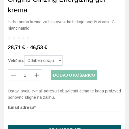
krema
Probava, hemoroidi, pr
Hidratantna krema za blistavost kože koja sadrži vitamin C i
Srce i krvne žile, vene
niancinamid.
Stres, nesanica, opušt
28,71 € - 46,53 €
Uho, grlo, nos
Veličina
Usta, usne, zubi
Origins
DODAJ U KOŠARICU
Ginzing
Energizing
Ostavi svoju e-mail adresu i obavijestit ćemo te kada proizvod
gel
ponovno stigne na zalihu.
krema
količina
Email adresa*