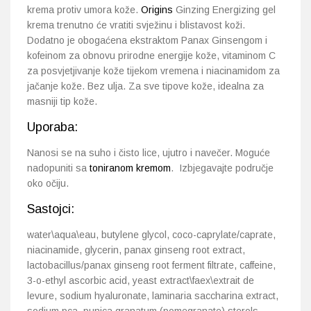
krema protiv umora kože.
Origins
Ginzing Energizing gel
krema trenutno će vratiti svježinu i blistavost koži.
Dodatno je obogaćena ekstraktom Panax Ginsengom i
kofeinom za obnovu prirodne energije kože, vitaminom C
za posvjetjivanje kože tijekom vremena i niacinamidom za
jačanje kože. Bez ulja. Za sve tipove kože, idealna za
masniji tip kože.
Uporaba:
Nanosi se na suho i čisto lice, ujutro i navečer. Moguće
nadopuniti sa
toniranom kremom
. Izbjegavajte područje
oko očiju.
Sastojci:
water\aqua\eau, butylene glycol, coco-caprylate/caprate,
niacinamide, glycerin, panax ginseng root extract,
lactobacillus/panax ginseng root ferment filtrate, caffeine,
3-o-ethyl ascorbic acid, yeast extract\faex\extrait de
levure, sodium hyaluronate, laminaria saccharina extract,