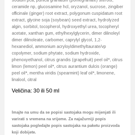
sodium pca, punica granatum (pomegranate) sterols,
ceramide np, glucosamine hcl, oryzanol, sucrose, zingiber
officinale (ginger) root extract, polygonum cuspidatum root
extract, glycine soja (soybean) seed extract, hydrolyzed
algin, sorbitol, tocopherol, hydroxyethyl urea, tocopheryl
acetate, xanthan gum, ethylhexylglycerin, dimer dilinoleyl
dimer dilinoleate, carbomer, caprylyl glycol, 1,2-
hexanediol, ammonium acryloyldimethyltaurate/vp
copolymer, sodium phytate, sodium hydroxide,
phenoxyethanol, citrus grandis (grapefruit) peel oil*, citrus
limon (lemon) peel oil*, citrus aurantium dulcis (orange)
peel oil*, mentha viridis (spearmint) leaf oil*, limonene,
linalool, citral
Veličina: 30 ili 50 ml
Imajte na umu da se popisi sastojaka mogu mijenjati ili
varirati s vremena na vrijeme. Za najažurniji popis
sastojaka pogledajte popis sastojaka na paketu proizvoda
koji dobijete.