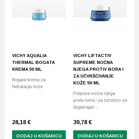
VICHY AQUALIA
VICHY LIFTACTIV
A
THERMAL BOGATA
SUPREME NOĆNA
R
KREMA 50 ML
NJEGA PROTIV BORA I
K
ZA UČVRŠĆIVANJE
Bogata krema za
Kr
KOŽE 50 ML
hidrataciju kože
ko
Potpuna noćna njega
em
protiv bora i za čvrstoću za
dugotrajan…
28,18
€
39,78
€
3
DODAJ U KOŠARICU
DODAJ U KOŠARICU