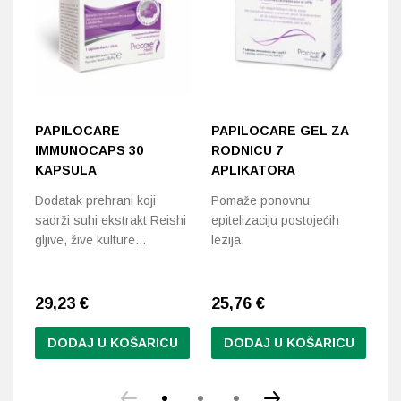
PAPILOCARE
PAPILOCARE GEL ZA
L
IMMUNOCAPS 30
RODNICU 7
K
KAPSULA
APLIKATORA
La
Dodatak prehrani koji
Pomaže ponovnu
pr
sadrži suhi ekstrakt Reishi
epitelizaciju postojećih
ku
gljive, žive kulture…
lezija.
r
29,23
€
25,76
€
1
DODAJ U KOŠARICU
DODAJ U KOŠARICU