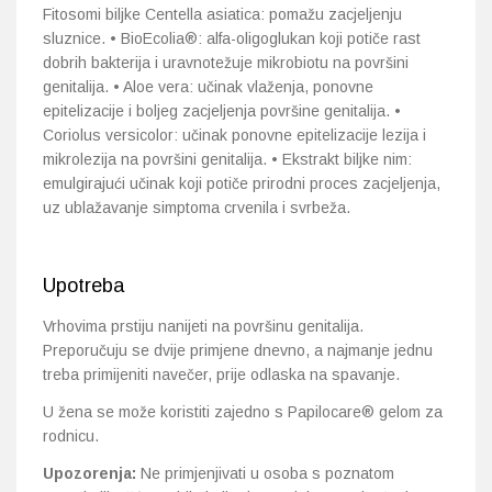
Fitosomi biljke Centella asiatica: pomažu zacjeljenju
sluznice. • BioEcolia®: alfa-oligoglukan koji potiče rast
dobrih bakterija i uravnotežuje mikrobiotu na površini
genitalija. • Aloe vera: učinak vlaženja, ponovne
epitelizacije i boljeg zacjeljenja površine genitalija. •
Coriolus versicolor: učinak ponovne epitelizacije lezija i
mikrolezija na površini genitalija. • Ekstrakt biljke nim:
emulgirajući učinak koji potiče prirodni proces zacjeljenja,
uz ublažavanje simptoma crvenila i svrbeža.
Upotreba
Vrhovima prstiju nanijeti na površinu genitalija.
Preporučuju se dvije primjene dnevno, a najmanje jednu
treba primijeniti navečer, prije odlaska na spavanje.
U žena se može koristiti zajedno s Papilocare® gelom za
rodnicu.
Upozorenja:
Ne primjenjivati u osoba s poznatom