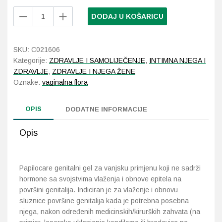
Papilocare
DODAJ U KOŠARICU
genitalni
Probava, hemoroidi, pr
gel
za
Srce i krvne žile, vene
SKU:
C021606
vanjsku
Kategorije:
ZDRAVLJE I SAMOLIJEČENJE
,
INTIMNA NJEGA I
primjenu
Stres, nesanica, opušt
ZDRAVLJE
,
ZDRAVLJE I NJEGA ŽENE
30
Oznake:
vaginalna flora
ml
Uho, grlo, nos
količina
OPIS
DODATNE INFORMACIJE
Usta, usne, zubi
Opis
Papilocare genitalni gel za vanjsku primjenu koji ne sadrži
hormone sa svojstvima vlaženja i obnove epitela na
površini genitalija. Indiciran je za vlaženje i obnovu
sluznice površine genitalija kada je potrebna posebna
njega, nakon određenih medicinskih/kirurških zahvata (na