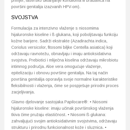
primjer, lasersko uklanjanje kondiloma ili bradavica na
površini genitalija izazvanih HPV-om).
SVOJSTVA
Formulacija za intenzivno vlaženje s niosomima
hijaluronske kiseline i ß-glukana, koji poboljšavaju funkciju
kožne barijere. Sadrži ekstrakte (Azadirachta indica,
Coriolus versicolor, fitosomi biljke Centella asiatica) koji
održavaju ravnotežu, obnavljaju i imaju antioksidativna
svojstva. Prebiotici i mliječna kiselina održavaju mikrobiotu
intimnog područja. Aloe vera omogućuje vlaženje,
epitelizaciju i obnovu površine genitalija. Na taj način
površina genitalija oporavlja svoje normalne karakteristike
fleksibilnosti i vlaženja, čime se pospješuje prirodni proces
zacjeljivanja.
Glavno djelovanje sastojaka Papilocare®: • Niosomi
hijaluronske kiseline: imaju učinak površinskog vlaženja
tkiva čime pružaju elastičnost. • Niosomi ß-glukana:
zahvaljujući svojim antioksidativnim svojstvima, održavaju
strukturu i prirodnu funkcionalnost kože i sluznica. •