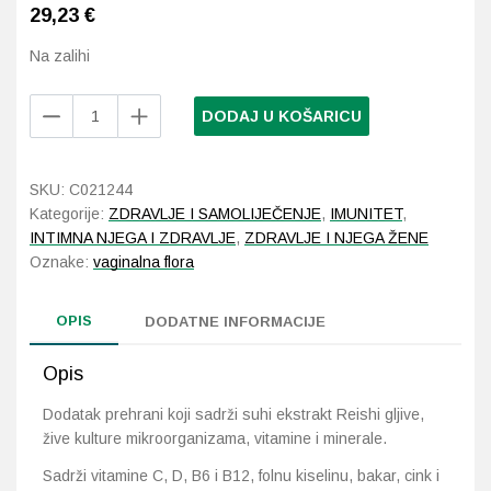
29,23
€
Probava, hemoroidi, pr
Na zalihi
Srce i krvne žile, vene
Papilocare
DODAJ U KOŠARICU
Immunocaps
30
Stres, nesanica, opušt
kapsula
SKU:
C021244
količina
Uho, grlo, nos
Kategorije:
ZDRAVLJE I SAMOLIJEČENJE
,
IMUNITET
,
INTIMNA NJEGA I ZDRAVLJE
,
ZDRAVLJE I NJEGA ŽENE
Oznake:
vaginalna flora
Usta, usne, zubi
OPIS
DODATNE INFORMACIJE
Opis
Dodatak prehrani koji sadrži suhi ekstrakt Reishi gljive,
žive kulture mikroorganizama, vitamine i minerale.
Sadrži vitamine C, D, B6 i B12, folnu kiselinu, bakar, cink i