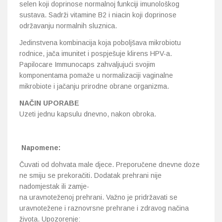
selen koji doprinose normalnoj funkciji imunološkog
sustava. Sadrži vitamine B2 i niacin koji doprinose
održavanju normalnih sluznica.
Jedinstvena kombinacija koja poboljšava mikrobiotu
rodnice, jača imunitet i pospješuje klirens HPV-a.
Papilocare Immunocaps zahvaljujući svojim
komponentama pomaže u normalizaciji vaginalne
mikrobiote i jačanju prirodne obrane organizma.
NAČIN UPORABE
Uzeti jednu kapsulu dnevno, nakon obroka.
Napomene:
Čuvati od dohvata male djece. Preporučene dnevne doze
ne smiju se prekoračiti. Dodatak prehrani nije
nadomjestak ili zamje-
na uravnoteženoj prehrani. Važno je pridržavati se
uravnotežene i raznovrsne prehrane i zdravog načina
života. Upozorenje: