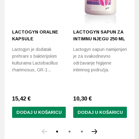
LACTOGYN ORALNE
LACTOGYN SAPUN ZA
D
KAPSULE
INTIMNU NJEGU 250 ML
L
T
Lactogyn je dodatak
Lactogyn sapun namijenjen
prehrani s bakterijskim
je za svakodnevno
Me
kulturama Lactobacillus
održavanje higijene
po
rhamnosus, GR-1…
intimnog područja.
ob
va
15,42
€
10,30
€
9
DODAJ U KOŠARICU
DODAJ U KOŠARICU