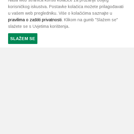
Naša web stranica koristi kolačiće za pružanje boljeg
korisničkog iskustva. Postavke kolačića možete prilagođavati
u vašem web pregledniku. Više o kolačićima saznajte u
pravilima o zaštiti privatnosti
. Klikom na gumb "Slažem se"
slažete se s Uvjetima korištenja.
SLAŽEM SE
PRETPLATI SE NA NAŠ NEWSLETTER