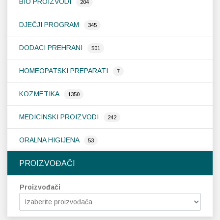
BIO PROIZVODI
204
DJEČJI PROGRAM
345
DODACI PREHRANI
501
HOMEOPATSKI PREPARATI
7
KOZMETIKA
1350
MEDICINSKI PROIZVODI
242
ORALNA HIGIJENA
53
PROIZVOĐAČI
Proizvođači