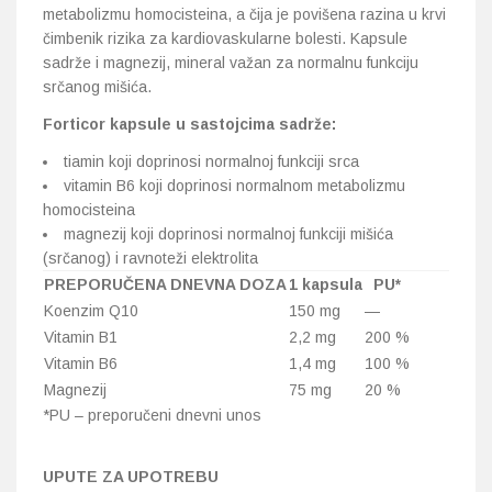
metabolizmu homocisteina, a čija je povišena razina u krvi
čimbenik rizika za kardiovaskularne bolesti. Kapsule
sadrže i magnezij, mineral važan za normalnu funkciju
srčanog mišića.
Forticor kapsule u sastojcima sadrže:
tiamin koji doprinosi normalnoj funkciji srca
vitamin B6 koji doprinosi normalnom metabolizmu
homocisteina
magnezij koji doprinosi normalnoj funkciji mišića
(srčanog) i ravnoteži elektrolita
PREPORUČENA DNEVNA DOZA
1 kapsula
PU*
Koenzim Q10
150 mg
—
Vitamin B1
2,2 mg
200 %
Vitamin B6
1,4 mg
100 %
Magnezij
75 mg
20 %
*PU – preporučeni dnevni unos
UPUTE ZA UPOTREBU