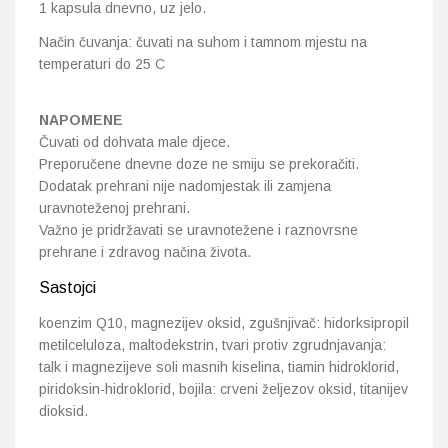
1 kapsula dnevno, uz jelo.
Način čuvanja: čuvati na suhom i tamnom mjestu na
temperaturi do 25 C
NAPOMENE
Čuvati od dohvata male djece.
Preporučene dnevne doze ne smiju se prekoračiti.
Dodatak prehrani nije nadomjestak ili zamjena
uravnoteženoj prehrani.
Važno je pridržavati se uravnotežene i raznovrsne
prehrane i zdravog načina života.
Sastojci
koenzim Q10, magnezijev oksid, zgušnjivač: hidorksipropil
metilceluloza, maltodekstrin, tvari protiv zgrudnjavanja:
talk i magnezijeve soli masnih kiselina, tiamin hidroklorid,
piridoksin-hidroklorid, bojila: crveni željezov oksid, titanijev
dioksid.