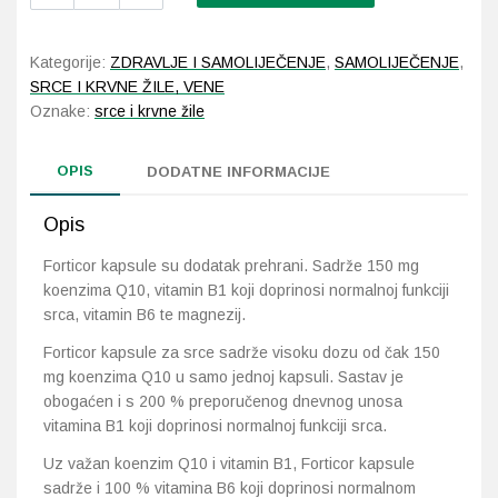
Forticor
za
srce
Probava, hemoroidi, pr
Kategorije:
ZDRAVLJE I SAMOLIJEČENJE
,
SAMOLIJEČENJE
,
30
SRCE I KRVNE ŽILE, VENE
kapsula
Srce i krvne žile, vene
Oznake:
srce i krvne žile
količina
Stres, nesanica, opušt
OPIS
DODATNE INFORMACIJE
Uho, grlo, nos
Opis
Forticor kapsule su dodatak prehrani. Sadrže 150 mg
Usta, usne, zubi
koenzima Q10, vitamin B1 koji doprinosi normalnoj funkciji
srca, vitamin B6 te magnezij.
Forticor kapsule za srce sadrže visoku dozu od čak 150
mg koenzima Q10 u samo jednoj kapsuli. Sastav je
obogaćen i s 200 % preporučenog dnevnog unosa
vitamina B1 koji doprinosi normalnoj funkciji srca.
Uz važan koenzim Q10 i vitamin B1, Forticor kapsule
sadrže i 100 % vitamina B6 koji doprinosi normalnom