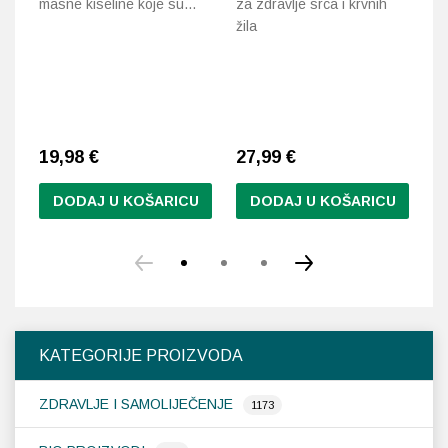
masne kiseline koje su…
za zdravlje srca i krvnih
ri
žila
19,98
€
27,99
€
3
DODAJ U KOŠARICU
DODAJ U KOŠARICU
KATEGORIJE PROIZVODA
ZDRAVLJE I SAMOLIJEČENJE
1173