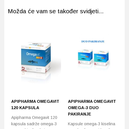
Možda će vam se također svidjeti...
APIPHARMA OMEGAVIT
APIPHARMA OMEGAVIT
S
120 KAPSULA
OMEGA-3 DUO
D
PAKIRANJE
K
Apipharma Omegavit 120
kapsula sadrže omega-3
Kapsule omega-3 kiselina
St