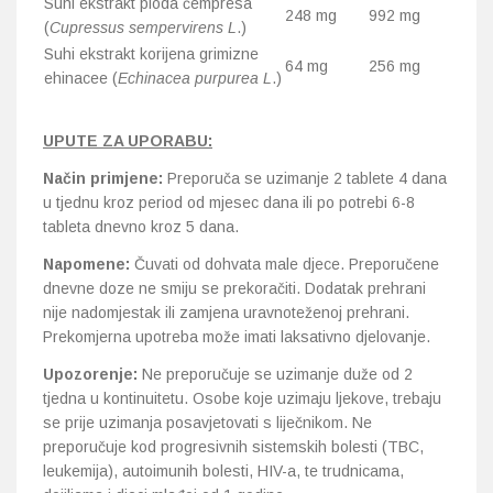
Suhi ekstrakt ploda čempresa
248 mg
992 mg
(
Cupressus sempervirens L
.)
Suhi ekstrakt korijena grimizne
64 mg
256 mg
ehinacee (
Echinacea
purpurea L
.)
UPUTE ZA UPORABU:
Način primjene:
Preporuča se uzimanje 2 tablete 4 dana
u tjednu kroz period od mjesec dana ili po potrebi 6-8
tableta dnevno kroz 5 dana.
Napomene:
Čuvati od dohvata male djece. Preporučene
dnevne doze ne smiju se prekoračiti. Dodatak prehrani
nije nadomjestak ili zamjena uravnoteženoj prehrani.
Prekomjerna upotreba može imati laksativno djelovanje.
Upozorenje:
Ne preporučuje se uzimanje duže od 2
tjedna u kontinuitetu. Osobe koje uzimaju ljekove, trebaju
se prije uzimanja posavjetovati s liječnikom. Ne
preporučuje kod progresivnih sistemskih bolesti (TBC,
leukemija), autoimunih bolesti, HIV-a, te trudnicama,