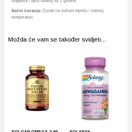
dojiljama i djeci mlađoj od 1 godine.
Način čuvanja:
Čuvati na suhom mjestu i sobnoj
temperaturi.
Možda će vam se također svidjeti...
SOLGAR OMEGA-3 60
SOLARAY
I