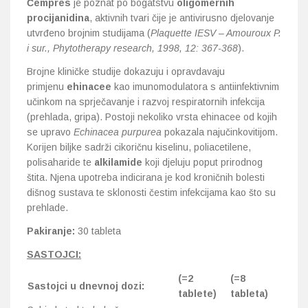
Čempres
je poznat po bogatstvu
oligomernih
procijanidina
, aktivnih tvari čije je antivirusno djelovanje
utvrđeno brojnim studijama (
Plaquette IESV – Amouroux P.
i sur., Phytotherapy research, 1998, 12: 367-368
).
Brojne kliničke studije dokazuju i opravdavaju
primjenu
ehinacee
kao imunomodulatora s antiinfektivnim
učinkom na sprječavanje i razvoj respiratornih infekcija
(prehlada, gripa). Postoji nekoliko vrsta ehinacee od kojih
se upravo
Echinacea purpurea
pokazala najučinkovitijom.
Korijen biljke sadrži cikoričnu kiselinu, poliacetilene,
polisaharide te
alkilamide
koji djeluju poput prirodnog
štita. Njena upotreba indicirana je kod kroničnih bolesti
dišnog sustava te sklonosti čestim infekcijama kao što su
prehlade.
Pakiranje:
30 tableta
SASTOJCI:
(=2
(=8
Sastojci u dnevnoj dozi:
tablete)
tableta)