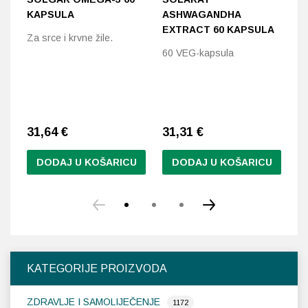
KAPSULA
ASHWAGANDHA
D
EXTRACT 60 KAPSULA
Za srce i krvne žile.
Za
60 VEG-kapsula
su
31,64
€
31,31
€
2
DODAJ U KOŠARICU
DODAJ U KOŠARICU
KATEGORIJE PROIZVODA
ZDRAVLJE I SAMOLIJEČENJE
1172