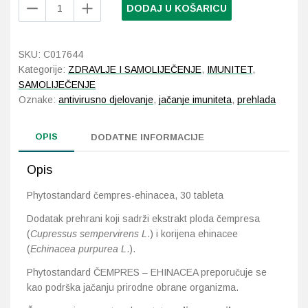
Phytostandard
DODAJ U KOŠARICU
čempres-
ehinacea,
Probava, hemoroidi, pr
30
SKU:
C017644
tableta
Srce i krvne žile, vene
Kategorije:
ZDRAVLJE I SAMOLIJEČENJE
,
IMUNITET
,
količina
SAMOLIJEČENJE
Stres, nesanica, opušt
Oznake:
antivirusno djelovanje
,
jačanje imuniteta
,
prehlada
Uho, grlo, nos
OPIS
DODATNE INFORMACIJE
Usta, usne, zubi
Opis
Phytostandard čempres-ehinacea
, 30 tableta
Dodatak prehrani koji sadrži ekstrakt ploda čempresa
(
Cupressus sempervirens L
.) i korijena ehinacee
(
Echinacea
purpurea L
.).
Phytostandard ČEMPRES – EHINACEA preporučuje se
kao podrška jačanju prirodne obrane organizma.