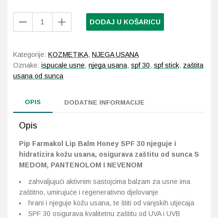
Pip
DODAJ U KOŠARICU
Probava, hemoroidi, pr
Farmakol
Lip
Srce i krvne žile, vene
Balm
Kategorije:
KOZMETIKA
,
NJEGA USANA
Honey
Oznake:
ispucale usne
,
njega usana
,
spf 30
,
spf stick
,
zaštita
Stres, nesanica, opušt
SPF
usana od sunca
30
količina
Uho, grlo, nos
OPIS
DODATNE INFORMACIJE
Usta, usne, zubi
Opis
Pip Farmakol Lip Balm Honey SPF 30 njeguje i
hidratizira kožu usana, osigurava zaštitu od sunca
S
MEDOM, PANTENOLOM I NEVENOM
zahvaljujući aktivnim sastojcima balzam za usne ima
zaštitno, umirujuće i regenerativno djelovanje
hrani i njeguje kožu usana, te štiti od vanjskih utjecaja
SPF 30 osigurava kvalitetnu zaštitu od UVA i UVB