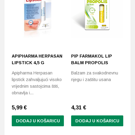
APIPHARMA HERPASAN
PIP FARMAKOL LIP
B
LIPSTICK 4,5 G
BALM PROPOLIS
B
M
Apipharma Herpasan
Balzam za svakodnevnu
lipstick zahvaljujući visoko
njegu i zaštitu usana
Ov
vrijednim sastojcima štiti,
nj
obnavlja i…
us
5,99
€
4,31
€
6
DODAJ U KOŠARICU
DODAJ U KOŠARICU