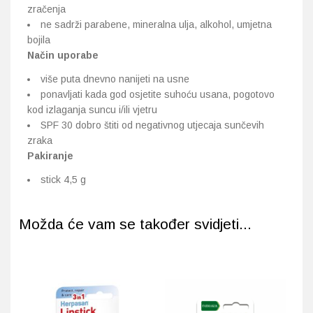
zračenja
ne sadrži parabene, mineralna ulja, alkohol, umjetna
bojila
Način uporabe
više puta dnevno nanijeti na usne
ponavljati kada god osjetite suhoću usana, pogotovo
kod izlaganja suncu i/ili vjetru
SPF 30 dobro štiti od negativnog utjecaja sunčevih
zraka
Pakiranje
stick 4,5 g
Možda će vam se također svidjeti...