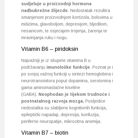
sudjeluje u proizvodnji hormona
nadbubrežne žlijezde
. Nedostatak rezultira
smanjenom proizvodnjom kortizola, bolovima u
mišićima, glavoboljom, depresijom, bljedilom,
nesanicom, te osjećajem trnjenja, žarenja te
mravinjanja ruku i nogu.
Vitamin B6 – piridoksin
Najvažniji je iz skupine vitamina B u
podržavanju
imunološke funkcije
. Poznat je i
po svojoj važnoj funkciji u sintezi hemoglobina i
neurotransmitora poput dopamina, serotonina i
gama-aminomaslačne kiseline
(GABA).
Neophodan je tijekom trudnoće i
postnatalnog razvoja mozga.
Posljedice
nedostatka su slabljene kognitivnih funkcija,
epileptički napadaji, depresija, konfuzija,
periferne neuropatije, mikrocitna anemija.
Vitamin B7 – biotin