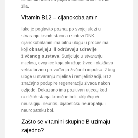
žila.
Vitamin B12 – cijanokobalamin
Iako je poglavito poznat po svojoj ulozi u
stvaranju krvnih stanica i sintezi DNK,
cijanokobalamin ima bitnu ulogu u procesima
koji
obnavljaju ili održavaju zdravlje
živčanog sustava
. Sudjeluje u stvaranju
mijelina, ovojnice koja okružuje živce i olakšava
veliku brzinu provođenja živčanih impulsa. Zbog
uloge u stvaranju mijelina i remijelinizaciji, B12
značajno podupire regeneraciju živaca nakon
ozljede. Dokazano ima pozitivan utjecaj kod
različitih stanja kronične boli, uključujući
neuralgiju, neuritis, dijabetičku neuropatiju i
neuropatsku bol.
Zašto se vitamini skupine B uzimaju
zajedno?