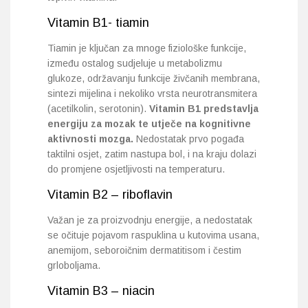
Vitamin B1- tiamin
Tiamin je ključan za mnoge fiziološke funkcije,
između ostalog sudjeluje u metabolizmu
glukoze, održavanju funkcije živčanih membrana,
sintezi mijelina i nekoliko vrsta neurotransmitera
(acetilkolin, serotonin).
Vitamin B1 predstavlja
energiju za mozak te utječe na kognitivne
aktivnosti mozga.
Nedostatak prvo pogađa
taktilni osjet, zatim nastupa bol, i na kraju dolazi
do promjene osjetljivosti na temperaturu.
Vitamin B2 – riboflavin
Važan je za proizvodnju energije, a nedostatak
se očituje pojavom raspuklina u kutovima usana,
anemijom, seboroičnim dermatitisom i čestim
grloboljama.
Vitamin B3 – niacin