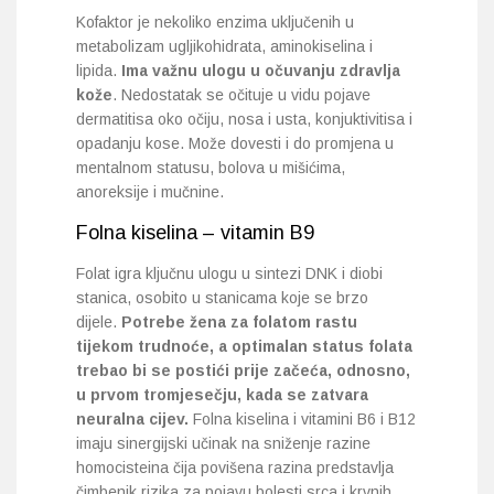
Kofaktor je nekoliko enzima uključenih u
metabolizam ugljikohidrata, aminokiselina i
lipida.
Ima važnu ulogu u očuvanju zdravlja
kože
. Nedostatak se očituje u vidu pojave
dermatitisa oko očiju, nosa i usta, konjuktivitisa i
opadanju kose. Može dovesti i do promjena u
mentalnom statusu, bolova u mišićima,
anoreksije i mučnine.
Folna kiselina – vitamin B9
Folat igra ključnu ulogu u sintezi DNK i diobi
stanica, osobito u stanicama koje se brzo
dijele.
Potrebe žena za folatom rastu
tijekom trudnoće, a optimalan status folata
trebao bi se postići prije začeća, odnosno,
u prvom tromjesečju, kada se zatvara
neuralna cijev.
Folna kiselina i vitamini B6 i B12
imaju sinergijski učinak na sniženje razine
homocisteina čija povišena razina predstavlja
čimbenik rizika za pojavu bolesti srca i krvnih