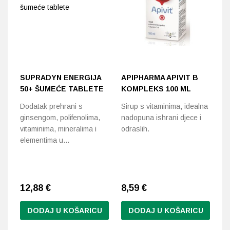
SUPRADYN ENERGIJA
APIPHARMA APIVIT B
B
50+ ŠUMEĆE TABLETE
KOMPLEKS 100 ML
F
Dodatak prehrani s
Sirup s vitaminima, idealna
Za
ginsengom, polifenolima,
nadopuna ishrani djece i
že
vitaminima, mineralima i
odraslih.
elementima u…
12,88
€
8,59
€
1
DODAJ U KOŠARICU
DODAJ U KOŠARICU