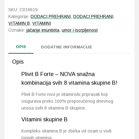
količina
SKU:
C016619
Probava, hemoroidi, pr
Kategorije:
DODACI PREHRANI
,
DODACI PREHRANI
,
VITAMIN B
,
VITAMINI
Srce i krvne žile, vene
Oznake:
jačanje imuniteta
,
umor i iscrpljenost
Stres, nesanica, opušt
OPIS
DODATNE INFORMACIJE
Uho, grlo, nos
Opis
Plivit B Forte – NOVA snažna
Usta, usne, zubi
kombinacija svih 8 vitamina skupine B!
Plivit B Forte novi je vitaminski pripravak koji
osigurava preko 100% preporučenog dnevnog
unosa svih 8 vitamina B skupine.
Vitamini skupine B
Kompleks vitamina B je zbirka od osam u vodi
topivih vitamina.