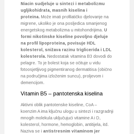
Niacin sudjeluje u sintezi i metabolizmu
ugljikohidrata, masnih kiselina i
proteina.
Može imati profilatičko djelovanje na
migrene, ukoliko je ona posljedica smanjenog
energetskog metabolizma u mitohondrijima.
U
formi nikotinske kiseline povoljno djeluje
na profil lipoproteina, povisuje HDL
kolesterol, snižava razinu triglicerida i LDL
kolesterola.
Nedostatak vitamina B3 dovodi do
pelagre. To je bolest koja se očituje u vidu
fotoosjetljivog pigmentiranog dermatitisa (obično
na područjima izloženim suncu), proljevom i
demencijom.
Vitamin B5 – pantotenska kiselina
Aktivni oblik pantotenske kiseline, CoA –
koenzim A ima ključnu ulogu u sintezi i razgradnji
mnogih molekula uključujući vitamine A i D,
kolesterol, hormone, hemoglobin, antitijela, itd.
Naziva se i
antistresnim vitaminom jer