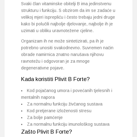
Svaki član vitaminske obitelji B ima jedinstvenu
strukturu i funkciju. S obzirom da im se zadaće u
velikoj mjeri isprepliću i često trebaju jedni druge
kako bi polučili najbolje djelovanje, najbolje ih je
uzimati u obliku uravnotežene cjeline.
Organizam ih ne može sintetizirati, pa ih je
potrebno unositi svakodnevno. Suvremen način
obrade namirnica znatno narušava njihovu
ravnotežu i odgovoran je za mnoge
degenerativne pojave.
Kada koristiti Plivit B Forte?
Kod pojačanog umora i povećanih tjelesnih i
mentalnih napora
Za normalnu funkciju živčanog sustava
Kod pretjerane izloženosti stresu
Za bolje pamćenje
Za normalnu funkciju imunološkog sustava
Zašto Plivit B Forte?