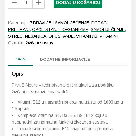
DODAJ U KOŠARICU
B
Neuro
Probava, hemoroidi, pr
20
Kategorije:
ZDRAVLJE I SAMOLIJEČENJE
,
DODACI
kapsula
Srce i krvne žile, vene
PREHRANI
,
OPĆE STANJE ORGANIZMA
,
SAMOLIJEČENJE
,
količina
STRES, NESANICA, OPUŠTANJE
,
VITAMIN B
,
VITAMINI
Oznake:
živčani sustav
Stres, nesanica, opušt
Uho, grlo, nos
OPIS
DODATNE INFORMACIJE
Usta, usne, zubi
Opis
Plivit B Neuro – jedinstvena je formulacija za podršku
živčanom sustavu koja sadrži:
Vitamin B12 u najsnažnijoj dozi na tržištu od 1000 μg u
1 kapsuli
Kompleks vitamina B1, B3, B6, B9 i B12 koji su
neophodni za normalnu funkciju živčanog sustava
Folna kiselina i vitamin B12 imaju ulogu u procesu
dijeljenja stanica