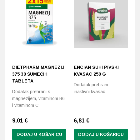
DIETPHARM MAGNEZIJ
ENCIAN SUHI PIVSKI
N
375 30 ŠUMEĆIH
KVASAC 250 G
K
TABLETA
1
Dodatak prehrani -
Dodatak prehrani s
inaktivni kvasac
S
magnezijem, vitaminom B6
vi
i vitaminom C
9,01
€
6,81
€
1
DODAJ U KOŠARICU
DODAJ U KOŠARICU