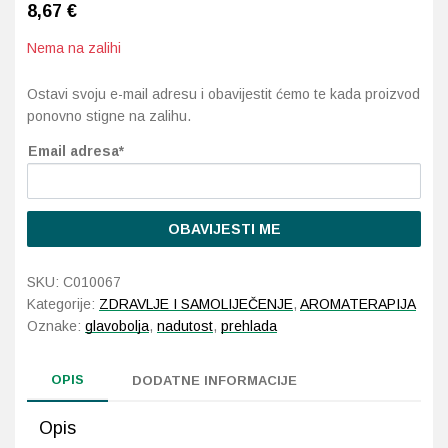
8,67
€
Imunitet
Magnezij
Vitamin H - Biotin
Maska i piling
Dermatitis, iritacije, s
Profesionalna njega k
Ostalo
Nema na zalihi
Jetra
Selen
Vitamin K
Masna koža i akne
Higijena tijela
Otopine za leće
Ostavi svoju e-mail adresu i obavijestit ćemo te kada proizvod
Kosa, koža i nokti
Željezo
Vitamini za djecu
Njega i hidratacija
Njega ruku
Steznici, ortoze
ponovno stigne na zalihu.
Email adresa*
Kosti, zglobovi, mišići
Njega oko očiju
Njega stopala
Tlakomjeri
Mokraćni sustav
Njega usana
Njega tijela
Toplomjeri
OBAVIJESTI ME
Mršavljenje
Njega za muškarce
SKU:
C010067
Oči
Osjetljiva koža, crvenil
Kategorije:
ZDRAVLJE I SAMOLIJEČENJE
,
AROMATERAPIJA
Oznake:
glavobolja
,
nadutost
,
prehlada
Opće stanje organizma
Oštećena koža, rane
OPIS
DODATNE INFORMACIJE
Opekline, rane, ožiljci
Suha koža
Opis
Pamćenje i koncentraci
Umorna koža i bez sjaj