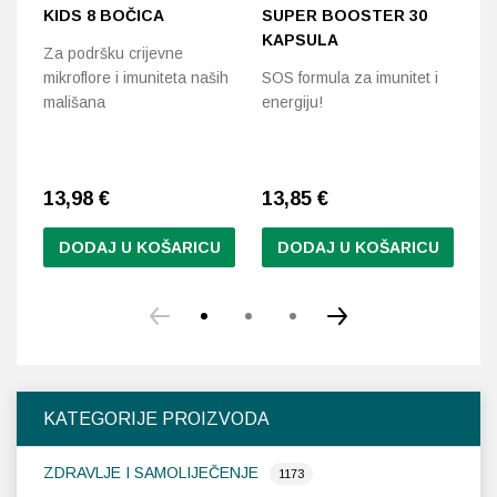
KIDS 8 BOČICA
SUPER BOOSTER 30
F
KAPSULA
Za podršku crijevne
Fo
mikroflore i imuniteta naših
SOS formula za imunitet i
li
mališana
energiju!
po
ir
13,98
€
13,85
€
1
DODAJ U KOŠARICU
DODAJ U KOŠARICU
KATEGORIJE PROIZVODA
ZDRAVLJE I SAMOLIJEČENJE
1173