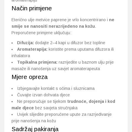
aromaterapiju
Način primjene
Eterično ulje metvice paprene je vrlo koncentrirano i
ne
smije se nanositi nerazrijeđeno na kožu
.
Preporučene primjene uključuju:
Difuzija:
dodajte 2–4 kapi u difuzor bez topline
Aromaterapija:
koristite prema uputama difuzora ili
inhalatora
Topikalna primjena:
razrijedite u baznom ulju prije
masaže ili nanošenja uz savjet aromaterapeuta
Mjere opreza
Izbjegavajte kontakt s očima i sluznicama
Čuvajte izvan dohvata djece
Ne preporučuje se tijekom
trudnoće, dojenja i kod
male djece
bez savjeta stručnjaka
Uvijek slijedite preporučene upute za razrjeđivanje
prije nanošenja na kožu
Sadržaj pakiranja