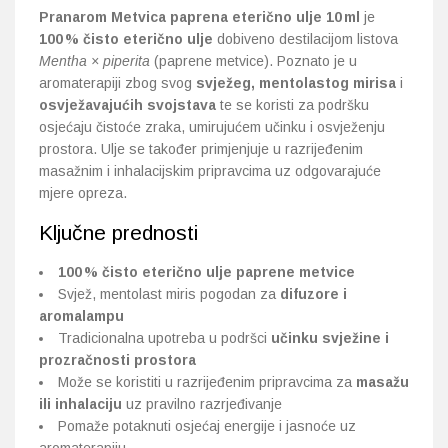
Pranarom Metvica paprena eterično ulje 10 ml
je
100 % čisto eterično ulje
dobiveno destilacijom listova
Probava, hemoroidi, pr
Mentha × piperita
(paprene metvice). Poznato je u
aromaterapiji zbog svog
svježeg, mentolastog mirisa
i
Srce i krvne žile, vene
osvježavajućih svojstava
te se koristi za podršku
osjećaju čistoće zraka, umirujućem učinku i osvježenju
Stres, nesanica, opušt
prostora. Ulje se također primjenjuje u razrijeđenim
masažnim i inhalacijskim pripravcima uz odgovarajuće
Uho, grlo, nos
mjere opreza.
Ključne prednosti
Usta, usne, zubi
100 % čisto eterično ulje paprene metvice
Svjež, mentolast miris pogodan za
difuzore i
aromalampu
Tradicionalna upotreba u podršci
učinku svježine i
prozračnosti prostora
Može se koristiti u razrijeđenim pripravcima za
masažu
ili inhalaciju
uz pravilno razrjeđivanje
Pomaže potaknuti osjećaj energije i jasnoće uz