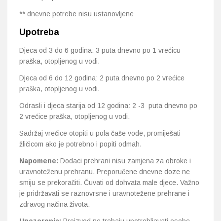
** dnevne potrebe nisu ustanovljene
Upotreba
Djeca od 3 do 6 godina: 3 puta dnevno po 1 vrećicu
praška, otopljenog u vodi.
Djeca od 6 do 12 godina: 2 puta dnevno po 2 vrećice
praška, otopljenog u vodi.
Odrasli i djeca starija od 12 godina: 2 -3 puta dnevno po
2 vrećice praška, otopljenog u vodi.
Sadržaj vrećice otopiti u pola čaše vode, promiješati
žličicom ako je potrebno i popiti odmah.
Napomene:
Dodaci prehrani nisu zamjena za obroke i
uravnoteženu prehranu. Preporučene dnevne doze ne
smiju se prekoračiti. Čuvati od dohvata male djece. Važno
je pridržavati se raznovrsne i uravnotežene prehrane i
zdravog načina života.