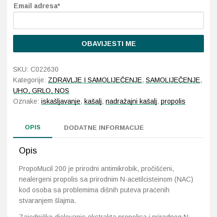
Email adresa*
Probava, hemoroidi, pr
OBAVIJESTI ME
Srce i krvne žile, vene
SKU:
C022630
Stres, nesanica, opušt
Kategorije:
ZDRAVLJE I SAMOLIJEČENJE
,
SAMOLIJEČENJE
,
UHO, GRLO, NOS
Uho, grlo, nos
Oznake:
iskašljavanje
,
kašalj
,
nadražajni kašalj
,
propolis
Usta, usne, zubi
OPIS
DODATNE INFORMACIJE
Opis
PropoMucil 200 je prirodni antimikrobik, pročišćeni,
nealergeni propolis sa prirodnim N-acetilcisteinom (NAC)
kod osoba sa problemima dišnih puteva praćenih
stvaranjem šlajma.