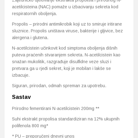
Zajedničko djelovanje ekstrakta propolisa i prirodnog N-
acetilcisteina (NAC) pomaže u izbacivanju sekreta kod
respiratornih oboljenja.
Propolis – prirodni antimikrobik koji uz to smiruje iritirane
sluznice. Propolis uništava viruse, bakterije i gljivice, bez
alergena i glutena.
N-acetilcistein učinkovit kod simptoma oboljenja dišnih
puteva praćenih stvaranjem sekreta. N-acetilcistein kao
snažan mukolitik, razgrađuje disulfidne veze sluzi i
pretvara ga u rjeđi sekret, koji je mobilan i lakše se
izbacuje.
Siguran, prirodan, odmah spreman za upotrebu.
Sastav
Prirodno fementirani N-acetilcistein 200mg **
Suhi ekstrakt propolisa standardiziran na 12% ukupnih
polifenola 800 mg*
* PU – preporučeni dnevni unos