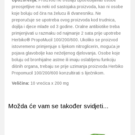
Upozorenja:
Proizvod ne trebaju upotrebljavati osobe
preosjetljive na neki od sastojaka proizvoda, kao ni osobe
koje boluju od čira na želucu ili dvanesniku. Ne
preporučuje se upotreba ovog proizvoda kod trudnica,
dojilja i djece mlađe od 3 godine. Oralne antibiotike treba
primjenjivati u razmaku od najmanje 2 sata prije upotrebe
Herbiko® PropoMucil 100/200/600. Ukoliko se proizvod
istovremeno primjenjuje s lijekom nitroglicerin, moguća je
pojava glavobolje kao neželjenog djelovanja. Osobe koje
boluju od bronhijalne astme ili imaju oslabljenu funkciju
dišnih organa, trebaju se prije uzimanja proizvoda Herbiko
Propomucil 100/200/600 konzultirati s liječnikom.
Veličina:
10 vrećica x 200 mg
Možda će vam se također svidjeti...