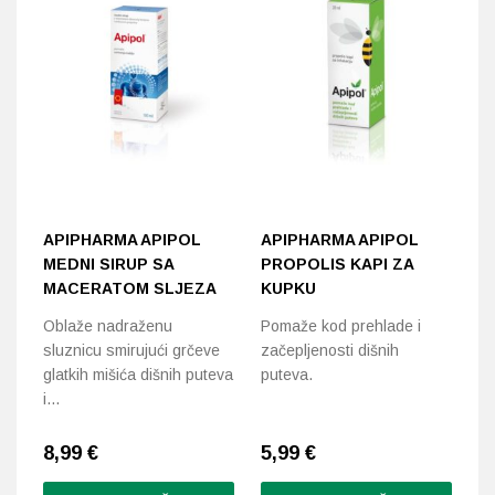
APIPHARMA APIPOL
APIPHARMA APIPOL
A
MEDNI SIRUP SA
PROPOLIS KAPI ZA
P
MACERATOM SLJEZA
KUPKU
Za
Oblaže nadraženu
Pomaže kod prehlade i
or
sluznicu smirujući grčeve
začepljenosti dišnih
glatkih mišića dišnih puteva
puteva.
i…
8,99
€
5,99
€
5