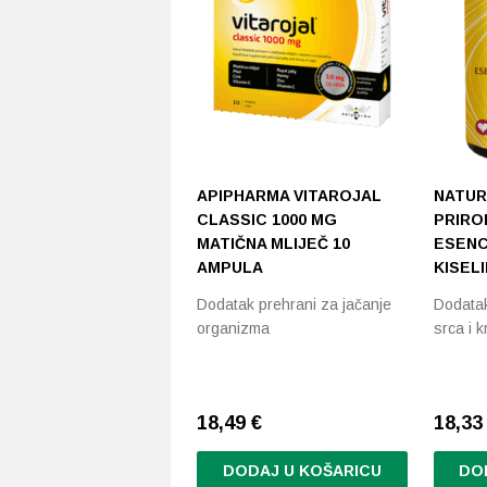
APIPHARMA VITAROJAL
NATUR
CLASSIC 1000 MG
PRIRO
MATIČNA MLIJEČ 10
ESENC
AMPULA
KISEL
Dodatak prehrani za jačanje
Dodatak
organizma
srca i k
18,49
€
18,3
DODAJ U KOŠARICU
DO