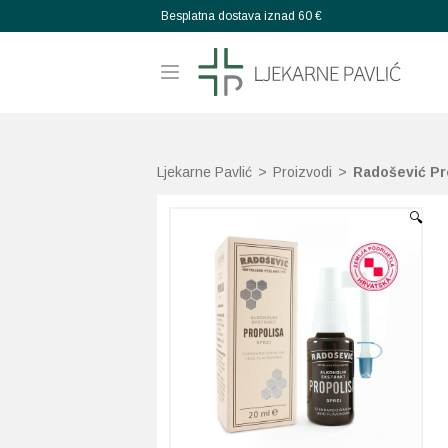
Besplatna dostava iznad 60 €
Ljekarne Pavlić
>
Proizvodi
>
Radošević Pro
🔍