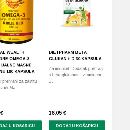
AL WEALTH
DIETPHARM BETA
JAMIES
DNE OMEGA-3
GLUKAN + D 30 KAPSULA
KISELIN
IJALNE MASNE
TABLET
Za imunitet! Dodatak prehrani
INE 100 KAPSULA
s beta-glukanom i vitaminom
Dodatak p
 prehrani za zaštitu
D.
s visokim
rvnih žila
kiseline
3
€
18,05
€
17,97
€
DAJ U KOŠARICU
DODAJ U KOŠARICU
DODA