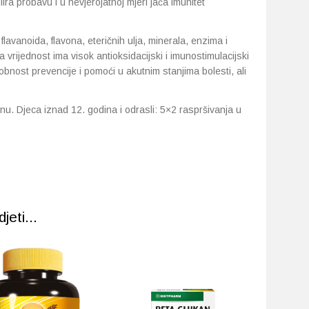
ulira probavu i u nevjerojatnoj mjeri jača imunitet
flavanoida, flavona, eteričnih ulja, minerala, enzima i
a vrijednost ima visok antioksidacijski i imunostimulacijski
obnost prevencije i pomoći u akutnim stanjima bolesti, ali
nu. Djeca iznad 12. godina i odrasli: 5×2 raspršivanja u
eti...