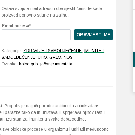
Ostavi svoju e-mail adresu i obavijestit ćemo te kada
proizvod ponovno stigne na zalihu.
Email adresa*
OBAVIJESTI ME
Kategorije:
ZDRAVLJE I SAMOLIJEČENJE
,
IMUNITET
,
SAMOLIJEČENJE
,
UHO, GRLO, NOS
Oznake:
bolno grlo
,
jačanje imuniteta
 Propolis je najjači prirodni antibiotik i antioksidans.
e i parazite tako da ih uništava ili sprječava njihov rast i
u. Izvrstan za imunitet u svako doba godine.
ira sve biološke procese u organizmu i uskladi međusobno