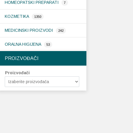
HOMEOPATSKI PREPARATI
7
KOZMETIKA
1350
MEDICINSKI PROIZVODI
242
ORALNA HIGIJENA
53
PROIZVOĐAČI
Proizvođači