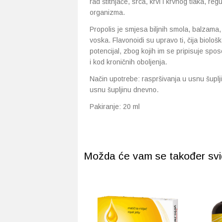
rad štitnjače, srca, krvi i krvnog tlaka, reg
organizma.
Propolis je smjesa biljnih smola, balzama, 
voska. Flavonoidi su upravo ti, čija biološk
potencijal, zbog kojih im se pripisuje spos
i kod kroničnih oboljenja.
Način upotrebe: raspršivanja u usnu šuplji
usnu šupljinu dnevno.
Pakiranje: 20 ml
Možda će vam se također svidj