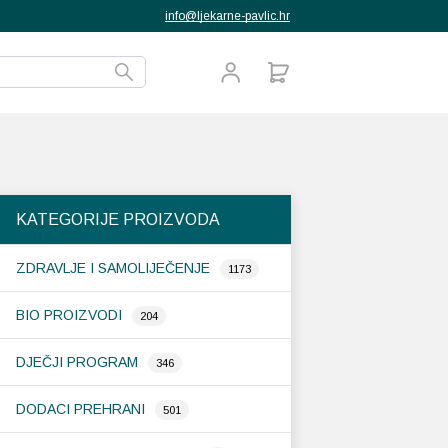
info@ljekarne-pavlic.hr
KATEGORIJE PROIZVODA
ZDRAVLJE I SAMOLIJEČENJE
1173
BIO PROIZVODI
204
DJEČJI PROGRAM
346
DODACI PREHRANI
501