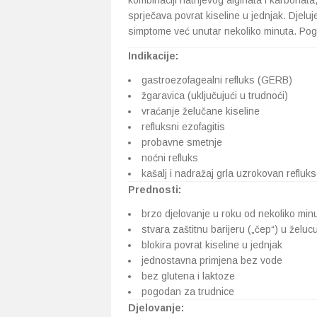
kombinaciji natrijevog alginata i karbonata
sprječava povrat kiseline u jednjak. Djelu
simptome već unutar nekoliko minuta. Pogod
Indikacije:
gastroezofagealni refluks (GERB)
žgaravica (uključujući u trudnoći)
vraćanje želučane kiseline
refluksni ezofagitis
probavne smetnje
noćni refluks
kašalj i nadražaj grla uzrokovan refluk
Prednosti:
brzo djelovanje u roku od nekoliko min
stvara zaštitnu barijeru („čep“) u želuc
blokira povrat kiseline u jednjak
jednostavna primjena bez vode
bez glutena i laktoze
pogodan za trudnice
Djelovanje: