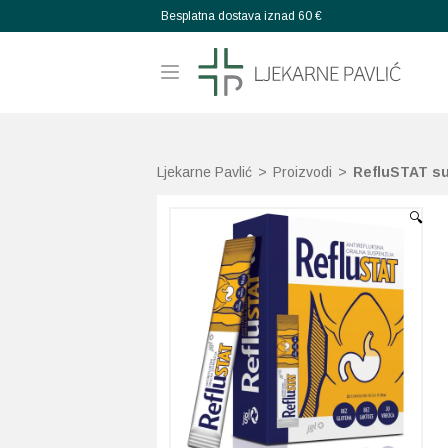
Besplatna dostava iznad 60 €
Ljekarne Pavlić
>
Proizvodi
>
RefluSTAT su
🔍