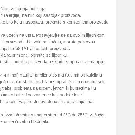
teškog zatajenja bubrega.
ti (alergije) na bilo koji sastojak proizvoda.
tite bilo koju nuspojavu, prekinite s korištenjem proizvoda
va uzetih na usta. Posavjetujte se sa svojim liječnikom
 ili proizvode. U svakom slučaju, morate poštovati
ja RefluSTAT-a i ostalih proizvoda.
ana primjene, obratite se liječniku.
tosti. Uporaba proizvoda u skladu s uputama smanjuje
,4 mmol) natrija i približno 36 mg (0,9 mmol) kalcija u
 liječniku ako ste na prehrani s ograničenim unosom soli,
 tlaka, problema sa srcem, jetrom ili bubrezima i u
ko imate bubrežne kamence koji sadrže kalcij.
steka roka valjanosti navedenog na pakiranju i na
Proizvod čuvati na temperaturi od 8°C do 25°C, zaštićen
ne smije čuvati u hladnjaku.