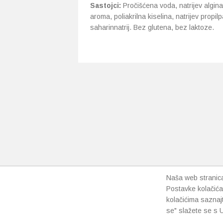
Sastojci:
Pročišćena voda, natrijev alginat
aroma, poliakrilna kiselina, natrijev propi
saharinnatrij. Bez glutena, bez laktoze.
Naša web stranica 
Postavke kolačića
kolačićima saznaj
se" slažete se s U