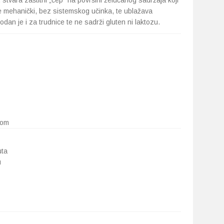
, stvara zaštitni „čep“ na površini želučanog sadržaja koji
je mehanički, bez sistemskog učinka, te ublažava
an je i za trudnice te ne sadrži gluten ni laktozu.
som
uta
u