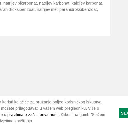
, natrijev bikarbonat, natrijev karbonat, kalcijev karbonat,
lparahidroksibenzoat, natrijev metilparahidroksibenzoat,
koristi kolačiće za pružanje boljeg korisničkog iskustva.
 možete prilagođavati u vašem web pregledniku. Više o
SL
te u
pravilima o zaštiti privatnosti
. Klikom na gumb "Slažem
vjetima korištenja.