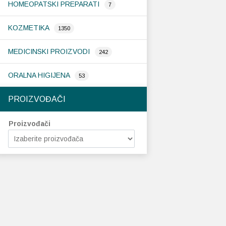
HOMEOPATSKI PREPARATI
7
KOZMETIKA
1350
MEDICINSKI PROIZVODI
242
ORALNA HIGIJENA
53
PROIZVOĐAČI
Proizvođači