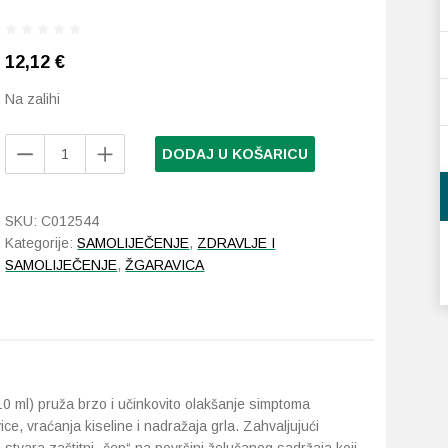
12,12
€
Na zalihi
RefluSTAT
DODAJ U KOŠARICU
suspenzija
20
vrećica
SKU:
C012544
količina
Kategorije:
SAMOLIJEČENJE
,
ZDRAVLJE I
SAMOLIJEČENJE
,
ŽGARAVICA
0 ml) pruža brzo i učinkovito olakšanje simptoma
e, vraćanja kiseline i nadražaja grla. Zahvaljujući