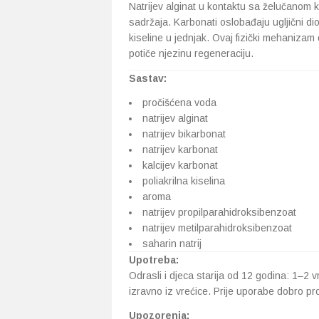
Natrijev alginat u kontaktu sa želučanom k
sadržaja. Karbonati oslobađaju ugljični diok
kiseline u jednjak. Ovaj fizički mehanizam 
potiče njezinu regeneraciju.
Sastav:
pročišćena voda
natrijev alginat
natrijev bikarbonat
natrijev karbonat
kalcijev karbonat
poliakrilna kiselina
aroma
natrijev propilparahidroksibenzoat
natrijev metilparahidroksibenzoat
saharin natrij
Upotreba:
Odrasli i djeca starija od 12 godina: 1–2 v
izravno iz vrećice. Prije uporabe dobro pro
Upozorenja: