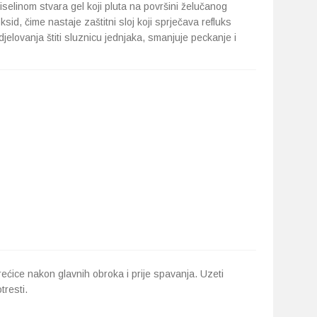
iselinom stvara gel koji pluta na površini želučanog
sid, čime nastaje zaštitni sloj koji sprječava refluks
djelovanja štiti sluznicu jednjaka, smanjuje peckanje i
rećice nakon glavnih obroka i prije spavanja. Uzeti
tresti.