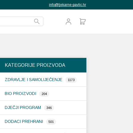
info@ljekarne-pavlic.hr
KATEGORIJE PROIZVODA
ZDRAVLJE I SAMOLIJEČENJE
1173
BIO PROIZVODI
204
DJEČJI PROGRAM
346
DODACI PREHRANI
501