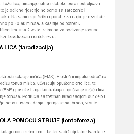
 kožu lica, umanjuje sitne i duboke bore i poboljšava
tu, te je odlično rješenje ne samo za zatezanje i
bratka. Na samom početku uporabe za najbolje rezultate
no po 20-ak minuta, a kasnije po potrebi.
 lifting lica ima 2 vrste tretmana za podizanje tonusa
ica: faradizaciju i iontoforezu.
ICA (faradizacija)
ektrostimulacije mišića (EMS). Električni impulsi odrađuju
dižu tonus mišića, učvršćuju opuštene crte lice, te
 (EMS) postiže blaga kontrakcija i opuštanje mišića lica
anje tonusa. Područja za tretman faradizacijom su: čelo i
čje nosa i usana, donja i gornja usna, brada, vrat te
OLA POMOĆU STRUJE (iontoforeza)
 kolagenom i retinolom. Flaster sadrži djelatne tvari koje