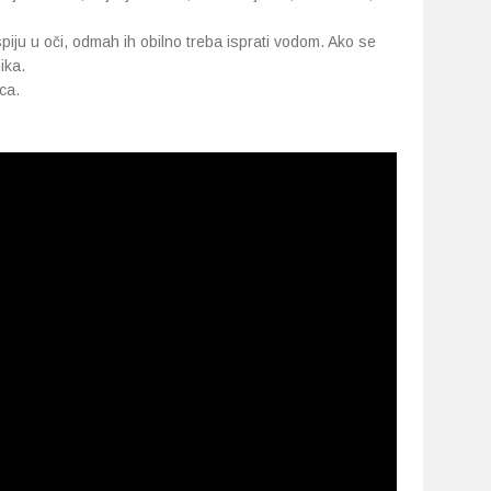
dospiju u oči, odmah ih obilno treba isprati vodom. Ako se
nika.
ca.