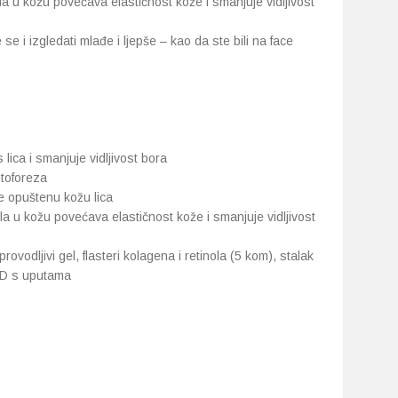
la u kožu povećava elastičnost kože i smanjuje vidljivost
e i izgledati mlađe i ljepše – kao da ste bili na face
 lica i smanjuje vidljivost bora
ntoforeza
je opuštenu kožu lica
la u kožu povećava elastičnost kože i smanjuje vidljivost
 provodljivi gel, flasteri kolagena i retinola (5 kom), stalak
DVD s uputama