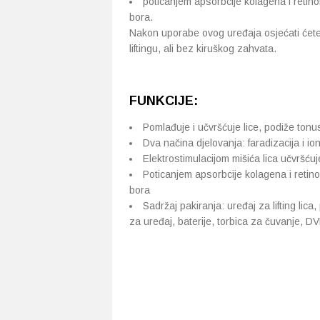
poticanjem apsorbcije kolagena i retino
bora.
Nakon uporabe ovog uređaja osjećati ćete s
liftingu, ali bez kiruškog zahvata.
FUNKCIJE:
Pomlađuje i učvršćuje lice, podiže tonus
Dva načina djelovanja: faradizacija i io
Elektrostimulacijom mišića lica učvršću
Poticanjem apsorbcije kolagena i retino
bora
Sadržaj pakiranja: uređaj za lifting lica,
za uređaj, baterije, torbica za čuvanje, 