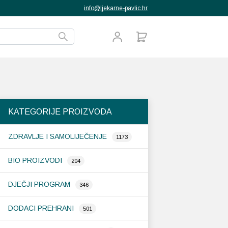
info@ljekarne-pavlic.hr
KATEGORIJE PROIZVODA
ZDRAVLJE I SAMOLIJEČENJE
1173
BIO PROIZVODI
204
DJEČJI PROGRAM
346
DODACI PREHRANI
501