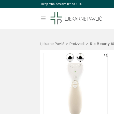
Besplatna dostava iznad 60 €
Ljekarne Pavlić
>
Proizvodi
>
Rio Beauty 6
🔍