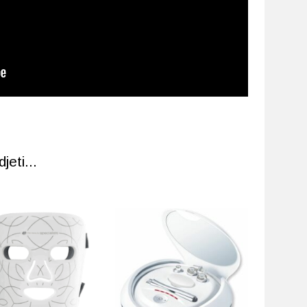
eti...