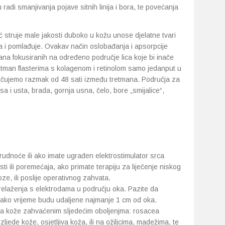
radi smanjivanja pojave sitnih linija i bora, te povećanja
 struje male jakosti duboko u kožu unose djelatne tvari
ja i pomlađuje. Ovakav način oslobađanja i apsorpcije
mana fokusiranih na određeno područje lica koje bi inače
etman flasterima s kolagenom i retinolom samo jedanput u
ručujemo razmak od 48 sati između tretmana. Područja za
 i usta, brada, gornja usna, čelo, bore „smijalice“,
rudnoće ili ako imate ugrađen elektrostimulator srca
i ili poremećaja, ako primate terapiju za liječenje niskog
roze, ili poslije operativnog zahvata.
relaženja s elektrodama u području oka. Pazite da
vako vrijeme budu udaljene najmanje 1 cm od oka.
ima kože zahvaćenim sljedećim oboljenjma: rosacea
ljede kože, osjetljiva koža, ili na ožiljcima, madežima, te