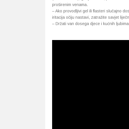
proširenim venama.
– Ako provodljivi gel ili flasteri slučajno 
iritacija očiju nastavi, zatražite savjet liječ
– Držati van dosega djece i kućnih ljubima