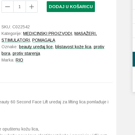
Rio
DODAJ U KOŠARICU
Beauty
60
Second
SKU:
C022542
Face
Kategorije:
MEDICINSKI PROIZVODI
,
MASAŽERI,
Lift
STIMULATORI
,
POMAGALA
količina
Oznake:
beauty uređaj lice
,
blistavost kože lica
,
protiv
bora
,
protiv starenja
Marka:
RIO
uty 60 Second Face Lift uređaj za lifting lica pomlađuje i
e opuštenu kožu lica,