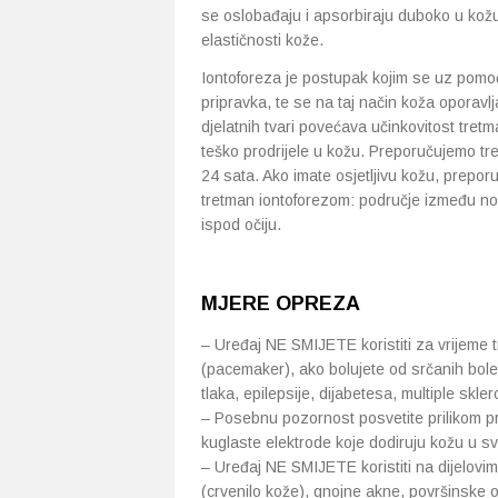
se oslobađaju i apsorbiraju duboko u kožu 
elastičnosti kože.
Iontoforeza je postupak kojim se uz pomoć
pripravka, te se na taj način koža oporavl
djelatnih tvari povećava učinkovitost tret
teško prodrijele u kožu. Preporučujemo tr
24 sata. Ako imate osjetljivu kožu, prepo
tretman iontoforezom: područje između nosa
ispod očiju.
MJERE OPREZA
– Uređaj NE SMIJETE koristiti za vrijeme t
(pacemaker), ako bolujete od srčanih bolest
tlaka, epilepsije, dijabetesa, multiple skle
– Posebnu pozornost posvetite prilikom p
kuglaste elektrode koje dodiruju kožu u s
– Uređaj NE SMIJETE koristiti na dijelov
(crvenilo kože), gnojne akne, površinske oz