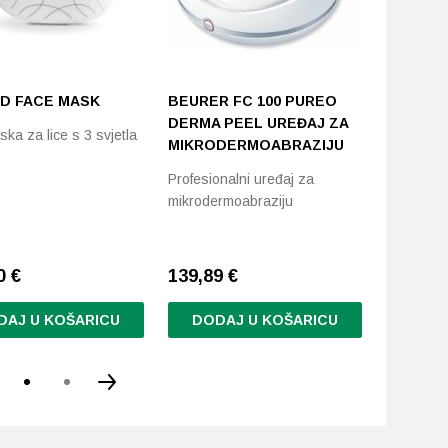
ED FACE MASK
BEURER FC 100 PUREO
RIO FAC
DERMA PEEL UREĐAJ ZA
AGE URE
ka za lice s 3 svjetla
MIKRODERMOABRAZIJU
LICA
Profesionalni uređaj za
Uređaj za
mikrodermoabraziju
stimulacij
00
€
139,89
€
119,00
DAJ U KOŠARICU
DODAJ U KOŠARICU
DODA