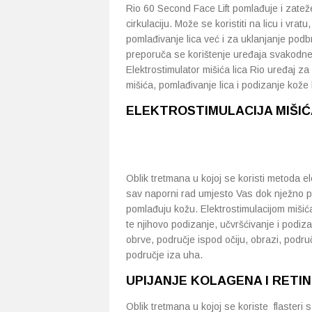
Rio 60 Second Face Lift pomlađuje i zateže
cirkulaciju. Može se koristiti na licu i vra
pomlađivanje lica već i za uklanjanje pod
preporuča se korištenje uređaja svakodnev
Elektrostimulator mišića lica Rio uređaj za
mišića, pomlađivanje lica i podizanje kože l
ELEKTROSTIMULACIJA MIŠIĆA L
Oblik tretmana u kojoj se koristi metoda el
sav naporni rad umjesto Vas dok nježno po
pomlađuju kožu. Elektrostimulacijom mišića
te njihovo podizanje, učvršćivanje i podiz
obrve, područje ispod očiju, obrazi, podru
područje iza uha.
UPIJANJE KOLAGENA I RETIN
Oblik tretmana u kojoj se koriste flasteri s