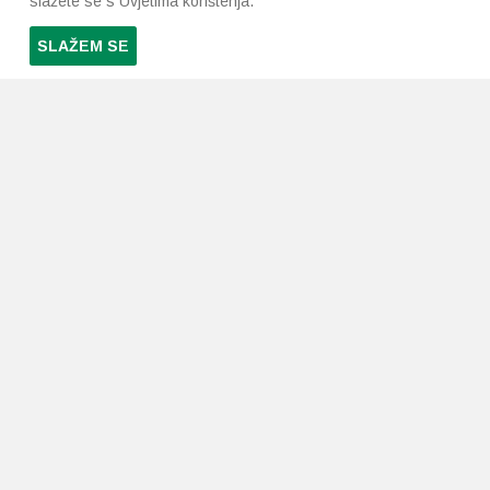
slažete se s Uvjetima korištenja.
SLAŽEM SE
PRETPLATI SE NA NAŠ NEWSLETTER
Prihvaćam
uvjete poslovanja
*
LJEKARNE PAVLIĆ
PODRŠKA