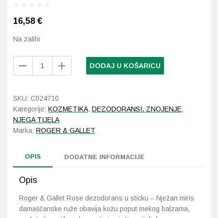
16,58
€
Probava, hemoroidi, pr
Na zalihi
Srce i krvne žile, vene
Roger
DODAJ U KOŠARICU
Stres, nesanica, opušt
&
Gallet
Rose
Uho, grlo, nos
SKU:
C024710
dezodorans
Kategorije:
KOZMETIKA
,
DEZODORANSI, ZNOJENJE
,
u
Usta, usne, zubi
NJEGA TIJELA
sticku
Marka:
ROGER & GALLET
50
g
OPIS
količina
DODATNE INFORMACIJE
Opis
Roger & Gallet Rose dezodorans u sticku – Nježan miris
damaščanske ruže obavija kožu poput mekog balzama,