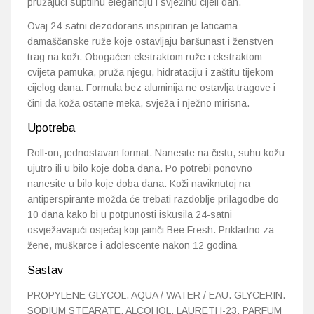
pružajući suptilnu eleganciju i svježinu cijeli dan.
Ovaj 24-satni dezodorans inspiriran je latica­ma
damaščanske ruže koje ostavljaju baršunast i ženstven
trag na koži. Obogaćen ekstraktom ruže i ekstraktom
cvijeta pamuka, pruža njegu, hidrataciju i zaštitu tijekom
cijelog dana. Formula bez aluminija ne ostavlja tragove i
čini da koža ostane meka, svježa i nježno mirisna.
Upotreba
Roll-on, jednostavan format. Nanesite na čistu, suhu kožu
ujutro ili u bilo koje doba dana. Po potrebi ponovno
nanesite u bilo koje doba dana. Koži naviknutoj na
antiperspirante možda će trebati razdoblje prilagodbe do
10 dana kako bi u potpunosti iskusila 24-satni
osvježavajući osjećaj koji jamči Bee Fresh. Prikladno za
žene, muškarce i adolescente nakon 12 godina
Sastav
PROPYLENE GLYCOL. AQUA / WATER / EAU. GLYCERIN.
SODIUM STEARATE. ALCOHOL. LAURETH-23. PARFUM