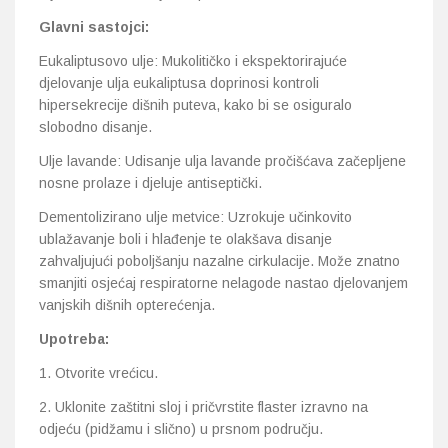
Glavni sastojci:
Eukaliptusovo ulje: Mukolitičko i ekspektorirajuće
djelovanje ulja eukaliptusa doprinosi kontroli
hipersekrecije dišnih puteva, kako bi se osiguralo
slobodno disanje.
Ulje lavande: Udisanje ulja lavande pročišćava začepljene
nosne prolaze i djeluje antiseptički.
Dementolizirano ulje metvice: Uzrokuje učinkovito
ublažavanje boli i hlađenje te olakšava disanje
zahvaljujući poboljšanju nazalne cirkulacije. Može znatno
smanjiti osjećaj respiratorne nelagode nastao djelovanjem
vanjskih dišnih opterećenja.
Upotreba:
1. Otvorite vrećicu.
2. Uklonite zaštitni sloj i pričvrstite flaster izravno na
odjeću (pidžamu i slično) u prsnom području.