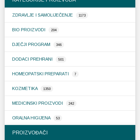
se
m
ZDRAVLJE I SAMOLIJEČENJE
od
1173
na
st
BIO PROIZVODI
204
pr
DJEČJI PROGRAM
346
DODACI PREHRANI
501
HOMEOPATSKI PREPARATI
7
KOZMETIKA
1350
MEDICINSKI PROIZVODI
242
ORALNA HIGIJENA
53
PROIZVOĐAČI