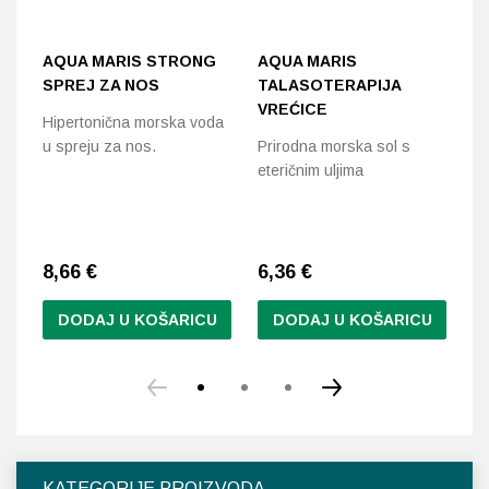
AQUA MARIS STRONG
AQUA MARIS
S
SPREJ ZA NOS
TALASOTERAPIJA
H
VREĆICE
Hipertonična morska voda
Me
u spreju za nos.
Prirodna morska sol s
pr
eteričnim uljima
hi
8,66
€
6,36
€
6
DODAJ U KOŠARICU
DODAJ U KOŠARICU
Ov
pr
im
vi
var
Op
KATEGORIJE PROIZVODA