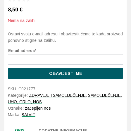
8,50
€
Probava, hemoroidi, pr
Nema na zalihi
Srce i krvne žile, vene
Ostavi svoju e-mail adresu i obavijestit ćemo te kada proizvod
ponovno stigne na zalihu.
Stres, nesanica, opušt
Email adresa*
Uho, grlo, nos
Usta, usne, zubi
OBAVIJESTI ME
SKU:
C021777
Kategorije:
ZDRAVLJE I SAMOLIJEČENJE
,
SAMOLIJEČENJE
,
UHO, GRLO, NOS
Oznake:
začepljen nos
Marka:
SALVIT
OPIS
DODATNE INFORMACIJE