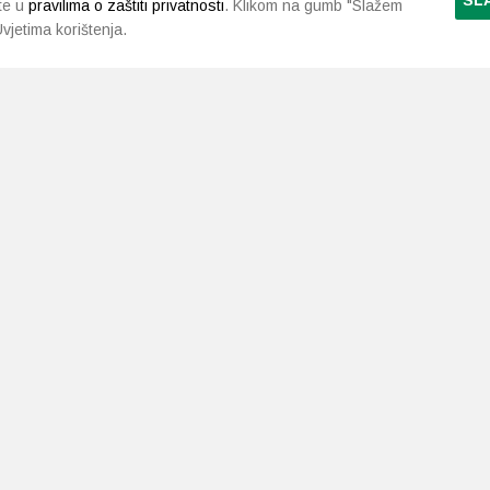
SL
te u
pravilima o zaštiti privatnosti
. Klikom na gumb "Slažem
vjetima korištenja.
LJEKARNE PAVLIĆ
PODRŠKA
NAČI
O nama
Uvjeti i pravila
Gdje smo
Dostava i isporuka
Kontakt
Raskid ugovora
a.neuralab.site