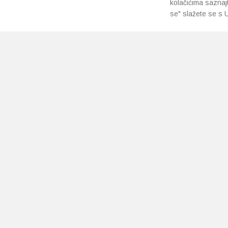
kolačićima saznaj
se" slažete se s U
PRETPLATI SE NA NAŠ NEWSLETTER
Prihvaćam
uvjete poslovanja
*
Copyright 2026 © Ljekarne Pavlić