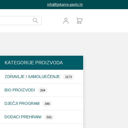
info@ljekarne-pavlic.hr
KATEGORIJE PROIZVODA
ZDRAVLJE I SAMOLIJEČENJE
1173
BIO PROIZVODI
204
DJEČJI PROGRAM
346
DODACI PREHRANI
501