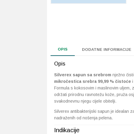
OPIS
DODATNE INFORMACIJE
Opis
Silverex sapun sa srebrom
nježno čisti
mikročestica srebra 99,99 % čistoće
i
Formula s kokosovim i maslinovim uljem, z
održati prirodnu ravnotežu kože, pruža osj
svakodnevnu njegu cijele obitelji.
Silverex antibakterijski sapun je idealan za
nadraženih od nošenja pelena.
Indikacije