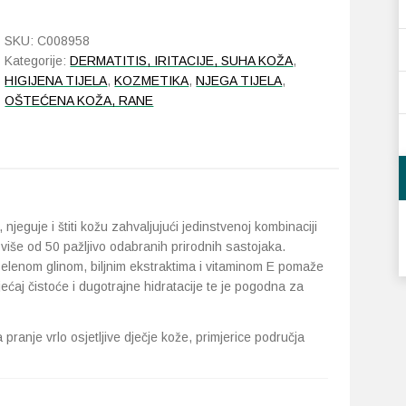
sa
srebrom
SKU:
C008958
100
Kategorije:
DERMATITIS, IRITACIJE, SUHA KOŽA
,
g
HIGIJENA TIJELA
,
KOZMETIKA
,
NJEGA TIJELA
,
količina
OŠTEĆENA KOŽA, RANE
, njeguje i štiti kožu zahvaljujući jedinstvenoj kombinaciji
 više od 50 pažljivo odabranih prirodnih sastojaka.
elenom glinom, biljnim ekstraktima i vitaminom E pomaže
ećaj čistoće i dugotrajne hidratacije te je pogodna za
 pranje vrlo osjetljive dječje kože, primjerice područja