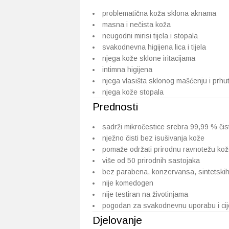
problematična koža sklona aknama
masna i nečista koža
neugodni mirisi tijela i stopala
svakodnevna higijena lica i tijela
njega kože sklone iritacijama
intimna higijena
njega vlasišta sklonog mašćenju i prhut
njega kože stopala
Prednosti
sadrži mikročestice srebra 99,99 % čis
nježno čisti bez isušivanja kože
pomaže održati prirodnu ravnotežu ko
više od 50 prirodnih sastojaka
bez parabena, konzervansa, sintetskih 
nije komedogen
nije testiran na životinjama
pogodan za svakodnevnu uporabu i cijel
Djelovanje