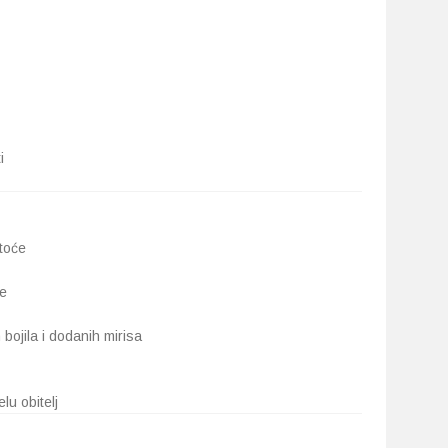
i
toće
že
bojila i dodanih mirisa
u obitelj