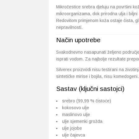
Mikročestice srebra djeluju na površini ko
mikroorganizama, dok prirodna ulja i biljni 
Redovitom primjenom koža ostaje čista, gl
nepravilnosti.
Način upotrebe
Svakodnevno nasapunati željeno područje 
isprati vodom. Za najbolje rezultate prepo
Silverex proizvodi nisu testirani na živo
sintetičke mirise i bojila, nisu komedogeni.
Sastav (ključni sastojci)
srebro (99,99 % čistoće)
kokosovo ulje
maslinovo ulje
ulje sjemenki grožđa
ulje jojobe
ulje čajevca