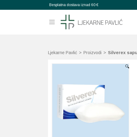
Besplatna dostava iznad 60 €
Ljekarne Pavlić
>
Proizvodi
>
Silverex sap
🔍