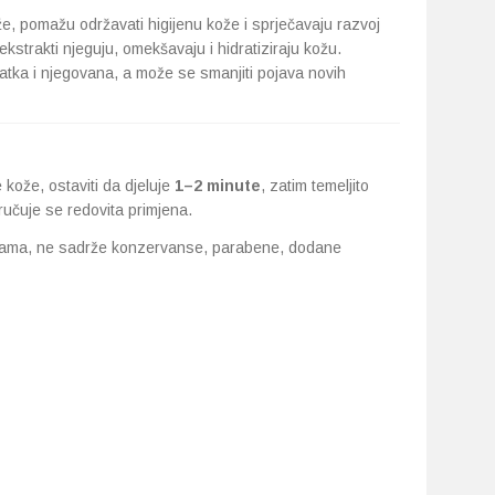
že, pomažu održavati higijenu kože i sprječavaju razvoj
ekstrakti njeguju, omekšavaju i hidratiziraju kožu.
atka i njegovana, a može se smanjiti pojava novih
kože, ostaviti da djeluje
1–2 minute
, zatim temeljito
ručuje se redovita primjena.
tinjama, ne sadrže konzervanse, parabene, dodane