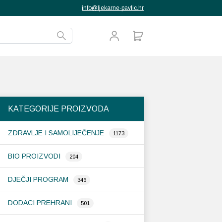
info@ljekarne-pavlic.hr
KATEGORIJE PROIZVODA
ZDRAVLJE I SAMOLIJEČENJE
1173
BIO PROIZVODI
204
DJEČJI PROGRAM
346
DODACI PREHRANI
501