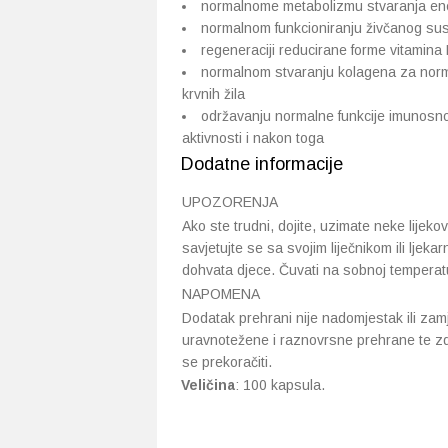
normalnome metabolizmu stvaranja ene
normalnom funkcioniranju živčanog su
regeneraciji reducirane forme vitamina
normalnom stvaranju kolagena za normal
krvnih žila
održavanju normalne funkcije imunosno
aktivnosti i nakon toga
Dodatne informacije
UPOZORENJA
Ako ste trudni, dojite, uzimate neke lijeko
savjetujte se sa svojim liječnikom ili ljek
dohvata djece. Čuvati na sobnoj temperatu
NAPOMENA
Dodatak prehrani nije nadomjestak ili zam
uravnotežene i raznovrsne prehrane te z
se prekoračiti.
Veličina
: 100 kapsula.