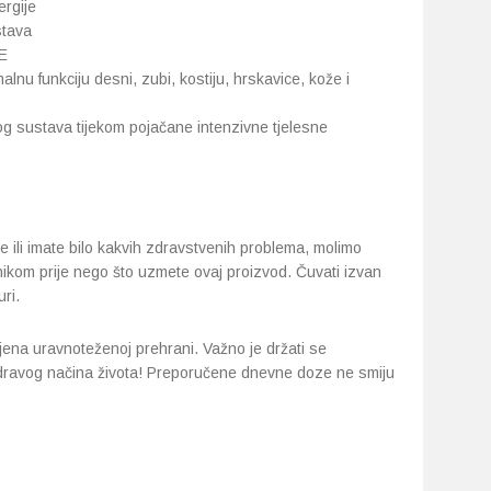
rgije
stava
 E
nu funkciju desni, zubi, kostiju, hrskavice, kože i
g sustava tijekom pojačane intenzivne tjelesne
ve ili imate bilo kakvih zdravstvenih problema, molimo
arnikom prije nego što uzmete ovaj proizvod. Čuvati izvan
ri.
jena uravnoteženoj prehrani. Važno je držati se
dravog načina života! Preporučene dnevne doze ne smiju