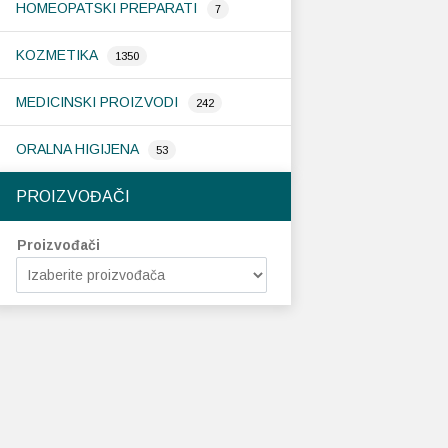
HOMEOPATSKI PREPARATI
7
KOZMETIKA
1350
MEDICINSKI PROIZVODI
242
ORALNA HIGIJENA
53
PROIZVOĐAČI
Proizvođači