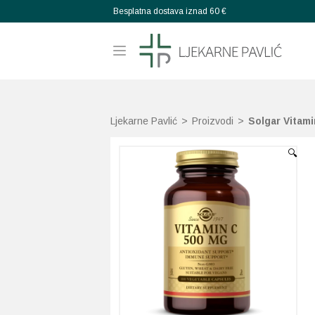
Besplatna dostava iznad 60 €
Ljekarne Pavlić
>
Proizvodi
>
Solgar Vitam
🔍