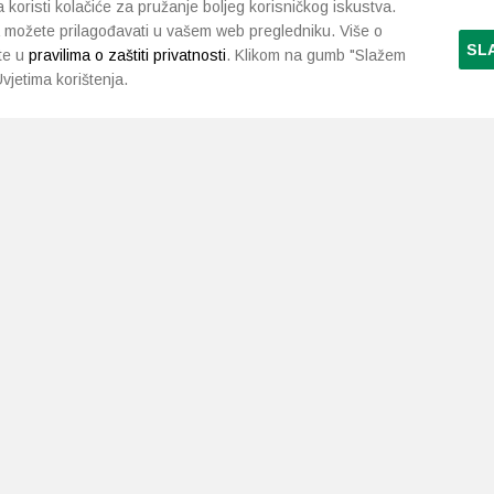
koristi kolačiće za pružanje boljeg korisničkog iskustva.
 možete prilagođavati u vašem web pregledniku. Više o
SL
te u
pravilima o zaštiti privatnosti
. Klikom na gumb "Slažem
vjetima korištenja.
LJEKARNE PAVLIĆ
PODRŠKA
NAČI
O nama
Uvjeti i pravila
Gdje smo
Dostava i isporuka
Kontakt
Raskid ugovora