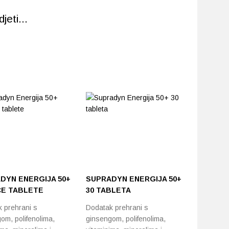
eti...
DYN ENERGIJA 50+
SUPRADYN ENERGIJA 50+
APIPHAR
E TABLETE
30 TABLETA
KOMPLE
 prehrani s
Dodatak prehrani s
Sirup s v
om, polifenolima,
ginsengom, polifenolima,
nadopuna 