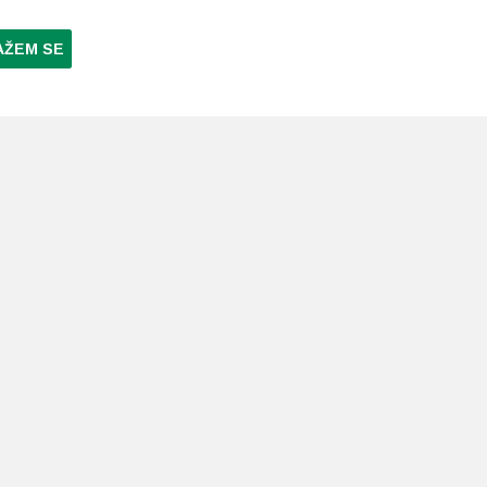
AŽEM SE
NI PLAĆANJA