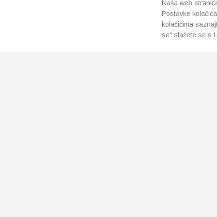
Naša web stranica 
Postavke kolačića
kolačićima saznaj
se" slažete se s U
PRETPLATI SE NA NAŠ NEWSLETTER
Prihvaćam
uvjete poslovanja
*