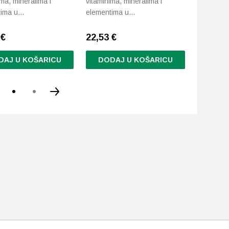
ima, mineralima i
vitaminima, mineralima i
odraslih.
tima u…
elementima u…
8
€
22,53
€
8,59
€
DAJ U KOŠARICU
DODAJ U KOŠARICU
DODA