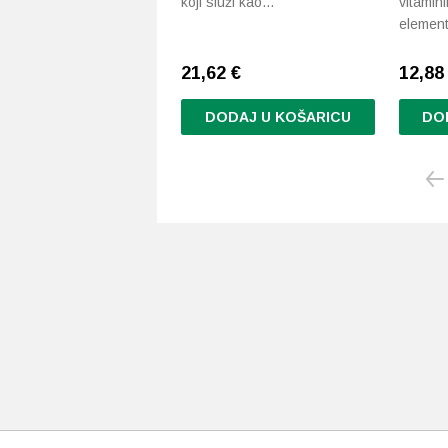
koji služi kao…
vitamin
elemen
21,62
€
12,8
DODAJ U KOŠARICU
DO