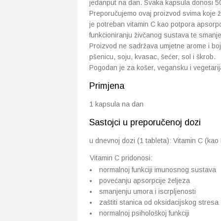
jedanput na dan. Svaka kapsula donosi 50
Preporučujemo ovaj proizvod svima koje ž
je potreban vitamin C kao potpora apsorpci
funkcioniranju živčanog sustava te smanjen
Proizvod ne sadržava umjetne arome i boji
pšenicu, soju, kvasac, šećer, sol i škrob.
Pogodan je za košer, vegansku i vegetari
Primjena
1 kapsula na dan
Sastojci u preporučenoj dozi
u dnevnoj dozi (1 tableta): Vitamin C (ka
Vitamin C pridonosi:
normalnoj funkciji imunosnog sustava
povećanju apsorpcije željeza
smanjenju umora i iscrpljenosti
zaštiti stanica od oksidacijskog stresa
normalnoj psihološkoj funkciji