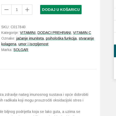
Solgar
DODAJ U KOŠARICU
Vitamin
C
500
SKU:
C017840
mg
Kategorije:
VITAMINI
,
DODACI PREHRANI
,
VITAMIN C
100
Oznake:
jačanje imuniteta
,
psihološka funkcija
,
stvaranje
kapsula
kolagena
,
umor i iscrpljenost
količina
Marka:
SOLGAR
e za zdravlje našeg imunosnog sustava i opće dobrobiti
 radikala koji mogu prouzročiti oksidacijski stres i
biljnog podrijetla koja se lako guta, a uzima se