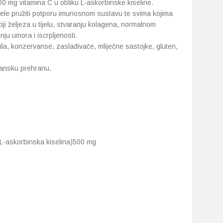
0 mg vitamina C u obliku L-askorbinske kiseline.
ele pružiti potporu imunosnom sustavu te svima kojima
ji željeza u tijelu, stvaranju kolagena, normalnom
ju umora i iscrpljenosti.
la, konzervanse, zaslađivače, mliječne sastojke, gluten,
jansku prehranu.
o L-askorbinska kiselina)500 mg