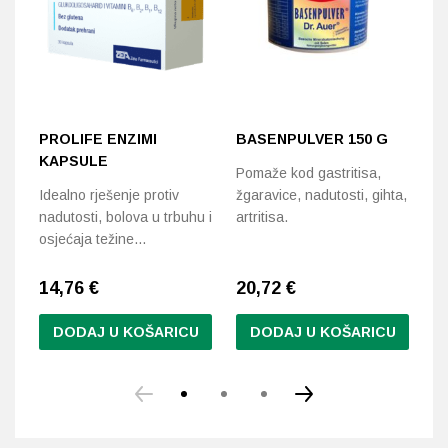
PROLIFE ENZIMI
BASENPULVER 150 G
B
KAPSULE
K
Pomaže kod gastritisa,
Idealno rješenje protiv
žgaravice, nadutosti, gihta,
Do
nadutosti, bolova u trbuhu i
artritisa.
op
osjećaja težine…
mi
14,76
€
20,72
€
9
DODAJ U KOŠARICU
DODAJ U KOŠARICU