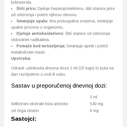
kolesterola.
Štiti jetru:
Djeluje hepatoprotektivno, štiti stanice jetre
od oštećenja i potiče njihovu obnovu.
Smanjuje upalu:
Ima protuupalna svojstva, smanjuje
upalne procese u organizmu.
Djeluje antioksidativno:
Štiti stanice od oštećenja
slobodnim radikalima.
Pomaže kod mršavljenja:
Smanjuje apetit i potiče
metabolizam masti.
Upotreba:
Odrasli: učinkovita dnevna doza 1 ml (25 kapi) tri puta na
dan razrijeđeno u vodi ili soku.
Sastav u preporučenoj dnevnoj dozi:
3 ml
liofilizirani ekstrakt lista artičoke
540 mg
od čega cinarin
6 mg
Sastojci: