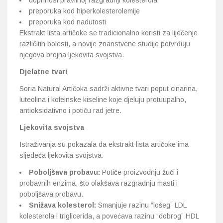
doprinosi pravilnoj razgradnji kolesterola
preporuka kod hiperkolesterolemije
preporuka kod nadutosti
Ekstrakt lista artičoke se tradicionalno koristi za liječenje
različitih bolesti, a novije znanstvene studije potvrđuju
njegova brojna ljekovita svojstva.
Djelatne tvari
Soria Natural Artičoka sadrži aktivne tvari poput cinarina,
luteolina i kofeinske kiseline koje djeluju protuupalno,
antioksidativno i potiču rad jetre.
Ljekovita svojstva
Istraživanja su pokazala da ekstrakt lista artičoke ima
sljedeća ljekovita svojstva:
Poboljšava probavu:
Potiče proizvodnju žuči i
probavnih enzima, što olakšava razgradnju masti i
poboljšava probavu.
Snižava kolesterol:
Smanjuje razinu “lošeg” LDL
kolesterola i triglicerida, a povećava razinu “dobrog” HDL