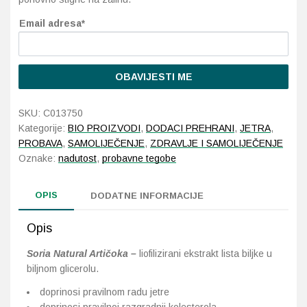
Email adresa*
Probava, hemoroidi, pr
Srce i krvne žile, vene
OBAVIJESTI ME
Stres, nesanica, opušt
SKU:
C013750
Kategorije:
BIO PROIZVODI
,
DODACI PREHRANI
,
JETRA
,
Uho, grlo, nos
PROBAVA
,
SAMOLIJEČENJE
,
ZDRAVLJE I SAMOLIJEČENJE
Oznake:
nadutost
,
probavne tegobe
Usta, usne, zubi
OPIS
DODATNE INFORMACIJE
Opis
Soria Natural Artičoka –
liofilizirani ekstrakt lista biljke u
biljnom glicerolu.
doprinosi pravilnom radu jetre