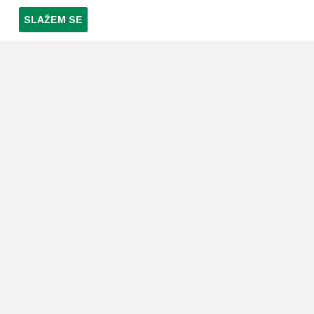
SLAŽEM SE
PRETPLATI SE NA NAŠ NEWSLETTER
Prihvaćam
uvjete poslovanja
*
LJEKARNE PAVLIĆ
PODRŠKA