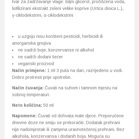
tvar za zadržavanje vlage: biljni glicerol, pročišćena voda,
liofilizirani ekstrakt zeleni velike koprive (
Urtica dioica
L.),
γ-ciklodekstrini, α-ciklodekstrini
u uzgoju nisu korišteni pesticidi, herbicidi ili
anorganska gnojiva
ne sadrži boje, konzervanse ni alkohol
ne sadrži dodani šećer
veganski proizvod
Način primjene:
1 ml 3 puta na dan, razrijeđeno u vodi.
Dobro protresti prije upotrebe.
Način čuvanja:
Čuvati na suhom i tamnom mjestu na
sobnoj temperaturi.
Neto količina:
50 ml
Napomene:
Čuvati od dohvata male djece. Preporučene
dnevne doze ne smiju se prekoračiti. Dodatak prehrani
nije nadomjestak ili zamjena uravnoteženoj prehrani. Bez
alkohola, konzervansa i dodanih boja. Moguća su