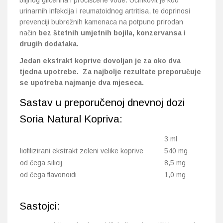
biljnog glicerina i pročišćene vode. Učinkovit je kod
urinarnih infekcija i reumatoidnog artritisa, te doprinosi
prevenciji bubrežnih kamenaca na potpuno prirodan
način
bez štetnih umjetnih bojila, konzervansa i
drugih dodataka.
Jedan ekstrakt koprive dovoljan je za oko dva
tjedna upotrebe.
Za najbolje rezultate preporučuje
se upotreba najmanje dva mjeseca.
Sastav u preporučenoj dnevnoj dozi
Soria Natural Kopriva:
3 ml
liofilizirani ekstrakt zeleni velike koprive
540 mg
od čega silicij
8,5 mg
od čega flavonoidi
1,0 mg
Sastojci: