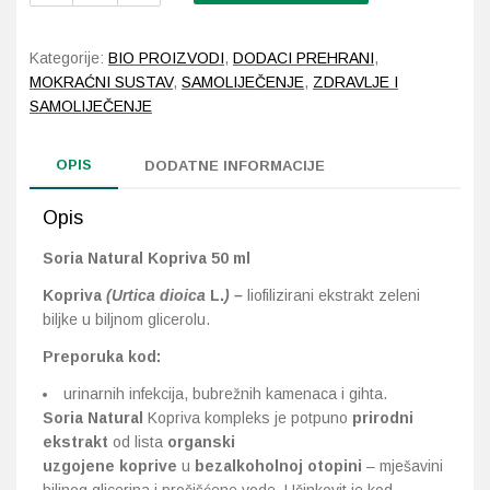
Kopriva
50
Probava, hemoroidi, pr
Kategorije:
BIO PROIZVODI
,
DODACI PREHRANI
,
ml
MOKRAĆNI SUSTAV
,
SAMOLIJEČENJE
,
ZDRAVLJE I
količina
Srce i krvne žile, vene
SAMOLIJEČENJE
Stres, nesanica, opušt
OPIS
DODATNE INFORMACIJE
Uho, grlo, nos
Opis
Soria Natural Kopriva 50 ml
Usta, usne, zubi
Kopriva
(Urtica dioica
L.
) –
liofilizirani ekstrakt zeleni
biljke u biljnom glicerolu.
Preporuka kod:
urinarnih infekcija, bubrežnih kamenaca i gihta.
Soria Natural
Kopriva kompleks je potpuno
prirodni
ekstrakt
od lista
organski
uzgojene koprive
u
bezalkoholnoj otopini
– mješavini