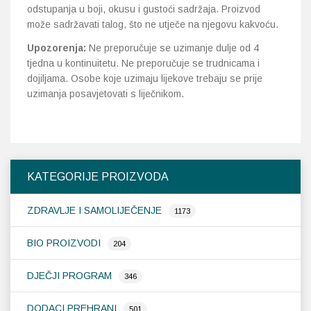
odstupanja u boji, okusu i gustoći sadržaja. Proizvod
može sadržavati talog, što ne utječe na njegovu kakvoću.
Upozorenja:
Ne preporučuje se uzimanje dulje od 4
tjedna u kontinuitetu. Ne preporučuje se trudnicama i
dojiljama. Osobe koje uzimaju lijekove trebaju se prije
uzimanja posavjetovati s liječnikom.
KATEGORIJE PROIZVODA
ZDRAVLJE I SAMOLIJEČENJE
1173
BIO PROIZVODI
204
DJEČJI PROGRAM
346
DODACI PREHRANI
501