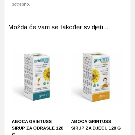
potrebno.
Možda će vam se također svidjeti...
ABOCA GRINTUSS
ABOCA GRINTUSS
D
SIRUP ZA ODRASLE 128
SIRUP ZA DJECU 128 G
M
G
N