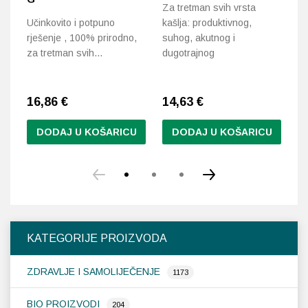
Za tretman svih vrsta
K
Učinkovito i potpuno
kašlja: produktivnog,
rješenje , 100% prirodno,
suhog, akutnog i
Do
za tretman svih…
dugotrajnog
ub
ka
16,86
€
14,63
€
1
DODAJ U KOŠARICU
DODAJ U KOŠARICU
KATEGORIJE PROIZVODA
ZDRAVLJE I SAMOLIJEČENJE
1173
BIO PROIZVODI
204