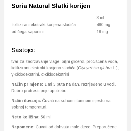
Soria Natural Slatki korijen
:
3 ml
liofilizirani ekstrakt korijena sladića
480 mg
od čega saponini
18 mg
Sastojci:
tvar za zadržavanje vlage: biljni glicerol, pročišćena voda,
liofilizirani ekstrakt korijena sladića (
Glycyrrhiza glabra
L.),
γ-ciklodekstrini, α-ciklodekstrini
Način primjene:
1 ml 3 puta na dan, razrijeđeno u vodi.
Dobro protresti prije upotrebe.
Način čuvanja:
Čuvati na suhom i tamnom mjestu na
sobnoj temperaturi.
Neto količina:
50 ml
Napomene:
Čuvati od dohvata male djece. Preporučene