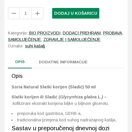
Soria
DODAJ U KOŠARICU
Probava, hemoroidi, pr
Natural
Slatki
Srce i krvne žile, vene
korijen
Kategorije:
BIO PROIZVODI
,
DODACI PREHRANI
,
PROBAVA
,
(Sladić)
SAMOLIJEČENJE
,
ZDRAVLJE I SAMOLIJEČENJE
Stres, nesanica, opušt
50
Oznake:
suhi kašalj
ml
količina
Uho, grlo, nos
OPIS
DODATNE INFORMACIJE
Usta, usne, zubi
Opis
Soria Natural Slatki korijen (Sladić) 50 ml
Slatki korijen ili Sladić
(Glycyrrhiza glabra
L.
) –
liofilizirani ekstrakt korijena biljke u biljnom glicerolu.
preporuka kod gastritisa, GERB-a,
tradicionalna primjena kod suhog nadražajnog kašlja.
Sastav u preporučenoj dnevnoj dozi