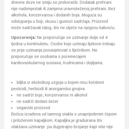
dnevne doze ne smiju se prekoračiti. Dodatak prehrani
nije nadomjestak ili zamjena uravnoteženoj prehrani. Bez
alkohola, konzervansa i dodanih boja. Moguća su
odstupanja u boji, okusu i gustoći sadržaja. Proizvod
može sadržavati talog, što ne utječe na njegovu kakvoću.
Upozorenja:
Ne preporučuje se uzimanje dulje od 4
tjedna u kontinuitetu. Osobe koje uzimaju lijekove trebaju
se prije uzimanja posavjetovati s liječnikom. Ne
preporučuje se osobama s poremećajem
kardiovaskularnog sustava, trudnicama i dojiljama.
biljka iz ekološkog uzgoja u kojem nisu korišteni
pesticidi, herbicidi ili anorganska gnojiva
ne sadrži boje, konzervanse ni alkohol
ne sadrži dodani šećer
veganski proizvod
Bočica izrađena od tamnog stakla s unaprijeđenim čepom
i priloženom kapaljkom. Kapaljka je graduirana što
olakšava uzimanje pa dugotrajno brojanje kapi više nije